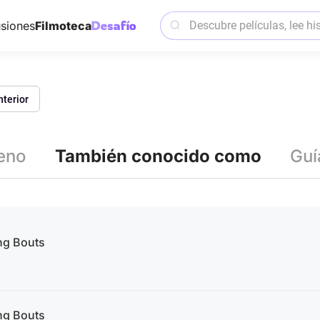
siones
Filmoteca
nterior
reno
También conocido como
Guí
ng Bouts
ng Bouts