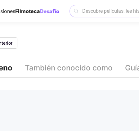
siones
Filmoteca
nterior
reno
También conocido como
Guí