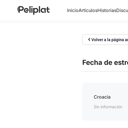
Inicio
Artículos
Historias
Discu
Volver a la página a
Fecha de est
Croacia
Sin información