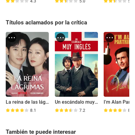
4.3
5.0
5.0
Títulos aclamados por la crítica
La reina de las lágrimas
Un escándalo muy inglés
I'm Alan Partr
8.1
7.2
8.6
También te puede interesar