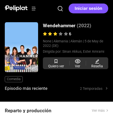
Iniciar sesión
Wendehammer
(2022)
6
None |
Alemania |
Alemán |
5 de May de
2022 (DE)
Dirigida por:
Sinan Akkus,
Ester Amrami
Quiero ver
Ver
Reseña
Comedia
Episodio más reciente
2 Temporadas
Reparto y producción
Ver más