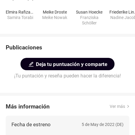
Elmira Rafizadeh
Meike Droste
Susan Hoecke
Fried
Samira Torabi
Meike Nowak
Franziska
Nadine Jaco
Schöller
Publicaciones
Deja tu puntuación y comparte
¡Tu puntación y reseña pueden hacer la diferencia!
Más información
Ver más
Fecha de estreno
5 de May de 2022 (DE)