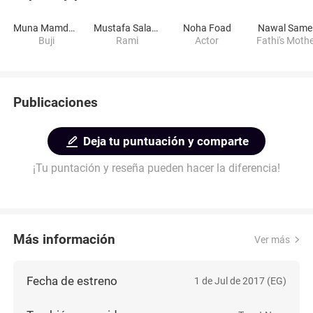
Muna Mamdooh
Mustafa Salama
Noha Foad
Nawal Same
Buji
Rami
Actor
Fathi's Moth
Publicaciones
Deja tu puntuación y comparte
¡Tu puntación y reseña pueden hacer la diferencia!
Más información
Ver más
Fecha de estreno
1 de Jul de 2017 (EG)