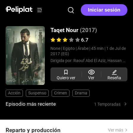
Iniciar sesión
Taqet Nour
(2017)
6.7
None |
Egipto |
Árabe |
45 min |
1 de Jul de
2017 (EG)
Dirigida por:
Raouf Abd El Aziz,
Hassan Mansour,
Quiero ver
Ver
Reseña
Acción
Suspenso
Crimen
Drama
Episodio más reciente
1 Temporadas
Reparto y producción
Ver más