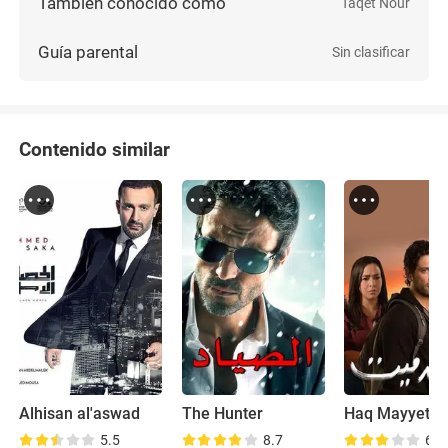
También conocido como
Taqet Nour
Guía parental
Sin clasificar
Contenido similar
Alhisan al'aswad
The Hunter
Haq Mayyet
5.5
8.7
6.1