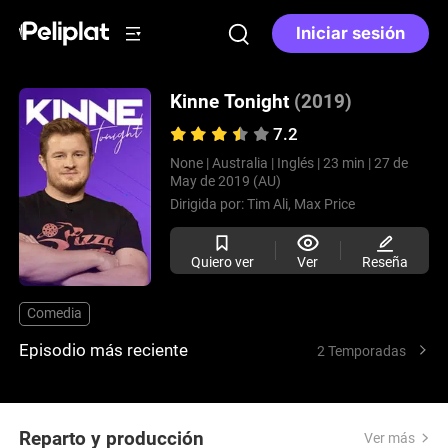
Iniciar sesión
Kinne Tonight
(2019)
7.2
None |
Australia |
Inglés |
23 min |
27 de
May de 2019 (AU)
Dirigida por:
Tim Ali,
Max Price
Quiero ver
Ver
Reseña
Comedia
Episodio más reciente
2 Temporadas
Reparto y producción
Ver más