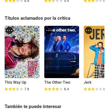
6.4
5.9
6.2
Títulos aclamados por la crítica
This Way Up
The Other Two
Jerk
7.8
8.4
6.7
También te puede interesar