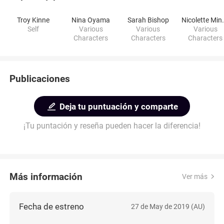
Troy Kinne
Nina Oyama
Sarah Bishop
Nicolet
Self
Various
Various
Various
Characters
Characters
Characters
Publicaciones
Deja tu puntuación y comparte
¡Tu puntación y reseña pueden hacer la diferencia!
Más información
Ver más
Fecha de estreno
27 de May de 2019 (AU)