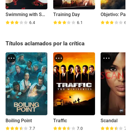
Swimming with Sharks
Training Day
Objetivo: Parí
6.4
6.1
6.6
Títulos aclamados por la crítica
Boiling Point
Traffic
Scandal
7.7
7.0
7.5