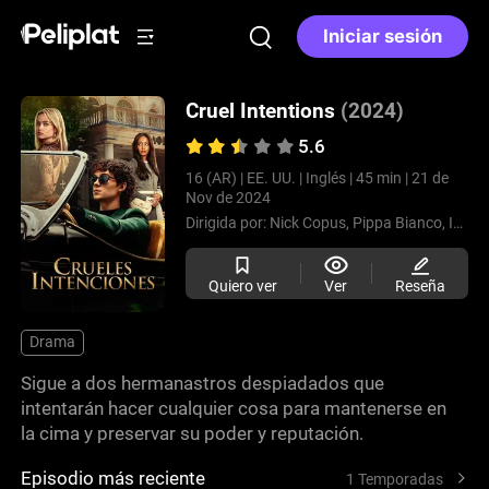
Iniciar sesión
Cruel Intentions
(2024)
5.6
16 (AR) |
EE. UU. |
Inglés |
45 min |
21 de
Nov de 2024
Dirigida por:
Nick Copus,
Pippa Bianco,
Iain B. MacDonald,
Quiero ver
Ver
Reseña
Drama
Sigue a dos hermanastros despiadados que
intentarán hacer cualquier cosa para mantenerse en
la cima y preservar su poder y reputación.
Episodio más reciente
1 Temporadas