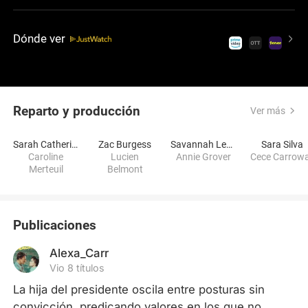
Dónde ver
Reparto y producción
Ver más
Sarah Catherine Hook
Zac Burgess
Savannah Lee Smith
Sara Silva
Caroline
Lucien
Annie Grover
Cece Carrow
Merteuil
Belmont
Publicaciones
Alexa_Carr
Vio 8 títulos
La hija del presidente oscila entre posturas sin 
convicción, predicando valores en los que no 