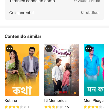
También conocido como
Ek Akasher Niche
Guía parental
Sin clasificar
Contenido similar
Kothha
Iti Memories
Mon Phagun
8.1
7.5
8.8