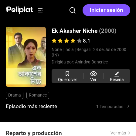
Iniciar sesión
Ek Akasher Niche
(2000)
8.1
None |
India |
Bengalí |
24 de Jul de 2000
(IN)
Dirigida por:
Anindya Banerjee
Quiero ver
Ver
Reseña
Drama
Romance
Episodio más reciente
1 Temporadas
Reparto y producción
Ver más