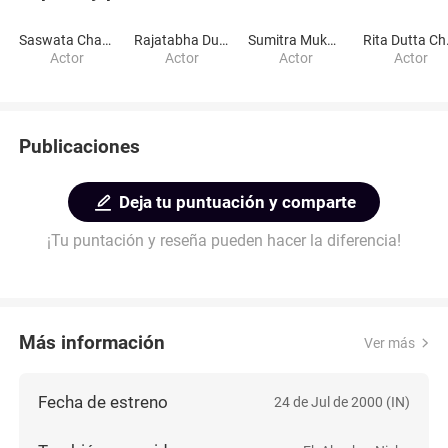
Saswata Chatterjee
Rajatabha Dutta
Sumitra Mukherjee
Rita
Actor
Actor
Actor
Actor
Publicaciones
Deja tu puntuación y comparte
¡Tu puntación y reseña pueden hacer la diferencia!
Más información
Ver más
Fecha de estreno
24 de Jul de 2000 (IN)