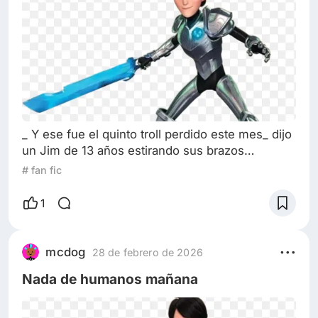
_ Y ese fue el quinto troll perdido este mes_ dijo
un Jim de 13 años estirando sus brazos
mientras entraba a la casa_ no esta mal_ dijo el
# fan fic
adolescente mientras caminaba hacia la cocina_
al menos dormi 8 horas asi que strikler no
1
puede regañarme_ y con eso empezo a batir
unos huevos. Han pasado dos años dede que
jim aprendio a usar el amuleto de merlin, ya es
mcdog
28 de febrero de 2026
un joven y cada vez esta dejando la gra
Nada de humanos mañana