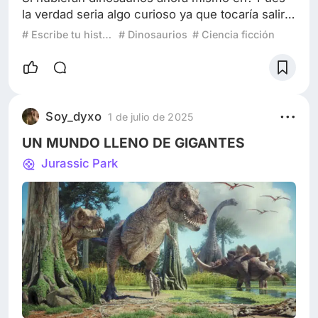
la verdad seria algo curioso ya que tocaría salir
preparado con armas y armaduras que nos
# Escribe tu historia: ¿Qué harías si los dinosaurios vivieran hoy?
# Dinosaurios
# Ciencia ficción
protejan de los dinosaurios que son agresivos
como el velosiractor, tiranosaurio rex y los que
estén en modo agresivo, no para matarlos si no
para dormirlos o hacer que no ataquen por un
tiempo prologado y así poder salir sin problemas
Soy_dyxo
1 de julio de 2025
alguno para tener una vida co
UN MUNDO LLENO DE GIGANTES
Jurassic Park