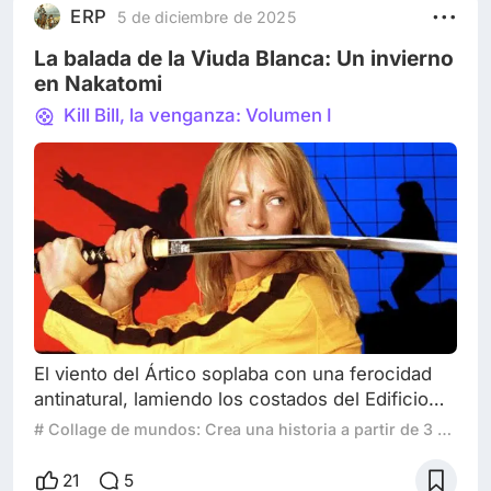
y soy malisima con los fanfics, (aunque de
ERP
5 de diciembre de 2025
adolescente me leía muchísimos, nunca tu
La balada de la Viuda Blanca: Un invierno
en Nakatomi
Kill Bill, la venganza: Volumen I
El viento del Ártico soplaba con una ferocidad
antinatural, lamiendo los costados del Edificio
Nakatomi como un depredador hambriento. No
# Collage de mundos: Crea una historia a partir de 3 películas
era solo nieve lo que caía; eran copos grandes y
cristalinos, cada uno una pequeña joya de hielo.
21
5