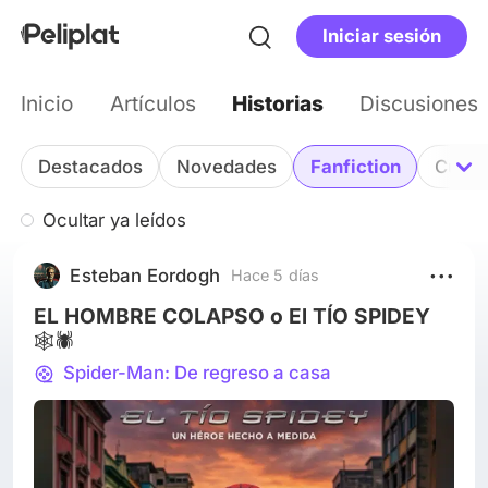
Iniciar sesión
Inicio
Artículos
Historias
Discusiones
Relatos | Peliplat
Destacados
Novedades
Fanfiction
Cuent
Ocultar ya leídos
Esteban Eordogh
Hace 5 días
EL HOMBRE COLAPSO o El TÍO SPIDEY
🕸️🕷️
Spider-Man: De regreso a casa