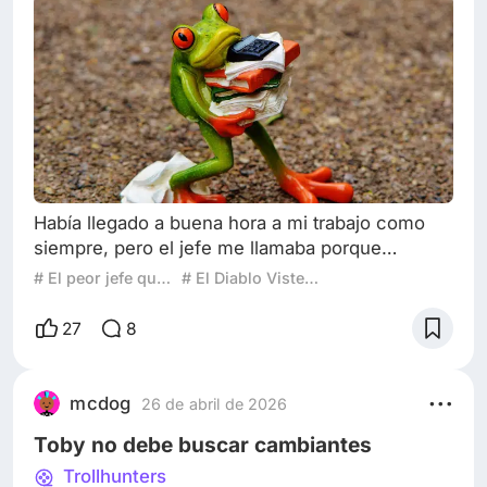
Había llegado a buena hora a mi trabajo como
siempre, pero el jefe me llamaba porque
supuestamente llegaba tarde a mi trabajo según
# El peor jefe que he tenido
# El Diablo Viste a La Moda 2
quejas de mis compañeros; yo quería saber
quiénes eran, pero él no me decía. Intentaba
27
8
llegar más temprano y que él me viera. El se
calmó con el asunto del tiempo aparentemente,
eso era algo increíble para mí, porque yo tengo
mcdog
26 de abril de 2026
carro y llego antes de las 8:00 AM., ahora
Toby no debe buscar cambiantes
Trollhunters