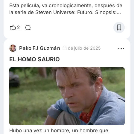
Esta pelicula, va cronologicamente, después de
la serie de Steven Universe: Futuro. Sinopsis:
Después de que Steven Universe decidiera irse
de Beach City para descubrirse a si mismo.
2
Vuelve siendo otra persona, más adulto, con
trabajo y pareja. La felicidad del reencuentro
entre la Gemas de Cristal y Steven se torna a
Pako FJ Guzmán
11 de julio de 2025
peligro, miedo y determinacion cuando la fuerza
EL HOMO SAURIO
más poderosa del universo despie
Hubo una vez un hombre, un hombre que