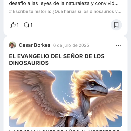
desafio a las leyes de la naturaleza y convivió
con los dinosaurios que trajeron de vuelta a la
# Escribe tu historia: ¿Qué harías si los dinosaurios vivieran hoy?
tierra. Su nombre era Richard Crichton. Desde
niño amaba a los dinosaurios y a las criaturas
1
1
prehistóricas, eran su más grande pasión y
obsesión. Se sabía los nombres de los
dinosaurios de los tres períodos, incluso ya se
Cesar Borkes
6 de julio de 2025
leía libros de mas de cien páginas sobre el
EL EVANGELIO DEL SEÑOR DE LOS
DINOSAURIOS