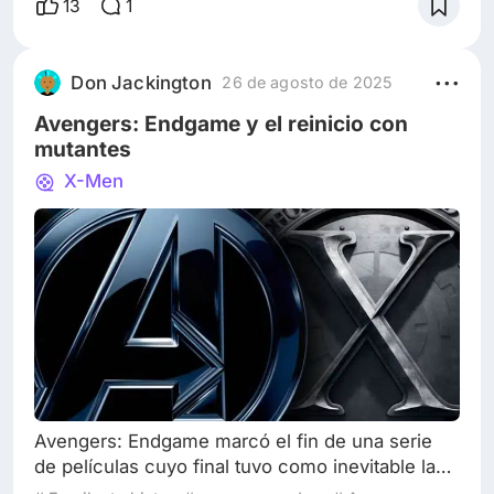
13
1
sucedió después, lo que nadie se atrevió a
escribir. Porque el Nosferatu que todos
conocen no murió en aquella casa abandonada,
Don Jackington
26 de agosto de 2025
ni se deshizo bajo la luz del sol. Eso fue solo lo
Avengers: Endgame y el reinicio con
que la gent
mutantes
X-Men
Avengers: Endgame marcó el fin de una serie
de películas cuyo final tuvo como inevitable la
despedida de personajes principales y dejando