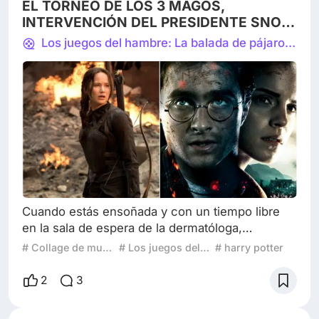
EL TORNEO DE LOS 3 MAGOS,
sumaron los genios de S
INTERVENCIÓN DEL PRESIDENTE SNOW
EN EL MUNDO MÁGICO.
Los juegos del hambre: La balada de pájaros cantores y serpientes
Cuando estás ensoñada y con un tiempo libre
en la sala de espera de la dermatóloga,
comienzas a imaginar de todo. Pero una de mis
# Collage de mundos: Crea una historia a partir de 3 películas
# Los juegos del hambre
# harry potter
fantasías es ver a personajes de varias películas
en situaciones que desencadenaran la
2
3
intervención casi divina de un tercero. No quería
participar por que no se escribir guiones de cine