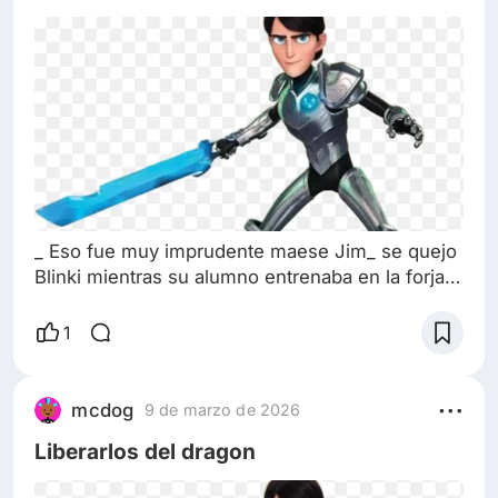
_ Eso fue muy imprudente maese Jim_ se quejo
Blinki mientras su alumno entrenaba en la forja_
se que quieres que los cambiantes esten a
salvo, pero hacer algo asi de imprudente no
1
ayudara. _ Tenia que intentarlo_ dijo Jim
concentrado en evitar las hachas_ no podemos
rendirnos con los cambiantes, al menos
mcdog
9 de marzo de 2026
debemos tratar de negociar con ellos. _ Como
Liberarlos del dragon
siempre tu optimismo te ciega_ dijo Strikler
empe