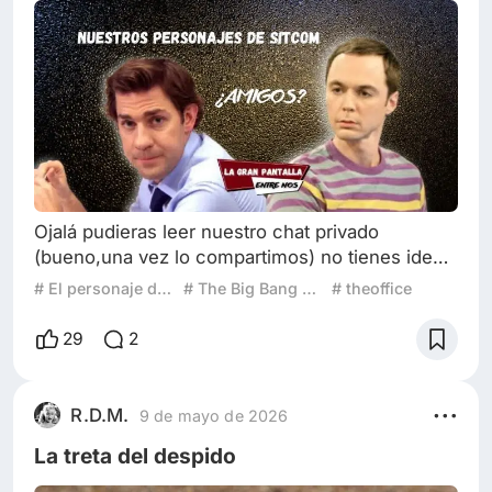
Ojalá pudieras leer nuestro chat privado
(bueno,una vez lo compartimos) no tienes idea
lo mucho que nos reímos cuando encontramos
# El personaje de sitcom con el que más me identifico
# The Big Bang Theory
# theoffice
algún rasgo de un personaje con el que nos
identificamos y todo termina en una
29
2
conversación profunda y catártica que dura
horas (¡que raro!) Si cada una de nosotras
pensara en elegir un personaje de una Sitcom
R.D.M.
9 de mayo de 2026
que nos represente, tendríamos un largo debate
La treta del despido
aquí (ya nos