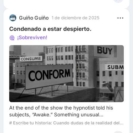
Pero este frío no venía de la naturaleza, sino de
la magia. De la magia descontrolada y
desesperada de una reina. En el piso 30, Elsa
Guiño Guiño
1 de diciembre de 2025
estaba acorralada. Sus manos,
Condenado a estar despierto.
¡Sobreviven!
At the end of the show the hypnotist told his
subjects, “Awake.” Something unusual
happened. One of the subjects awoke all the
# Escribe tu historia: Cuando dudas de la realidad del mundo
way. This had never happened before. Eight