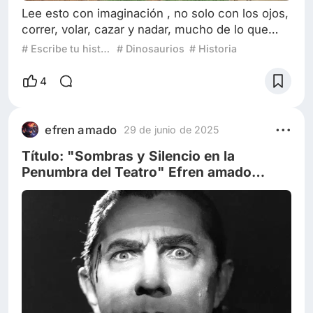
Lee esto con imaginación , no solo con los ojos,
correr, volar, cazar y nadar, mucho de lo que
hacen animales de ahora también lo hacían sus
# Escribe tu historia: ¿Qué harías si los dinosaurios vivieran hoy?
# Dinosaurios
# Historia
antepasados colosales(dinosaurios) ,
imaginarnos poder ver a nuestros carnívoros y
4
herbívoros favoritos, ver volar a esos colosales
pteranodon o los gigantescos quetzal, escuchar
el rugir de un T-Rex o el pasar de un
efren amado
29 de junio de 2025
brontossauro. Me encantaría mirar al cielo
Título: "Sombras y Silencio en la
Penumbra del Teatro" Efren amado
Aponte Ruiz.