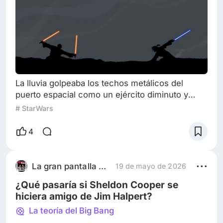
La lluvia golpeaba los techos metálicos del
puerto espacial como un ejército diminuto y
persistente. Entre los hangares apenas
# StarWars
iluminados, las sirenas lejanas de la guerra
parecían animales moribundos agonizando en la
4
oscuridad. El General Fran Di Cerat avanzó solo
por el andén mientras las luces amarillas de
emergencia teñían de óxido las paredes
La gran pantalla entre nos
19 de mayo de 2026
húmedas del complejo. La nave ya estaba
¿Qué pasaría si Sheldon Cooper se
preparada
hiciera amigo de Jim Halpert?
La teoría del Big Bang