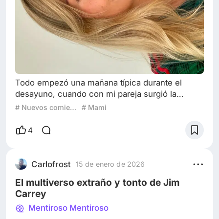
Todo empezó una mañana típica durante el
desayuno, cuando con mi pareja surgió la
conversación: Leo: Nos soñé juntos en una
# Nuevos comienzos en el cine
# Mami
situación muy extraña que quiero contarte. Sol:
Los sueños a veces son deseos que todavía no
4
logramos , decime todo. Leo: Está bien. Sólo
quiero que escuches con atención y me dejes
contar hasta el final: Resulta ser que había ido a
Carlofrost
15 de enero de 2026
ver un partido de fútbol amistoso al estadi
El multiverso extraño y tonto de Jim
Carrey
Mentiroso Mentiroso