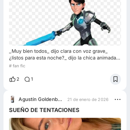
_Muy bien todos_ dijo clara con voz grave_
¿listos para esta noche?_ dijo la chica animada
alzando las manos para mostrar la sala llena de
# fan fic
almohadas, mantas el televisor, y un montón de
bocadillos. _ ¡Ohhh siii!_ exclamo Eli feliz
2
1
mientras se tumbaba al suelo, seguido por Toby
que estaba igual de entusiasmado mientras jim
veia la escena divertido. _ fabulujoso_ dijo el
Agustín Goldenberg
21 de enero de 2026
gordito, tomando selfies. _A
SUEÑO DE TENTACIONES