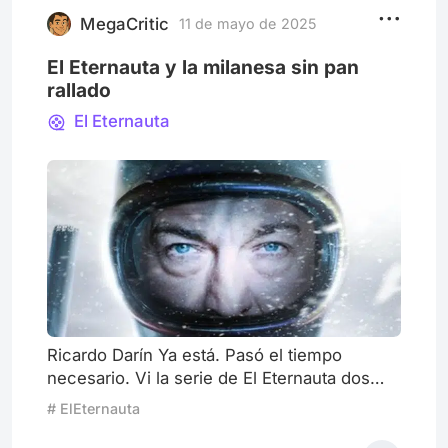
No hay retiro dorado en las pla
MegaCritic
11 de mayo de 2025
El Eternauta y la milanesa sin pan
rallado
El Eternauta
Ricardo Darín Ya está. Pasó el tiempo
necesario. Vi la serie de El Eternauta dos
veces, volví a leer la historieta, y dejé que
# ElEternauta
bajara la espuma del entusiasmo, que suele
nublar el pensamiento crítico. También (y