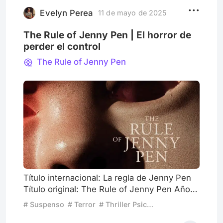
el agrandamiento de los detalles, como
cuando apareció un cuad
Evelyn Perea
11 de mayo de 2025
The Rule of Jenny Pen | El horror de
perder el control
The Rule of Jenny Pen
Título internacional: La regla de Jenny Pen
Título original: The Rule of Jenny Pen Año:
2024 País: Nueva Zelanda Duración: 103
# Suspenso
# Terror
# Thriller Psicológico
min. Dirección: James Ashcroft Guion: