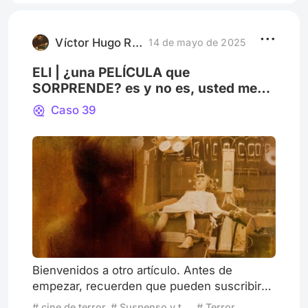
presupuesto casi infinito y protagonistas
jóvenes y prácticamente invencibles e
inmunes al paso del tiempo. Ahora bie
Víctor Hugo Rotaheche
14 de mayo de 2025
ELI | ¿una PELÍCULA que
SORPRENDE? es y no es, usted me
entiende.
Caso 39
Bienvenidos a otro artículo. Antes de
empezar, recuerden que pueden suscribirse
a nuestro canal de Youtube, y enterarse de
# cine de terror
# Suspenso y terror
# Terror