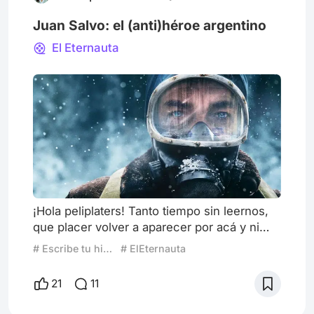
Juan Salvo: el (anti)héroe argentino
El Eternauta
¡Hola peliplaters! Tanto tiempo sin leernos,
que placer volver a aparecer por acá y ni
más ni menos que de la mano de la última
# Escribe tu historia: Superhéroes retirados
# ElEternauta
superproducción argentina que está
conmocionando al mundo entero. Si se
21
11
habla de superhéroes siempre se lo asocia
con dos cosas: películas taquilleras con