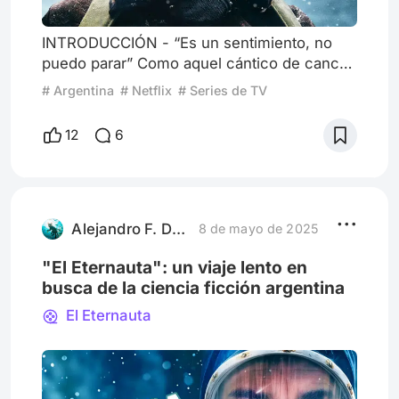
INTRODUCCIÓN - “Es un sentimiento, no
puedo parar” Como aquel cántico de cancha
nacido en partidos de fútbol y adaptado a
# Argentina
# Netflix
# Series de TV
cuanta banda musical que llene un predio
de fanáticos, nos nace del corazón y sale
12
6
por la boca: “Olé olé, olé, olé olé olé olá, olé
olé olé, ¡cada día te quiero más!”. Y allí
ustedes ubiquen el nombre que merezca
esa dedicatoria musical, que en este caso
sería “ohhhhh, ¡Eternau
Alejandro F. Duete
8 de mayo de 2025
"El Eternauta": un viaje lento en
busca de la ciencia ficción argentina
El Eternauta