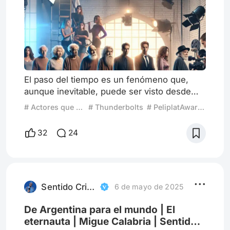
El paso del tiempo es un fenómeno que,
aunque inevitable, puede ser visto desde
múltiples perspectivas, especialmente en el
# Actores que mejoran con la edad
# Thunderbolts
# PeliplatAwards2025
mundo del cine y la actuación. A menudo,
se asocia la juventud con la belleza y la
32
24
frescura, pero hay un grupo de actores que
desafían esta noción, demostrando que la
madurez puede ser un aliado poderoso en
el arte de la interpretación. En este
contexto, exploraremos cómo y p
Sentido Critico
6 de mayo de 2025
De Argentina para el mundo | El
eternauta | Migue Calabria | Sentido