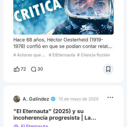
Hace 68 años, Héctor Oesterheld (1919-
1978) confió en que se podían contar relatos
de ciencia ficción desde Argentina.
# Actores que mejoran con la edad
# ElEternauta
# Ciencia ficción
Imaginarse una Buenos Aires apocalíptica y
en medio de una invasión extraterrestre era
72
30
posible. Así junto al ilustrador Francisco
Solano López (1928-2011) llevaron a El
Eternauta - algo así como el viajero de la
eternidad- a la revista Hora Cero (Editorial
Frontera), dividiendo la
A. Galíndez
13 de mayo de 2025
"El Eternauta" (2025) y su
incoherencia progresista | La
censura vestida de "decisión
El Eternauta