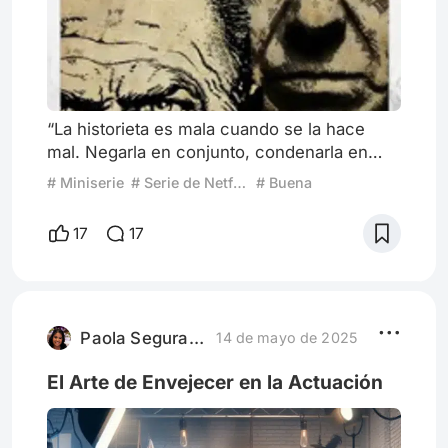
“La historieta es mala cuando se la hace
mal. Negarla en conjunto, condenarla en
globo, es tan irracional como negar el cine
# Miniserie
# Serie de Netflix
# Buena
en conjunto porque hay películas malas. O
condenar la literatura porque hay libros
17
17
malos.” Héctor Germán Oesterheld Con el
fenómeno de El Eternauta en Netflix,
muchos se están preguntando: ¿hay otras
producciones audiovisuales sobre Germán
Oesterheld? Y la respuesta es sí. E
Paola Segura Benzan
14 de mayo de 2025
El Arte de Envejecer en la Actuación