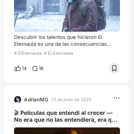
Descubrir los talentos que hicieron El
Eternauta es una de las consecuencias
preciosas que destila la serie de Bruno
# ElEternauta
# El Eternauta
Stagnaro. Entre estos muchísimos
profesionales y artistas, destaca el dibujante
14
16
rosarino Bruno Chiroleu, quien vive desde
hace unos años en Buenos Aires. “Ingresé a
la serie en 2023 como modelador 3D, y
formé parte del grupo dedicado al desarrollo
del Virtual Art Department (VAD), o
AdrianMG
13 de junio de 2025
🎬 Películas que entendí al crecer —
No era que no las entendiera, era que
no estaba listo