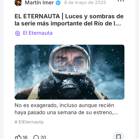
que vendrían después. H
Martín Imer
8 de mayo de 2025
EL ETERNAUTA | Luces y sombras de
la serie más importante del Río de la
Plata
El Eternauta
No es exagerado, incluso aunque recién
haya pasado una semana de su estreno,
afirmar que uno de los impactos culturales
# ElEternauta
más relevantes de este 2025 en la región es
el estreno en Netflix de El eternauta, primera
18
20