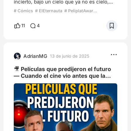
incierto, bajo un cielo que ya no es cielo,
sino un manto de nieve venenosa que cae
# Cómics
# ElEternauta
# PeliplatAwards2025
sin piedad. Es de noche, o al menos así lo
parece, porque la oscuridad se ha tragado la
11
4
ciudad. Juan Salvo, el Eternauta, se arrastra
por las calles desiertas, con el traje
improvisado que lo protege del polvo mortal.
A su lado, sus compañeros —Favalli, Lucas,
Elena, Martita— a
AdrianMG
13 de junio de 2025
🎥 Películas que predijeron el futuro
— Cuando el cine vio antes que la
ciencia