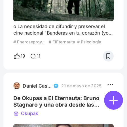
o La necesidad de difundir y preservar el
cine nacional "Banderas en tu corazón (yo
quiero verlas) odeando, luzca el Sol o no"
# Enercseproyecta
# ElEternauta
# Psicología
(Los Redondos) Es menester defender el
arte, siempre. Es menester también
19
11
defender la naturaleza política, identitaria,
colectiva o nacional del arte, siempre.
Difundir y preservar el cine nacional reviste
una importancia estratégica, cultural y social
irrenunciable, respo
Daniel Castelo
21 de mayo de 2025
De Okupas a El Eternauta: Bruno
Stagnaro y una obra desde las
trincheras
Okupas