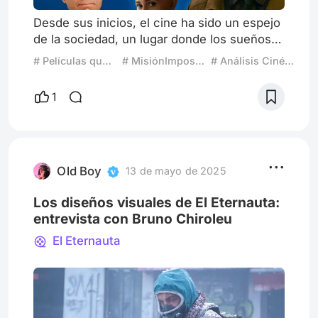
Desde sus inicios, el cine ha sido un espejo
de la sociedad, un lugar donde los sueños,
miedos y posibilidades se proyectan en
# Películas que predijeron el futuro
# MisiónImposible
# Análisis Cinéfilo
pantalla grande. Pero hay ocasiones en que
el cine no solo refleja: se adelanta. Algunas
1
películas imaginaron tecnologías, eventos o
cambios sociales con tanta precisión que,
años después, parecían profecías
cumplidas. En este artículo exploramos
películas que predijeron e
Old Boy
13 de mayo de 2025
Los diseños visuales de El Eternauta:
entrevista con Bruno Chiroleu
El Eternauta