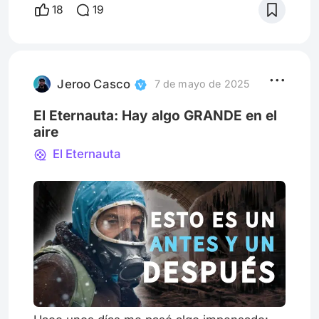
James Ashcroft, Eli Kent. Historia: Owen
18
19
Marshall Sinopsis: Stefan, un exjuez
paralizado tras un derrame cerebral y
recluido en una remota residencia de
ancianos, descubre que Dave, otro
residente, utiliza una marioneta infantil como
Jeroo Casco
7 de mayo de 2025
i
El Eternauta: Hay algo GRANDE en el
aire
El Eternauta