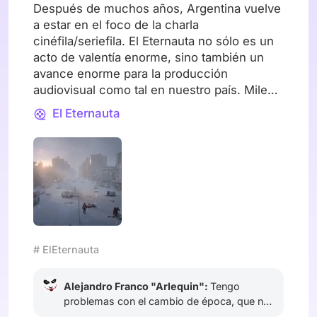
argentino
Después de muchos años, Argentina vuelve
a estar en el foco de la charla
cinéfila/seriefila. El Eternauta no sólo es un
acto de valentía enorme, sino también un
avance enorme para la producción
audiovisual como tal en nuestro país. Miles
de personas involucradas con el único
El Eternauta
objetivo de hacerle honor a la obra de
Oesterheld y a su vez impregnarle un
mensaje necesario en estos tiempos: nadie
se salva solo. En tiempos de individualismo
extremo, esta serie nos muestra que para
salir adelante la única manera es siendo
solidarios, pero también cautos. No existe
confianza sin una temprana desconfianza.
# ElEternauta
¿Ustedes que piensan al respecto?
Alejandro Franco "Arlequin":
Tengo
problemas con el cambio de época, que no
sea una serie ambientada en los 50 / 60 /