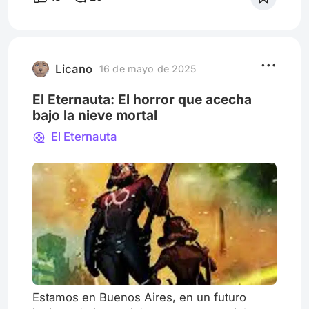
adaptación de la mítica historieta argentina
creada por Héctor Germán Oesterheld y
Solano López. Además de debutar en primer
lugar en los rankings internos de visualizado
del streamer en va
Licano
16 de mayo de 2025
El Eternauta: El horror que acecha
bajo la nieve mortal
El Eternauta
Estamos en Buenos Aires, en un futuro