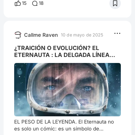
15
18
fue lo más importante) me desintoxiqué de
la multitud de salames que comentan en
redes sociales, aquí y allá, sin tener la
menor idea de lo que están hablando. Les
da lo mismo El Eternauta
Callme Raven
10 de mayo de 2025
¿TRAICIÓN O EVOLUCIÓN? EL
ETERNAUTA : LA DELGADA LÍNEA
ENTRE ADAPTAR Y PERDER LA
ESENCIA
EL PESO DE LA LEYENDA. El Eternauta no
es solo un cómic: es un símbolo de