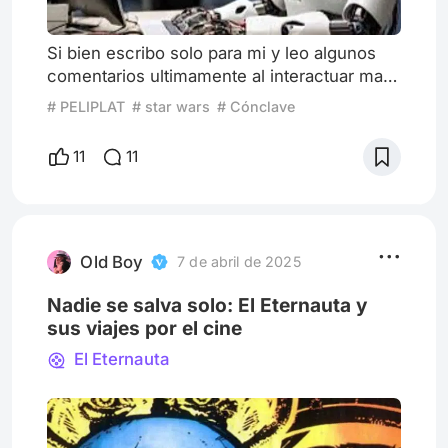
Si bien escribo solo para mi y leo algunos
comentarios ultimamente al interactuar mas
me aparecen mas comentarios pero al
# PELIPLAT
# star wars
# Cónclave
entrar en la mayoria de los perfiles y de los
comentarios a mis articulos se repiten
11
11
constantes.. como excelente forma de
desarrollar.. sigue asi.. pasate por mi perfil…
muy buen articulo se nota que tienes
talento… ponme like… y lo peor pasa cuando
voy a esos perfiles sus hist
Old Boy
7 de abril de 2025
Nadie se salva solo: El Eternauta y
sus viajes por el cine
El Eternauta