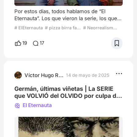
Por estos días, todos hablamos de “El
Eternauta”. Los que vieron la serie, los que
no la vieron; los que leyeron la historieta
# ElEternauta
# pizza birra faso
# Neorrealismo Italiano
original guionada por Héctor Oesterheld y
dibujada por Francisco Solano López -que
19
17
se publicó por primera vez en 1957-, y los
que no la leyeron. El lanzamiento de la serie
sirvió también para traer al presente la
tragedia familiar del prestigioso guionista,
que en los oscu
Víctor Hugo Rotaheche
14 de mayo de 2025
Germán, últimas viñetas | La SERIE
que VOLVIÓ del OLVIDO por culpa de
NETFLIX
El Eternauta