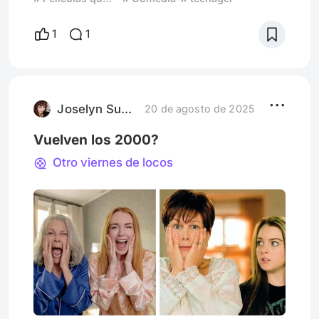
ideales de una nueva generación (hablando
únicamente de las películas que funcionan y
1
1
perduraron) Desde la primer película
reconocida como teen movie con Rebel
Without a Cause (1955) , al gran primer éxito
en taquilla con Grease (1978). Estas
preocupaciones juveniles se vo
Joselyn Suster
20 de agosto de 2025
Vuelven los 2000?
Otro viernes de locos