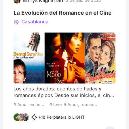
Emrys Kilgharrah
2 de julio de 2025
La Evolución del Romance en el Cine
Casablanca
Los años dorados: cuentos de hadas y
romances épicos Desde sus inicios, el cine
abrazó el romance como uno de sus
# Amor en tiempos modernos
# love
# Amor, romance, idealización
géneros fundamentales. De hecho, una de
las primeras películas registradas fue The
+
10
Peliplaters lo LIGHT
Kiss (1896), un cortometraje de 18 segundos
que mostraba un beso y escandalizó al