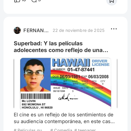
creaciones; Toy Story (1995), el Rey león
(1994), la bella y la bestia (1991) y El gigante
de hierro (1998). Son algunos ejemplos,
cada uno de estos, tocando temas en
profundidad marcando
FERNANDO 1212
22 de noviembre de 2025
Superbad: Y las películas
adolecentes como reflejo de una
generación.
El cine es un reflejo de los sentimientos de
su audiencia contemporánea, en este caso
las teen movies muestran los problemas e
# Películas que definen generaciones
# Comedia
# teenager