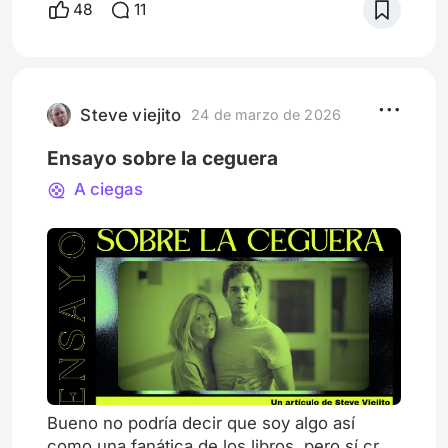
48
11
público de la época. Ya en el Hollywood
clásico de los años 30 y 40, abundaban los
relatos amorosos de corte casi fairy t
Steve viejito
24 de marzo de 2026
Ensayo sobre la ceguera
A ciegas
Bueno no podría decir que soy algo así
como una fanática de los libros, pero sí creo