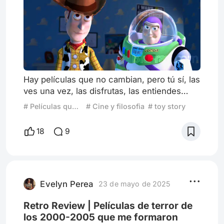
Hay películas que no cambian, pero tú sí, las
ves una vez, las disfrutas, las entiendes
como puedes, años después, las vuelves a
# Películas que entendí al crecer
# Cine y filosofia
# toy story
ver… y descubres que ya no estás mirando
con los mismos ojos; la historia es la misma,
18
9
pero el mensaje se ha transformado, o
quizá, tú has madurado lo suficiente como
para notarlo. :( Eso me pasó con Toy Story,
Lo que antes era una divertida historia de
juguetes que cobr
Evelyn Perea
23 de mayo de 2025
Retro Review | Películas de terror de
los 2000-2005 que me formaron