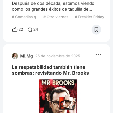
Después de dos década, estamos viendo
como los grandes éxitos de taquilla de
algunas franquicias están volviendo para
# Comedias que se ponen serias
# Otro viernes de locos
# Freakier Friday
tocar el botón de la nostalgia pero ¿por
qué?. Para nadie es un secreto que apelar
22
24
por la nostalgia del publico es un truco muy
fructífero para cualquier negocio o
compañía, el arte esta repleto de nostalgia,
pero por que traer a estos tiempos de tanta
tecnología, avances, de cambi
Mi.Mg
25 de noviembre de 2025
La respetabilidad también tiene
sombras: revisitando Mr. Brooks