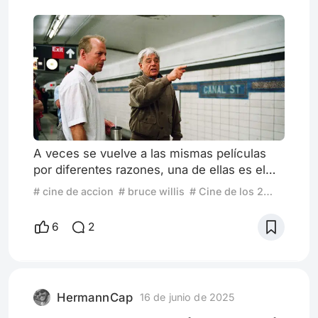
A veces se vuelve a las mismas películas
por diferentes razones, una de ellas es el
confort de atravesar un recorrido ya
# cine de accion
# bruce willis
# Cine de los 2000
transitado. Por aquellos años estábamos en
unos tiempos embrionarios del acceso
6
2
anticipado de películas en nuestros
hogares, es decir que podían verse en DVD
zona 1 ciertos títulos que ya habían pasado
por salas de cine en otras partes del mundo
HermannCap
16 de junio de 2025
y que meses después ya estaban di