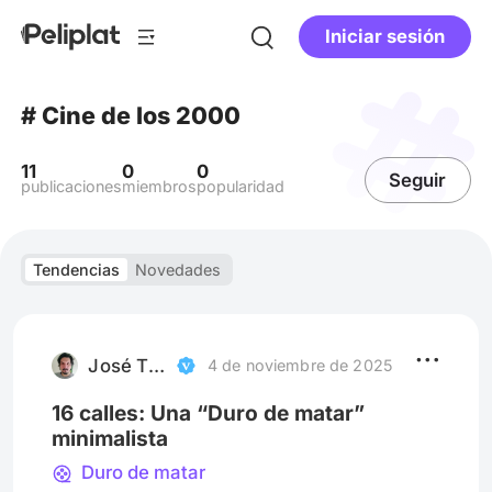
Iniciar sesión
# Cine de los 2000
11
0
0
Seguir
publicaciones
miembros
popularidad
Tendencias
Novedades
José Tripodero
4 de noviembre de 2025
16 calles: Una “Duro de matar”
minimalista
Duro de matar