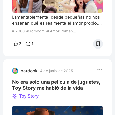
Lamentablemente, desde pequeñas no nos
enseñan qué es realmente el amor propio, la
industria del cine muchas veces lo ha
# 2000
# romcom
# Amor, romance, idealización
simplificado en; hacernos skincare, leer
revistas de moda, pintarnos las uñas o ver lo
2
1
que nos gusta. Y sí, eso puede ser parte…
pero el amor propio va mucho más allá. A
veces lo que toleramos en silencio, la
presión que nos imponemos o esa
constante búsqueda de aprobación, no h
pardook
4 de junio de 2025
No era solo una película de juguetes,
Toy Story me habló de la vida
Toy Story