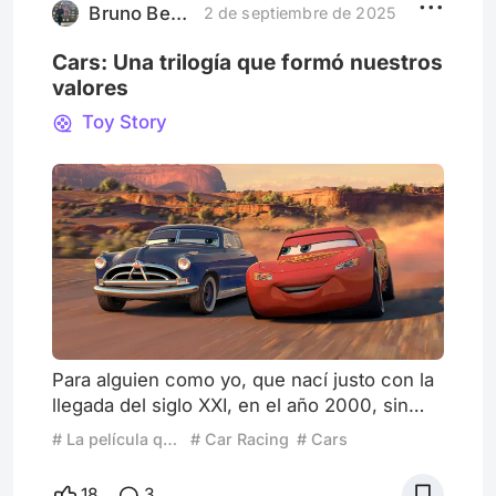
preadolescente y no me dejaban
Bruno Berardi
2 de septiembre de 2025
Cars: Una trilogía que formó nuestros
valores
Toy Story
Para alguien como yo, que nací justo con la
llegada del siglo XXI, en el año 2000, sin
duda marcó un antes y un después en lo
# La película que me lleva a la infancia
# Car Racing
# Cars
que se consideran las películas infantiles.
No es que antes de ese año hubieran malas
18
3