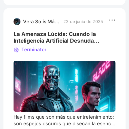
en una era de conexiones globales, de
avances tecnológicos sin precedentes, y al
mismo tiempo , de guerras, hambruna y
desigualdades que persisten. En este
Vera Solís Máximo Alejandro
22 de junio de 2025
La Amenaza Lúcida: Cuando la
Inteligencia Artificial Desnuda
Nuestra Humanidad
Terminator
Hay films que son más que entretenimiento:
son espejos oscuros que disecan la esencia