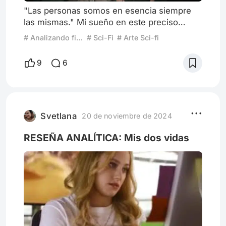
"Las personas somos en esencia siempre
las mismas." Mi sueño en este preciso
instante sería desplegar un vendaval de
# Analizando finales
# Sci-Fi
# Arte Sci-fi
conocimientos científicos y que queden
boquiabiertos acerca de lo que estoy por
9
6
escribir. Pero no. No solo no estoy cerca de
poder ofrecer y descargar sobre ustedes
una tormenta de saber, si no que no sé
absolutamente nada acerca de física, y
menos aún sobre algo tan complejo como l
Svetlana
20 de noviembre de 2024
RESEÑA ANALÍTICA: Mis dos vidas