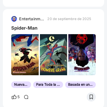
creo ya no estoy muy segura de muchas
cosas, recuerdo muy bien el accidente,
estaba manejando y tenía mucho sueño,
Entertainment Overview
20 de septiembre de 2025
decidí parar en una cafetería de carr
Spider-Man
Nueva York
Para Toda la Familia
Basada en un Cómic
5