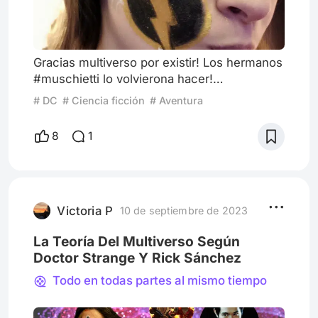
Gracias multiverso por existir! Los hermanos
#muschietti lo volvierona hacer!
andy_muschietti @barbaramus Terminaría la
# DC
# Ciencia ficción
# Aventura
reseña acá porque creo que es lo único que
necesitan saber para elegir ir a ver Flash.
8
1
Pero como me debo a mi público me voy a
explayar un poco. El multiverso Siempre te
sorprende, siempre te deslumbra. Y 𝙁𝙇𝘼𝙎𝙃
no es la excepción. Y para las somos
jóvenes que vivimos lo mejo
Victoria P
10 de septiembre de 2023
La Teoría Del Multiverso Según
Doctor Strange Y Rick Sánchez
Todo en todas partes al mismo tiempo