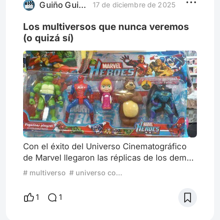
como Lex Luthor. Realmente el hom
Guiño Guiño
17 de diciembre de 2025
Los multiversos que nunca veremos
(o quizá sí)
Con el éxito del Universo Cinematográfico
de Marvel llegaron las réplicas de los demás
estudios cinematográficos. Quien quiso
# multiverso
# universo compartido
secundar este éxito fue su distinguida
competencia, DC Comics. Sin embargo, los
1
1
errores empresariales de Warner afectaron
la regularidad de las películas de este