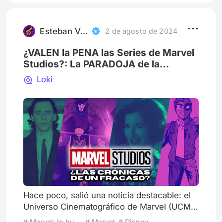
Esteban Valladares Arce
2 de agosto de 2024
¿VALEN la PENA las Series de Marvel
Studios?: La PARADOJA de la
CONTINUIDAD
Loki
Hace poco, salió una noticia destacable: el
Universo Cinematográfico de Marvel (UCM)
de Disney se ha convertido en la primera
# Marvel: lo bueno, lo malo y lo feo
# Marvel
# Disney