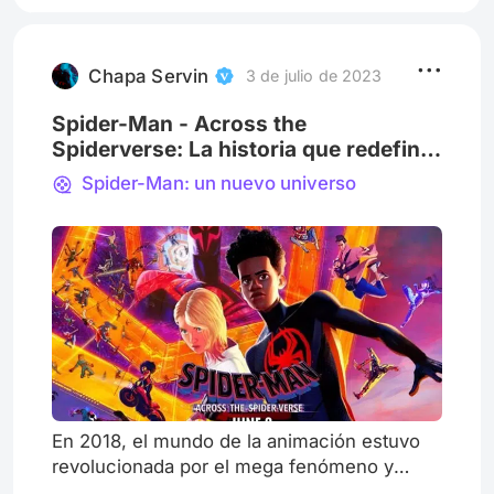
Civil War, antes de la visita de Tony a Peter.
No obstante, este anuncio también vino
acompañado de incohere
Chapa Servin
3 de julio de 2023
Spider-Man - Across the
Spiderverse: La historia que redefine
lo que significa ser Spider-Man.
Spider-Man: un nuevo universo
¿Imposible de superar?
En 2018, el mundo de la animación estuvo
revolucionada por el mega fenómeno y
clásico moderno que se convirtió “Spider-