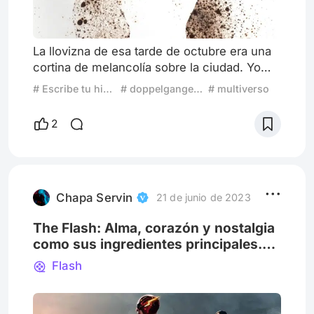
La llovizna de esa tarde de octubre era una
cortina de melancolía sobre la ciudad. Yo
caminaba sin rumbo fijo, con las manos en
# Escribe tu historia: Tu experiencia más aterradora
# doppelgangers
# multiverso
los bolsillos y la mirada perdida en el reflejo
de los neones sobre el asfalto mojado. Fue
2
entonces cuando lo vi. Al otro lado de la
avenida, bajo el parpadeo intermitente de un
farol, caminaba un hombre con mi mismo
abrigo gastado, mi misma forma de encorvar
los hombros
Chapa Servin
21 de junio de 2023
The Flash: Alma, corazón y nostalgia
como sus ingredientes principales.
¿Es memorable?
Flash