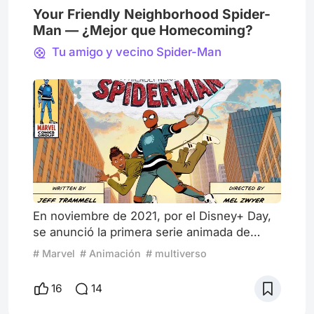
Your Friendly Neighborhood Spider-
Man — ¿Mejor que Homecoming?
Tu amigo y vecino Spider-Man
En noviembre de 2021, por el Disney+ Day,
se anunció la primera serie animada de
Spider-Man por parte de Marvel Studios bajo
# Marvel
# Animación
# multiverso
el nombre de Spider-Man: Freshman Year.
La idea inicial era contar la historia de origen
16
14
del Spider-Man del MCU y los eventos
transcurrirían antes de Captain America: