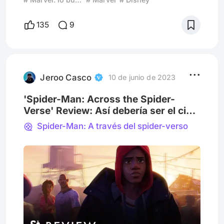
franquicia en la historia en superar los 30
mil millones de dólares en taquilla global.
135
9
Una saga con un extenso catálogo de
películas, especiales y series de televisión.
Hoy únicamente nos concentraremos en
esto último. Actualmente, están la Fase
Cinco. ¿Sabías? No todo era
Jeroo Casco
10 de junio de 2023
'Spider-Man: Across the Spider-
Verse' Review: Así debería ser el cine
de superhéroes
Spider-Man: A través del spider-verso