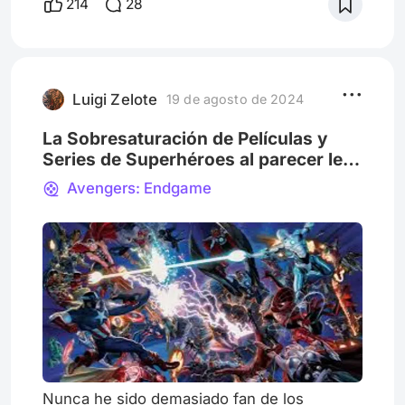
214
28
doble del presupuesto). Lo que más aprecio
de este éxito es el impacto nostálgico para
la filmografía Marvel de 20th Century Fox (y
un poco de New Line Cinema). Si crecieron
con el subgénero de superhéroes en
Luigi Zelote
19 de agosto de 2024
La Sobresaturación de Películas y
Series de Superhéroes al parecer les
jugo mal a Marvel.
Avengers: Endgame
Nunca he sido demasiado fan de los