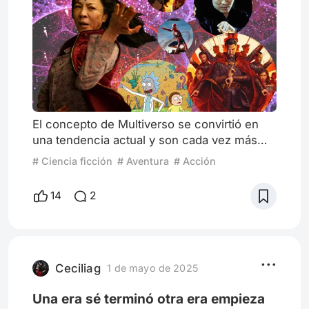
El concepto de Multiverso se convirtió en
una tendencia actual y son cada vez más
los creadores que se animan a explotar este
# Ciencia ficción
# Aventura
# Acción
recurso a la hora de contar historias. A
continuación, adoptaré un tono filosófico
14
2
para analizar este complejo tema con una
enseñanza realmente valiosa. En primer
lugar, cabe recalcar que el Multiverso como
tal no es un tópico jóven sino que podemos
reconocer sus bases en l
Ceciliag
1 de mayo de 2025
Una era sé terminó otra era empieza