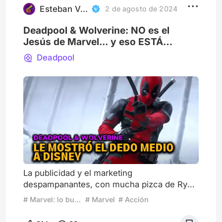
premisa: qué pasaría si
Esteban Valladares Arce
2 de agosto de 2024
Deadpool & Wolverine: NO es el
Jesús de Marvel... y eso ESTÁ
GENIAL
Deadpool
La publicidad y el marketing
despampanantes, con mucha pizca de Ryan
Reynolds y Hugh Jackman, dejaron claro
# Marvel: lo bueno, lo malo y lo feo
# Marvel
# Acción
que "Deadpool & Wolverine" sería un éxito
(con una semana su taquilla ya superó el