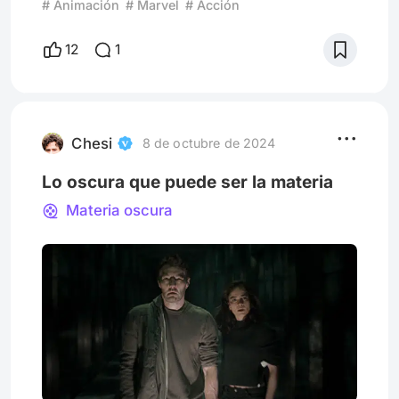
# Animación
# Marvel
# Acción
Man - Into the Spiderverse”, en la cual
permitió que el publico que en general no
12
1
estaba familiarizado con el concepto del
Multiverso, pudiera entenderlo y disfrutar de
lo que esta película tiene para ofrecer que a
su vez fue el motor principal para que el
UCM y DC comenzaran a tr
Chesi
8 de octubre de 2024
Lo oscura que puede ser la materia
Materia oscura