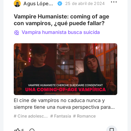
de vampiros el año! [Vampire Humaniste
Agus López | RedApple
25 de abril de 2024
Vampire Humaniste: coming of age
con vampiros, ¿qué puede fallar?
Vampira humanista busca suicida
El cine de vampiros no caduca nunca y
siempre tiene una nueva perspectiva para
mostrarnos: ya los hemos visto en películas
# Cine adolescente
# Fantasía
# Romance
de terror, acción, suspenso y ahora, en una
especie de coming-of-age mezclada con
5