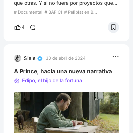
que otras. Y si no fuera por proyectos que
buscan reconocerlos y darles su merecida
# Documental
# BAFICI
# Peliplat en BAFICI
visibilización, tal vez no llegaríamos a saber
sobre ellos. Este es el caso de Uncropped,
4
el documental que sigue la trayectoria de un
eminente fotógrafo neoyorquino, James
Hamilton. Pero aparte de funcionar como un
retrato, el documental es a la vez una
reflexión constante
Siele
30 de abril de 2024
A Prince, hacía una nueva narrativa
Edipo, el hijo de la fortuna