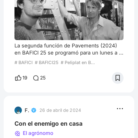
La segunda función de Pavements (2024)
en BAFICI 25 se programó para un lunes a la
noche. Pasadas las 21hs, en las puertas del
# BAFICI
# BAFICI25
# Peliplat en BAFICI
histórico Cine Gaumont hay un nutrido
grupo de espectadores que aguardan para
19
25
ingresar a ver el documental de Alex Ross
Perry sobre los héroes del indie rock
comandados por Stephen Malkmus. Llueve,
corre una brisa fresca, la Plaza del
Congreso está desierta: escenografía p
F.
26 de abril de 2024
Con el enemigo en casa
El agrónomo