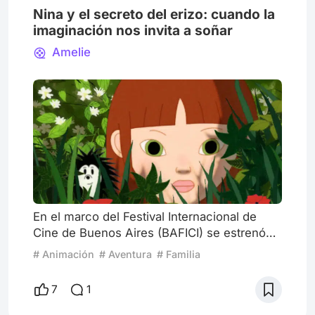
Nina y el secreto del erizo: cuando la
imaginación nos invita a soñar
Amelie
En el marco del Festival Internacional de
Cine de Buenos Aires (BAFICI) se estrenó
“Nina y el secreto del Erizo”, una película de
# Animación
# Aventura
# Familia
animación francesa dirigida por Alain Gagnol
y Jean-Loup Felicioli. Nina es una nena de
7
1
diez años que, todos los días, se va a dormir
escuchando las historias inventadas de su