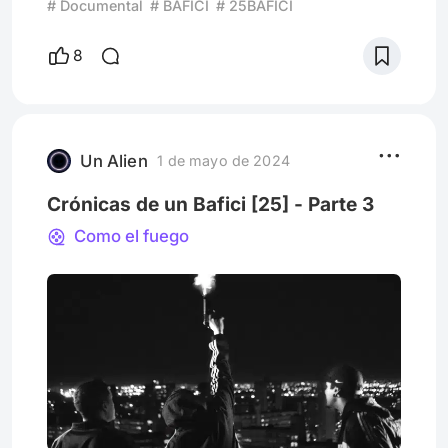
# Documental
# BAFICI
# 25BAFICI
filmación destinada a preservar la memoria
familiar y a retratar la vida de una persona
8
que vivió una tragedia y siguió adelante.
Candela Vetrano compra una cámara y
decide grabar a su abuela. Su casa en Zona
Sur, repleta de antigüedades, fotografías y
cuadros de Sandro, Freddie Me
Un Alien
1 de mayo de 2024
Crónicas de un Bafici [25] - Parte 3
Como el fuego