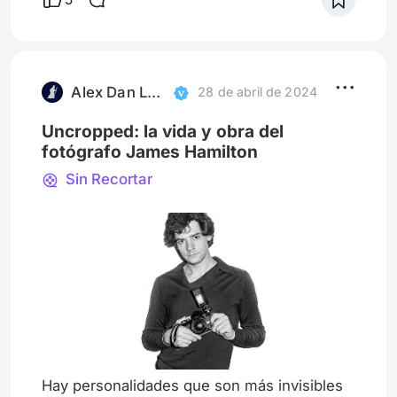
humor negro y romance. “Vampire
Humaniste Seeking Consenting Suicidal
Person” puede ser predecible pero de todas
formas funciona. Tanto para mí como para
todas las personas que llenaron la sala d
Alex Dan Leibovich | Erramundos
28 de abril de 2024
Uncropped: la vida y obra del
fotógrafo James Hamilton
Sin Recortar
Hay personalidades que son más invisibles