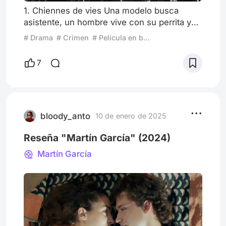
1. Chiennes de vies Una modelo busca
asistente, un hombre vive con su perrita y
otro hombre no sale de su departamento.
# Drama
# Crimen
# Película en blanco y negro
Película de historias cruzadas con
momentos socarrones que solo el cine
7
francés (o belga) puede otorgar. Desprende
irreverencia y romanticismo, un poco de
animal friendly y otro poco de patetismo.
Emocionante y entretenida. ¿A quién
elegirías? ¿A tu novia o a tu mascota? PD:
bloody_anto
10 de enero de 2025
su t
Reseña "Martín García" (2024)
Martín García