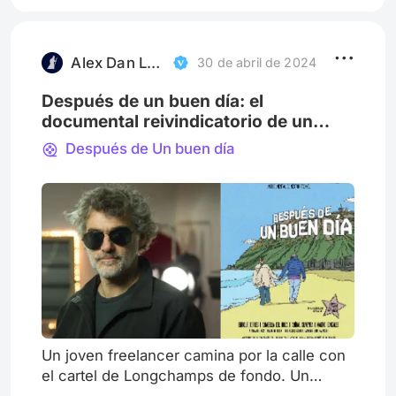
Cannes de 1986. La película comienza en
una oficina con un movimiento de cámara
veloz hasta el primer plano de
Alex Dan Leibovich | Erramundos
30 de abril de 2024
Después de un buen día: el
documental reivindicatorio de un
fenómeno de culto
Después de Un buen día
Un joven freelancer camina por la calle con
el cartel de Longchamps de fondo. Un
hombre de mediana edad camina en