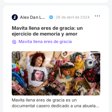
padre sobre un erizo. Pero todo cambia
cuando él pierde su trabajo y sus ánimos ya
no son los
Alex Dan Leibovich | Erramundos
29 de abril de 2024
Mavita llena eres de gracia: un
ejercicio de memoria y amor
Mavita llena eres de gracia
Mavita llena eres de gracia es un
documental casero dedicado a una abuela y
a toda una historia familiar. Una sentida