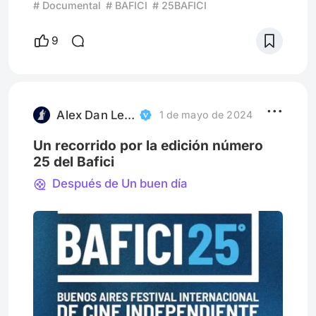
# Documental
# BAFICI
# 25BAFICI
dirección contraria bajo un edificio que dice
“Long Beach”. El primero se llama Magrio
9
González, el segundo Quique Torres. Son
de edades y lugares muy diferentes, pero
tienen algo en común: la película argentina
de culto Un buen día. Se estrenó en el 2010.
Fue la única cinta dirigida p
Alex Dan Leibovich | Erramundos
1 de mayo de 2024
Un recorrido por la edición número
25 del Bafici
Después de Un buen día