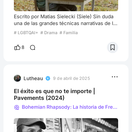
Escrito por Matias Sielecki (Siele) Sin duda
una de las grandes técnicas narrativas de la
literatura es el famoso discurso indirecto
# LGBTQAI+
# Drama
# Familia
libre, el cual varios cineastas intentaron
traducir al lenguaje del cine. Quizás el que
8
más se acercó a lograrlo fue Pier Paolo
Pasolini con su concepto de subjetiva
indirecta libre en la cual se denota más
realidad y la cámara empieza a narrar por
fuera de un punto
Lutheau
9 de abril de 2025
El éxito es que no te importe |
Pavements (2024)
Bohemian Rhapsody: La historia de Freddie Mercury