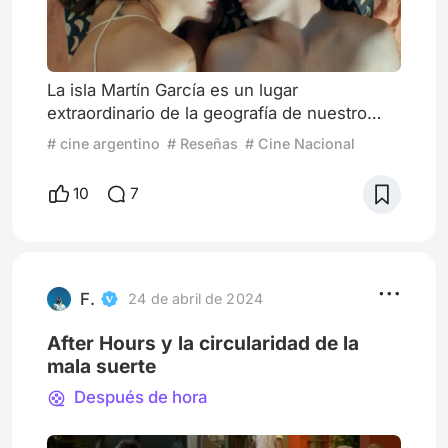
La isla Martín García es un lugar
extraordinario de la geografía de nuestro
país. Única frontera seca entre Argentina y
# cine argentino
# Reseñas
# Cine Nacional
Uruguay, esta reserva natural no solo es
importante por la cantidad de flora y fauna
10
7
autóctona (por poner un ejemplo, hay más
de 800 especies de plantas y más de 250
especies de aves, además de diversos
peces, reptiles, anfibios, etc.) que conserva
sino que también fue escenario
F.
24 de abril de 2024
After Hours y la circularidad de la
mala suerte
Después de hora