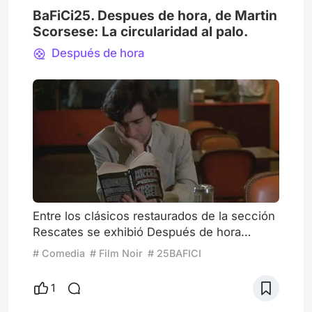
BaFiCi25. Despues de hora, de Martin
Scorsese: La circularidad al palo.
Después de hora
Entre los clásicos restaurados de la sección
Rescates se exhibió Después de hora
(1985), film donde el director de clásicos
# Comedia
# Film Noir
# 25BAFICI
como Taxi Driver, Toro Salvaje y Buenos
muchachos incursiona por segunda vez en
1
la comedia negra. Esta película le valió el
premio a Mejor Director en el Festival de