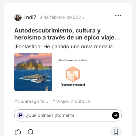
Indi7
3 de febrero de 2025
Autodescubrimiento, cultura y
heroísmo a través de un épico viaje
por el corazón del Pacifico Sur
¡Fantástico! He ganado una nuva medalla.
# Liderazgo femenino
# Viajes
# cultura
¿Qué opinas? ¡Comenta!