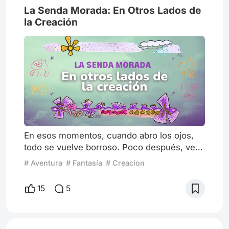
La Senda Morada: En Otros Lados de
la Creación
En esos momentos, cuando abro los ojos,
todo se vuelve borroso. Poco después, veo
todo con claridad. Saber si estoy viva o
# Aventura
# Fantasía
# Creacion
muerta es incierto. Lo único que tengo claro
es el presente. Un cielo claro, blanco y
15
5
traslúcido que refleja hasta las estrellas más
lejanas a años luz, aunque sea de día.
Puedo ver la poderosa esfera del sol en su