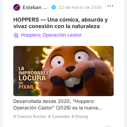
máximo esplendor. Siento que tengo una
vista bendecida. A vece
Esteban Valladares Arce
22 de marzo de 2026
HOPPERS — Una cómica, absurda y
vivaz conexión con la naturaleza
Hoppers: Operación castor
Desarrollada desde 2020, “Hoppers:
Operación Castor” (2026) es la nueva
apuesta de Pixar Animation Studios por una
# Ciencia ficción
# Comedia
# Disney
animación original que resuene con las