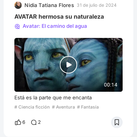
Nidia Tatiana Flores
31 de julio de 2024
interesante del film es que habilit
AVATAR hermosa su naturaleza
Avatar: El camino del agua
00:14
Está es la parte que me encanta
# Ciencia ficción
# Aventura
# Fantasía
6
2