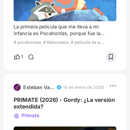
La primera película que me lleva a mi
infancia es Pocahontas, porque fue la
primera vez que fui al cine. Recuerdo la
# pocahontas
# Naturaleza
# película de animación producida por Walt Disney
emoción de entrar a esa sala, ver cómo se
apagaban las luces y sentir que se abría un
1
mundo nuevo frente a mí. La historia, sus
colores y canciones me hicieron soñar y
descubrir la magia del cine. Cada vez que
pienso en esa película, vuelvo a ser esa
niña llena de ilusión, viviendo
Esteban Valladares Arce
8 de enero de 2026
PRIMATE (2026) - Gordy: ¿La versión
extendida?
Primate