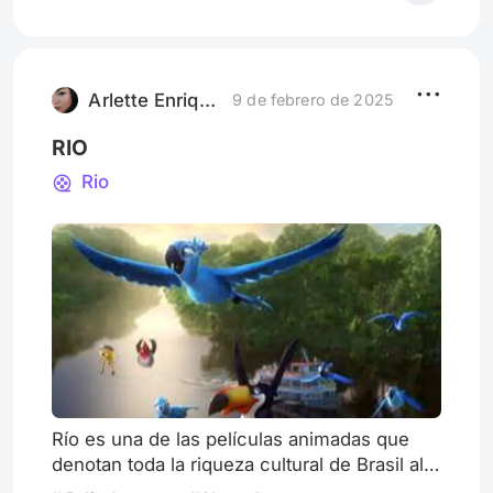
Arlette Enriqueez
9 de febrero de 2025
RIO
Rio
Río es una de las películas animadas que
denotan toda la riqueza cultural de Brasil al
desarrollarse en esta región. En cada una de