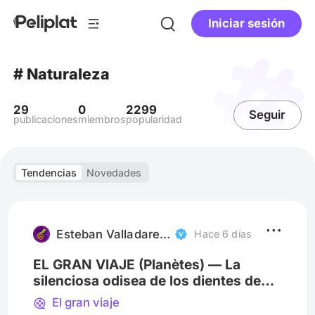
Iniciar sesión
# Naturaleza
29
0
2299
Seguir
publicaciones
miembros
popularidad
Tendencias
Novedades
Esteban Valladares Arce
Hace 6 días
EL GRAN VIAJE (Planètes) — La
silenciosa odisea de los dientes de
león
El gran viaje