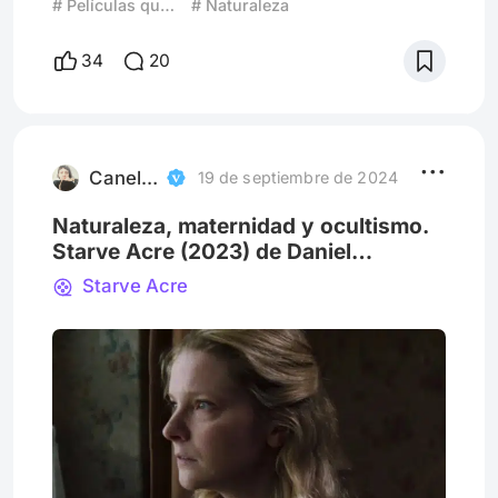
# Películas que Resaltan Lugares
# Naturaleza
sus escenas rinde homenaje a sus paisajes,
colores llamativos y hasta especies.
34
20
Además, deja un claro mensaje sobre la
conservación de las especies y espacios
naturales, por lo que se ha convertido en
una de las películas favoritas de la crítica.En
Río de Janeiro, Bra
Canela / La Monstrua
19 de septiembre de 2024
Naturaleza, maternidad y ocultismo.
Starve Acre (2023) de Daniel
Kokotajlo
Starve Acre