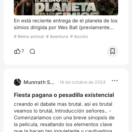
En está reciente entrega de el planeta de los
simios dirigida por Wes Ball (previamente
había dirigido la trilogía de Maze Runner)
# Reino animal
# Aventura
# Acción
cuenta los hechos que sucedieron 300
años después del fallecimiento de el líder
7
Caesar * , el esparcimiento del virus que
afectó a gran parte de la humanidad
volviéndolos primitivos como sucedió con el
Coronel en la entrega pasada El Planeta de
los Simios: La guerra y
Munrrath Software
14 de octubre de 2024
Fiesta pagana o pesadilla existencial
creando el dabate mas brutal. asi es brutal
veamos lo brutal, Introducción señores.. -
Comenzaríamos con una breve sinopsis de
la película, resaltando los elementos clave
que la hacen tan inquietante y cautivadora.