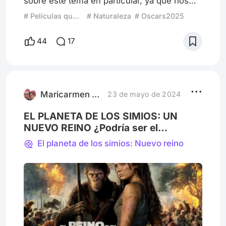
sobre este tema en particular, ya que nos
invita a valorar los lugares de cada rincón
# Películas que Resaltan Lugares
# Naturaleza
# Oscars2025
del mundo, incluyendo aquellos
maravillosos espacios que podemos
44
17
encontrar en la ficción. Pero, ¿alguna vez te
has detenido a reflexionar sobre esos
lugares y el impacto que pueden tener en
nosotros y en los protagonistas? En este
artículo, buscaremos dar respuesta a
Maricarmen Herrejón
23 de mayo de 2024
EL PLANETA DE LOS SIMIOS: UN
NUEVO REINO ¿Podría ser el
comienzo de una nueva historia?
El planeta de los simios: Nuevo reino