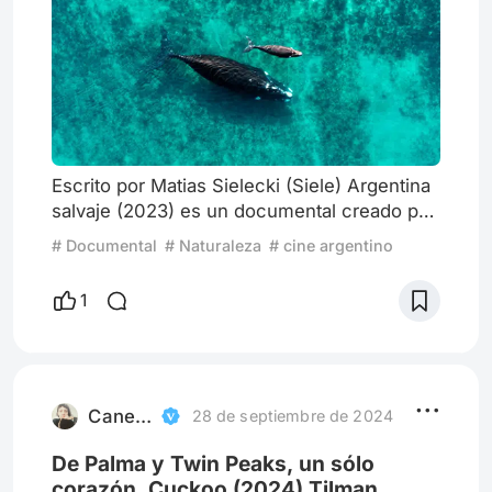
Escrito por Matias Sielecki (Siele) Argentina
salvaje (2023) es un documental creado por
la coproducción de Light & Shadow GmbH
# Documental
# Naturaleza
# cine argentino
(alemana) y Jumara Films (Argentina)
dirigido por Christian Baumeister, director
1
alemán, ya bastante reconocido en el
mundo del documental sobre la vida salvaje
tanto que a trabajo con National Geographic
varias veces, y con la narración del Chino
Darin. La cual nos adent
Canela / La Monstrua
28 de septiembre de 2024
De Palma y Twin Peaks, un sólo
corazón. Cuckoo (2024) Tilman