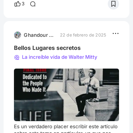
audiencias de Disney y más allá. Porque
3
esta última década ha demostrado que las
secuelas de personajes emblemáticos ha
sido un camino más lucrativo:
“IntensaMente 2” (2024) o “Zootopia 2”
(2025) de Walt Disney Studios. Peor aún,
Ghandour Mejia
22 de febrero de 2025
que actualmente
Bellos Lugares secretos
La increíble vida de Walter Mitty
Es un verdadero placer escribir este artículo