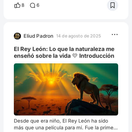
¡DISFRÚTALO! 👇 "Robot Salvaje" (2024) es
8
6
individualismo occidental o una celebración
la nueva cinta de DreamWorks. Adaptación
de las comunidades tradicionales? no lo
del libro homónimo de Peter Brown. Dirigida
puedo crer: ¿Es una película sobre el duelo
por Chris Sanders, con amplia experiencia
o sobre la venganza? destapare tu
trabajando para proyectos de Disney ("Lilo y
mentalidad: ¿Cuál es el pa
Stitch", "El Rey León",
Eliud Padron
14 de agosto de 2025
El Rey León: Lo que la naturaleza me
enseñó sobre la vida 💛 Introducción
Desde que era niño, El Rey León ha sido
más que una película para mí. Fue la primera