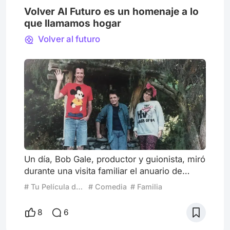
Volver Al Futuro es un homenaje a lo
que llamamos hogar
Volver al futuro
Un día, Bob Gale, productor y guionista, miró
durante una visita familiar el anuario de
secundaria de su padre y se imaginó cómo
# Tu Película de Confort
# Comedia
# Familia
habría sido conocerlo en su juventud.
«¿Habría sido su amigo?», se preguntó,
8
6
«¿se hubieran llevado bien?». Tiempo
después se le ocurrió la idea para una