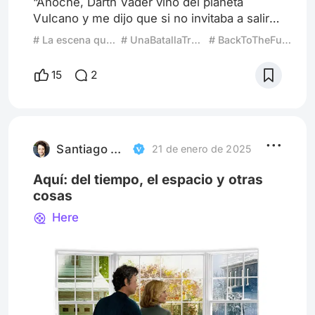
“Anoche, Darth Vader vino del planeta
Vulcano y me dijo que si no invitaba a salir a
Lorraine, me derretiría el cerebro.”
# La escena que define a un director
# UnaBatallaTrasOtra
# BackToTheFuture
¿Volvemos al futuro o al pasado? En el cine,
cuando hablamos de “futuro”, se nos vienen
15
2
a la mente muchas películas. Pero estoy
segura de que para muchísimos cinefilos y
amantes del séptimo arte, hay una que
destaca por encima del resto: la icónica
Back to the Future. Una pelíc
Santiago Buonasena
21 de enero de 2025
Aquí: del tiempo, el espacio y otras
cosas
Here