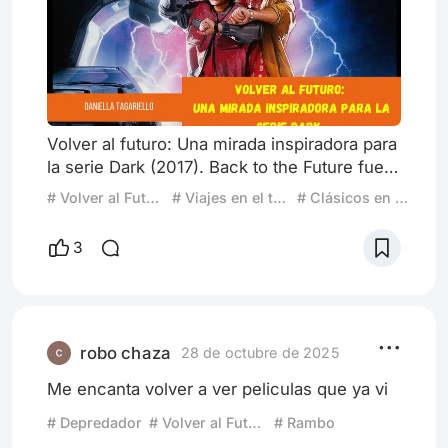
Volver al futuro: Una mirada inspiradora para
la serie Dark (2017). Back to the Future fue
estrenada en el año 1985, escrita y dirigida
# Volver al Futuro
# Viajes en el tiempo
# Clásicos en el cine
por Robert Zemeckis y Bob Gale en
colaboración; producida por Steven
3
Spielberg y protagonizada por Michael J.
Fox (Marty McFly) y Christopher Lloyd (Dr.
Emmett Brown). A esta altura creo que no
hay persona sobre la tierra que no haya
visto la saga de Volver al Fut
robo chaza
28 de octubre de 2025
Me encanta volver a ver peliculas que ya vi
# Depredador
# Volver al Futuro
# Rambo