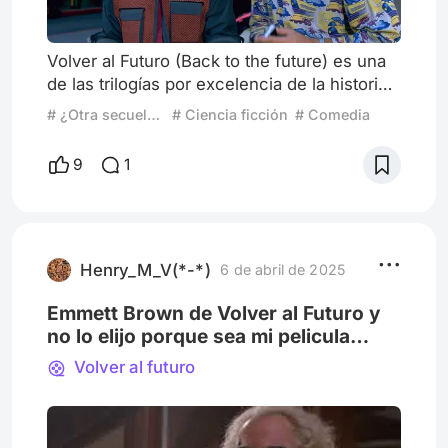
Volver al Futuro (Back to the future) es una
de las trilogías por excelencia de la historia
cinematográfica, son películas de ciencia
# ¿Otra secuela más?
# Ciencia ficción
# Comedia
ficción en tono de comedia dirigidas por
Robert Zemeckis con el apoyo y producción
9
1
ejecutiva de Steven Spielberg. Las tres
películas marcaron generaciones por su
iconografía, viajes en el tiempo,
predicciones del futuro, una excelente
banda sonora original de Alan S
Henry_M_V(*-*)
6 de abril de 2025
Emmett Brown de Volver al Futuro y
no lo elijo porque sea mi pelicula
favorita
Volver al futuro