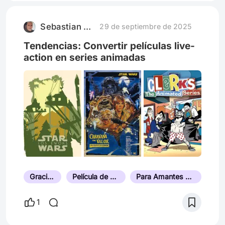
digamos que aveces pienso que naci en la
epoca equivocada. Primero que nada
Sebastian F. Esparza
29 de septiembre de 2025
pensemos que puedo hacer aqui, pensando
honestame
Tendencias: Convertir películas live-
action en series animadas
Graciosa
Película de Culto
Para Amantes del Cine de Culto y de Serie B
1