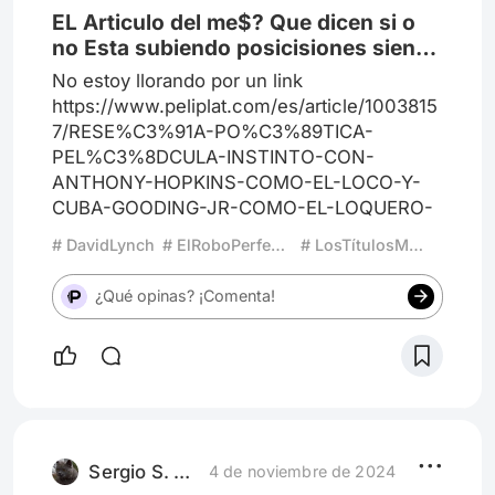
EL Articulo del me$? Que dicen si o
no Esta subiendo posicisiones sien
yo desconocido Leelo y compartelo
No estoy llorando por un link
https://www.peliplat.com/es/article/1003815
7/RESE%C3%91A-PO%C3%89TICA-
PEL%C3%8DCULA-INSTINTO-CON-
ANTHONY-HOPKINS-COMO-EL-LOCO-Y-
CUBA-GOODING-JR-COMO-EL-LOQUERO-
# DavidLynch
# ElRoboPerfecto
# LosTítulosMásEsperadosDel2025
¿Qué opinas? ¡Comenta!
Sergio S. Saldaña
4 de noviembre de 2024