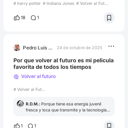
que, sin tener diálogos, logran quedarse en
# harry potter
# Indiana Jones
# Volver al Futuro
nuestra memoria para siempre? Desde un
simple anillo hasta un bat de béisbol mortal,
18
1
estos “protagonistas” silenciosos han
cambiado la historia del cine (y de paso
nuestras vidas cinéfilas). •*´¨`*•.¸¸.•*
´¨`*•.¸¸.•*´¨`*•.¸¸.•*´¨`*•.¸¸.• En el mundo del
cine, los personaje
Pedro Luis Prince Monroy
24 de octubre de 2025
Por que volver al futuro es mi pelicula
favorita de todos los tiempos
Volver al futuro
# Volver al Futuro
R.D.M.:
Porque tiene esa energía juvenil
fresca y loca que transmite y la tecnología
que aún no tenemos como la patineta sin
ruedas, según he leído en internet que
1
1
algunas cosas de volver al futuro ya la