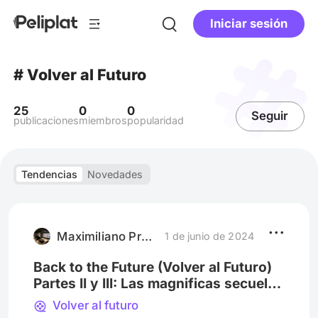
Iniciar sesión
# Volver al Futuro
25
0
0
Seguir
publicaciones
miembros
popularidad
Tendencias
Novedades
Maximiliano Procopio
1 de junio de 2024
Back to the Future (Volver al Futuro)
Partes II y III: Las magnificas secuelas
de un clasico inagotable
Volver al futuro