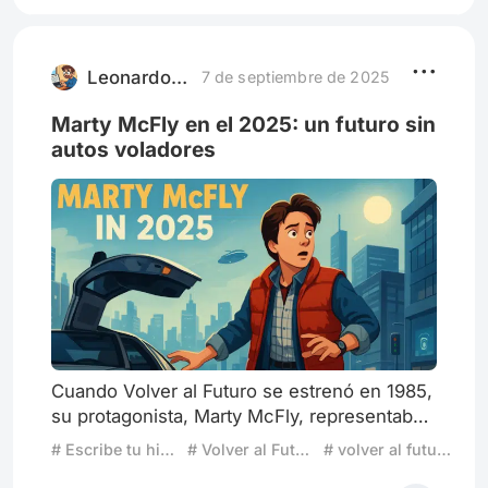
película, se la compartió a Robert Zemeckis
y juntos concibieron una de las mejores
obras de ciencia ficción de los oc
Leonardo J. Caro M.
7 de septiembre de 2025
Marty McFly en el 2025: un futuro sin
autos voladores
Cuando Volver al Futuro se estrenó en 1985,
su protagonista, Marty McFly, representaba
la rebeldía juvenil, el ingenio y la capacidad
# Escribe tu historia: Personajes antiguos en tiempos modernos
# Volver al Futuro
# volver al futuro II
de adaptarse a cualquier situación. A bordo