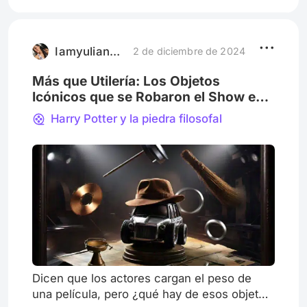
platónico me han mirado raro más de una
vez. Es que, en mi experiencia, Marty McFly
nunca ha estado entre los primeros puestos
de las listas de crushes f
Iamyulianaromero
2 de diciembre de 2024
Más que Utilería: Los Objetos
Icónicos que se Robaron el Show en
Nuestras Películas Favoritas
Harry Potter y la piedra filosofal
Dicen que los actores cargan el peso de
una película, pero ¿qué hay de esos objetos