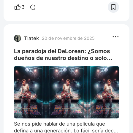
fascinante, la verdadera máquina de
3
anticipación era el cine. Entre todas las
profecías fílmicas, había una que se sentaba
en el asiento del conductor de un coche
deportivo modificado, lista para llevarnos a
la locura: Volver al F
Tlatek
20 de noviembre de 2025
La paradoja del DeLorean: ¿Somos
dueños de nuestro destino o solo
turistas en el tiempo?
Se nos pide hablar de una película que
defina a una generación. Lo fácil sería decir