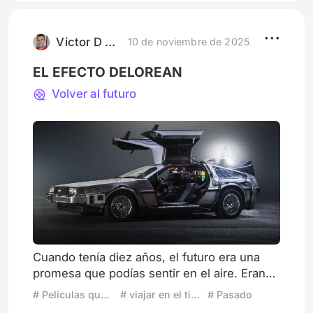
Victor D Soledad
10 de noviembre de 2025
EL EFECTO DELOREAN
Volver al futuro
Cuando tenía diez años, el futuro era una
promesa que podías sentir en el aire. Eran
los noventa, la resaca gloriosa de la década
# Películas que definen generaciones
# viajar en el tiempo
# Pasado
anterior, y aunque la tecnología ya era