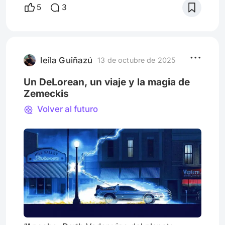
del DeLorean, Marty viajó a distintas épocas
5
3
y soñó con un 2015 lleno de autos
voladores, patinetas flotantes y tecnología
que parecía inalcanzable. Hoy, casi cuarenta
años después, podemos imaginar qué
pasaría si Marty at
leila Guiñazú
13 de octubre de 2025
Un DeLorean, un viaje y la magia de
Zemeckis
Volver al futuro