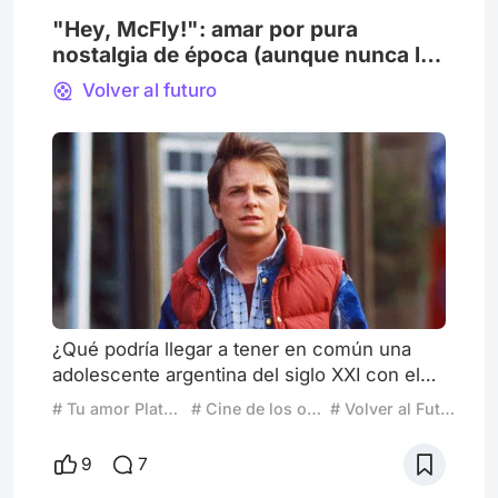
"Hey, McFly!": amar por pura
nostalgia de época (aunque nunca la
hayas vivido)
Volver al futuro
¿Qué podría llegar a tener en común una
adolescente argentina del siglo XXI con el
pibe ochentero y canchero de Back to the
# Tu amor Platónico del cine
# Cine de los ochenta
# Volver al Futuro
Future? A primera vista diría que nada, pero
eso nunca ha sido obstáculo para el amor,
9
7
¿verdad? Confieso que por este amor