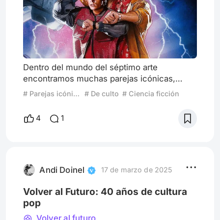
Dentro del mundo del séptimo arte
encontramos muchas parejas icónicas,
aquellas románticas, cómicas, distintas,
# Parejas icónicas
# De culto
# Ciencia ficción
trágicas y un sin fin más, pero solo unas
pocas han hecho historia. Entre ellas
4
1
destacan nuestros queridos viajeros del
tiempo de la trilogía de Volver al Futuro.
Marty McFly y el Doc Brown nos
presentaron la ciencia ficción y la comedia
de una manera única, por su química en la
Andi Doinel
17 de marzo de 2025
pantalla
Volver al Futuro: 40 años de cultura
pop
Volver al futuro