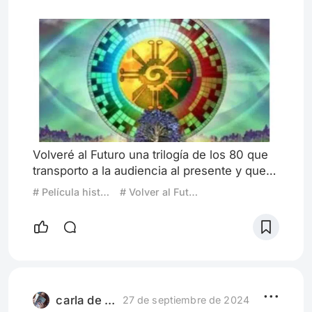
Volveré al Futuro una trilogía de los 80 que
transporto a la audiencia al presente y que
muchos logramos recordar algunas fechas y
# Película histórica
# Volver al Futuro
acontecimientos similares vaticinado en esa
película, como lo era las pantallas en los
centros comerciales las videos llamadas, y
todo se sobre entiente que es a través de
una inteligencia artificial que ocurren estos
hecos.del futiro.eb.la última saga aunque
aún no he
carla de palabras
27 de septiembre de 2024