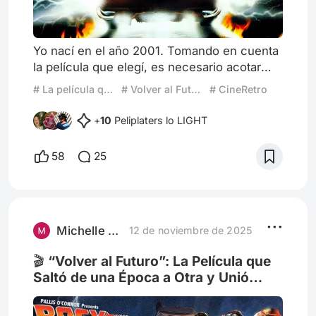
Yo nací en el año 2001. Tomando en cuenta
la película que elegí, es necesario acotar
este dato ya que será importante más
# La película que me lleva a la infancia
# Volver al Futuro
# CineRetro
adelante. Uno podría pensar que crecí
influenciado por el cine y la televisión de
+
10
Peliplaters lo LIGHT
esos años y tendrían razón, al menos en
parte. Este artículo fácilmente pudo tratarse
58
25
del Spiderman de Sam Raimi o Shrek, que
son popularmente recordados como
referentes indiscutibles de los años
Michelle Mena
12 de noviembre de 2025
🎬 “Volver al Futuro”: La Película que
Saltó de una Época a Otra y Unió
Generaciones