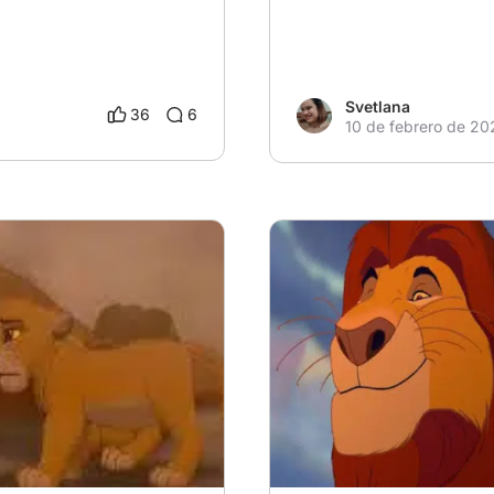
Svetlana
36
6
10 de febrero de 20
Moría…
# Disney
# Qué Hubiese Pasado Si e
# El Rey León