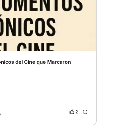
ine
# casablanca
# StarWars
nicos del Cine que Marcaron
2
5