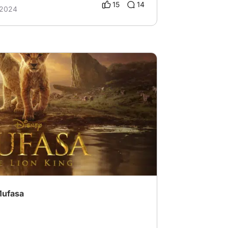
15
14
 2024
ufasa