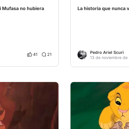
i Mufasa no hubiera
La historia que nunca
Pedro Ariel Scuri
41
21
13 de noviembre de
Moría…
# El Rey León
# El Rey León