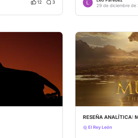
12
3
29 de diciembre de
 Rey León
# Mufasa
# Scar
# Taka
RESEÑA ANALÍTICA: M
El Rey León