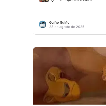
Guiño Guiño
28 de agosto de 2025
# Qué Hubiese Pasado Si el Personaje No 
# El Rey León