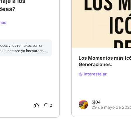
aje a los
ideas?
# Momentos icónicos del c
mas
boots y los remakes son un
de un nombre ya instaurado.
 y hasta han superado a los
Los Momentos más Icó
los pero creo que las
Generaciones.
 que permiten generar nuevas
t o remakes presentan una nueva
Interestelar
enaje que una simple copia de
los efectos especiales.
Sj04
2
29 de mayo de 202