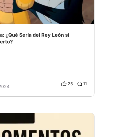
da: ¿Qué Sería del Rey León si
erto?
25
11
 2024