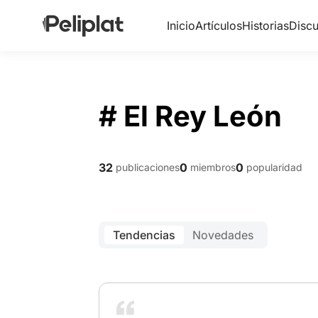
Inicio
Artículos
Historias
Discu
# El Rey León
32
0
0
publicaciones
miembros
popularidad
Tendencias
Novedades