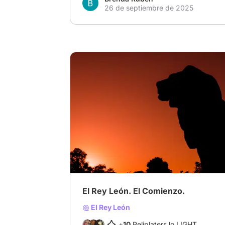
26 de septiembre de 2025
# Escribe tu historia: tu propio reboot
# El
El Rey León. El Comienzo.
El Rey León
+
10
Peliplaters lo LIGHT