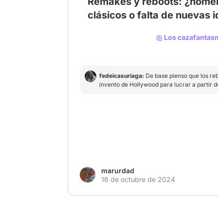
Remakes y reboots: ¿homen
clásicos o falta de nuevas 
# remakes
# reboots
# ghostbusters
Los cazafantas
fedeicasuriaga:
De base pienso que los re
invento de Hollywood para lucrar a partir 
Sin embargo, si hay muchos que son buenos
originales. Como todo, hay buenos y hay ma
películas generan estos mundos complejos
historias a partir de ellos. Si estos reboo
visión sobre el asunto, es mejor como hom
lo original donde solo cambia la calidad de 
marurdad
16 de octubre de 2024