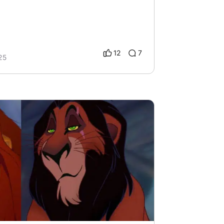
12
7
25
l Personaje No Moría…
# desafío cinéfilo