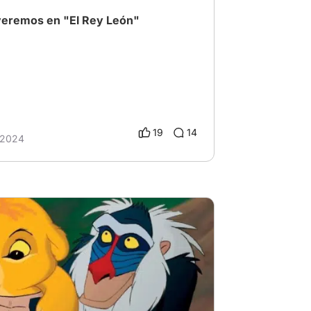
 veremos en "El Rey León"
19
14
 2024