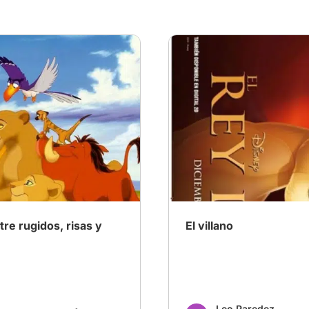
El Rey León
# Infancia
# ¿Cómo sería la historia de
# El Rey León
re rugidos, risas y
El villano
Leo Paredez