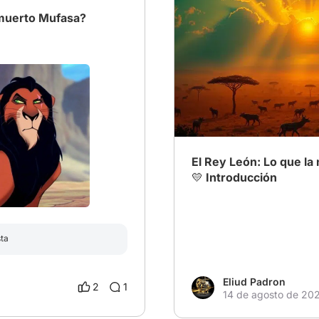
 muerto Mufasa?
# El Rey León
# Cine emoc
El Rey León: Lo que la
💛 Introducción
sta
Eliud Padron
2
1
14 de agosto de 20