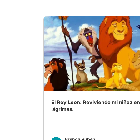
# La película que me lleva a la infancia
# 
El Rey Leon: Reviviendo mi niñez ent
lágrimas.
Brenda Rubén