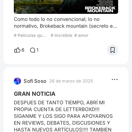
Como todo lo no convencional; lo no
normativo, Brokeback mountain (secreto en
la montaña) resulta incómoda de ver para
# Películas que definen generaciones
# Increíble
# amor
quienes creen que el mundo solo funciona
bajo lo arbitrario e impositivo. Una película
6
1
lenta, llena de primeros planos y planos
generales, resulta exacerbadamente
profunda y explosiva: a inicios de los 2000,
Ang Lee se atreve a mostrar a dos hombres
teniendo sexo en una montaña fi
Sofi Soso
26 de marzo de 2025
GRAN NOTICIA
DESPUES DE TANTO TIEMPO, ABRÍ MI
PROPIA CUENTA DE LETTERBOXD!!!
SIGANME Y LOS SIGO PARA APOYARNOS
EN REVIEWS, DEBATES, DISCUSIONES Y
HASTA NUEVOS ARTÍCULOS!!!! TAMBIEN