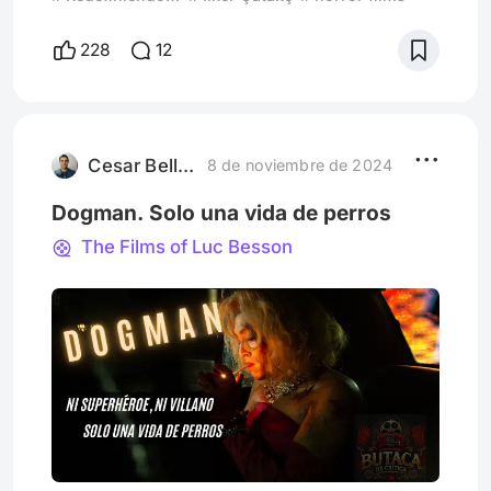
y realista exploración del mundo educativo.
La historia gira en torno a la joven profesora
228
12
Sra. Klee, quien comienza a trabajar en una
escuela secundaria en un barrio
complicado. Desde el inicio, se siente la
atmósfera tensa que rodea al centro
educativo, donde los pr
Cesar Bellatti
8 de noviembre de 2024
Dogman. Solo una vida de perros
The Films of Luc Besson