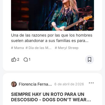
Una de las razones por las que los hombres
suelen abandonar a sus familias es para
perseguir sus sueños. Aunque también
# Mama
# Día de las Madres
# Meryl Streep
existe una ligera variación mucho más
aceptada entre las gentes, porque defiende
2
1
el clásico núcleo familiar. El hombre recibe
una oferta laboral imposible de rechazar (ya
sea porque el dinero prometido cambiará el
destino de su familia, o porque sus
principios morales lo obligan
Florencia Fernanda D
6 de abril de 2026
SIEMPRE HAY UN ROTO PARA UN
DESCOSIDO - DOGS DON'T WEAR