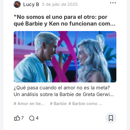
cafecito, un té, lo que quieras y
Lucy B
5 de julio de 2025
"No somos el uno para el otro: por
qué Barbie y Ken no funcionan como
pareja (y por qué está bien que así
sea)"
¿Qué pasa cuando el amor no es la meta?
Un análisis sobre la Barbie de Greta Gerwig.
Cuando pensamos en Barbie y Ken, lo que
# Amor en tiempos modernos
# Barbie
# Barbie como icono cultural
imaginamos —al menos en lo superficial—
es una pareja perfecta. Bellos, exitosos,
7
4
siempre sonrientes, con ropa combinada y
vidas plásticas sin fisuras. Pero Greta