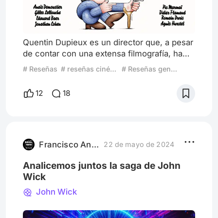
Quentin Dupieux es un director que, a pesar
de contar con una extensa filmografía, ha
pasado un poco desapercibido en los
# Reseñas
# reseñas cinéfilas
# Reseñas generales
últimos años. Su carrera comenzó en la
música electrónica bajo el nombre de Mr.
12
18
Oizo, y con el tiempo evolucionó hacia el
cine, donde ha desarrollado un estilo
inconfundible. Resulta intrigante que una
figura como él haya decidido hacer una
película sobre un artista tan egocént
Francisco Antequera
22 de mayo de 2024
Analicemos juntos la saga de John
Wick
John Wick