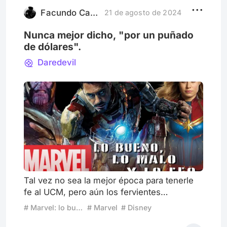
Facundo Catriel
21 de agosto de 2024
Nunca mejor dicho, "por un puñado
de dólares".
Daredevil
Tal vez no sea la mejor época para tenerle
fe al UCM, pero aún los fervientes
creyentes de la Fase 1 y 2 (y algún defensor
# Marvel: lo bueno, lo malo y lo feo
# Marvel
# Disney
de la 3) siguen esperando la segunda