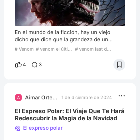
En el mundo de la ficción, hay un viejo
dicho que dice que la grandeza de un
personaje se define en su ocaso, en aquel
# Venom
# venom el último baile
# venom last dance
último acto donde, aun con todas las
circunstancias en su contra, el héroe logra
4
3
convertirse en un faro de esperanza que
deja un legado imborrable en la memoria de
aquellos que presenciaron tal hazaña. En
Venom: The Last Dance, Sony y Marvel
parecen querer cerrar el ciclo de uno d
Aimar Ortega
1 de diciembre de 2024
El Expreso Polar: El Viaje Que Te Hará
Redescubrir la Magia de la Navidad
El expreso polar