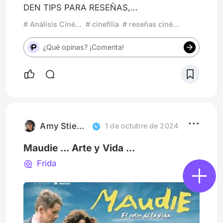
DEN TIPS PARA RESEÑAS,
PLANIFICACIONES DE REVIEWS, Y USO DE
# Análisis Cinéfilo
# cinefilia
# reseñas cinéfilas
LA APP. ¡ESTARÍA AGRADECIDA! 🎞📽
ShofisFilms’ profile on Letterboxd
¿Qué opinas? ¡Comenta!
https://boxd.it/e4kD3
Amy Stiegwardt
1 de octubre de 2024
Maudie ... Arte y Vida ...
Frida