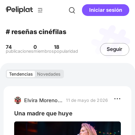
Iniciar sesión
# reseñas cinéfilas
74
0
18
Seguir
publicaciones
miembros
popularidad
Tendencias
Novedades
Elvira Moreno Rengifo
11 de mayo de 2026
Una madre que huye