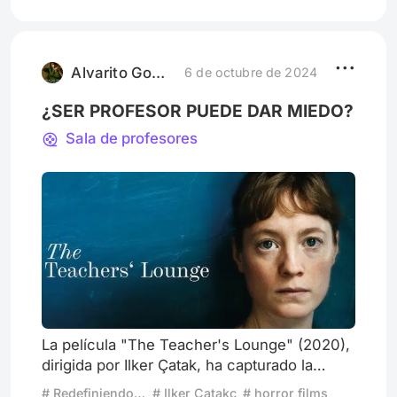
causando furor en los cines y
revolucionando la crítica de todo el mundo.
Dirigida por Nikhil Bhat conocido por
películas como Saluum(2009), la
Alvarito Gomez
6 de octubre de 2024
interesante Apu
¿SER PROFESOR PUEDE DAR MIEDO?
Sala de profesores
La película "The Teacher's Lounge" (2020),
dirigida por Ilker Çatak, ha capturado la
atención del público y la crítica por su audaz
# Redefiniendo el cine de terror
# Ilker Çatakç
# horror films