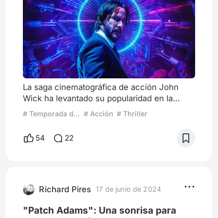
La saga cinematográfica de acción John
Wick ha levantado su popularidad en la
última década a punta de balas y golpes
# Temporada de acción
# Acción
# Thriller
brutales motivados por un sentimiento
profundo de venganza. ¿Pero es realmente
54
22
la gran obra maestra que la audiencia
general dice ser? Son cuatro películas
llenas de matices y contrastes que, si bien
es cierto que supo revitalizar a un actor casi
olvidado, está lejos de ser parte d
Richard Pires
17 de junio de 2024
"Patch Adams": Una sonrisa para