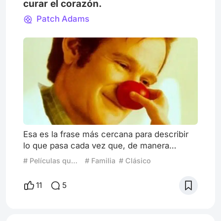
curar el corazón.
Patch Adams
Esa es la frase más cercana para describir
lo que pasa cada vez que, de manera
intencional o sorpresiva, me encuentro con
# Películas que volverías a ver
# Familia
# Clásico
la maravillosa oportunidad de disfrutar de
esta película. Y es que desde la primera vez
11
5
que la vi, me di cuenta de que no sería una
película más que ver, sino que esta se
convertiría en un excelente regalo que