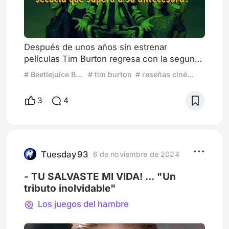
Después de unos años sin estrenar
películas Tim Burton regresa con la segunda
parte de la película del famoso demonio
# Beetlejuice Beetlejuice
# tim burton
# reseñas cinéfilas
Beetlejuice, ten cuidado de no repetir su
nombre tres veces sino lo invocarás y traerá
3
4
consigo el infierno mismo. Han pasado 36
años desde la última vez que habíamos visto
a los icónicos personajes de Winona Ryder,
Catherine O’hara y Michael Keaton pero
ahora están de vuelta y con
Tuesday93
6 de noviembre de 2024
- TU SALVASTE MI VIDA! ... "Un
tributo inolvidable"
Los juegos del hambre