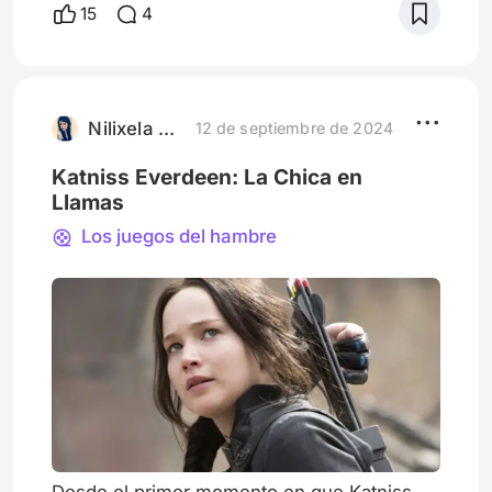
venida de las buenas historias en Marvel
15
4
Studios. ¿Llegará nuevamente el día donde
el spoiler era blasfemia? ¿volveremos a
buscar easter eggs en las pelis que incluyan
personajes ligados a los grandes eventos?
¿Veremos alguna otra vez una p
Nilixela hernandez
12 de septiembre de 2024
Katniss Everdeen: La Chica en
Llamas
Los juegos del hambre