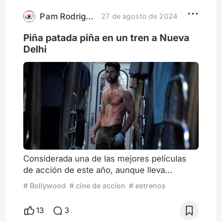
jamás me cansaría de abrir, con la misma
alegría y expectativa como
Pam Rodriguez
27 de agosto de 2024
Piña patada piña en un tren a Nueva
Delhi
Considerada una de las mejores películas
de acción de este año, aunque lleva
recorriendo con mucho éxito festivales
# Bollywood
# cine de accion
# estrenos
desde el año pasado(donde ganó el premio
del público de la sección nocturna de
13
3
Toronto), Kill (Kill-Masacre en el tren) está