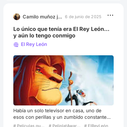
Camilo muñoz jaramillo
6 de junio de 2025
Lo único que tenía era El Rey León…
y aún lo tengo conmigo
El Rey León
Había un solo televisor en casa, uno de
esos con perillas y un zumbido constante
que acompañaba el silencio del cuarto. A
# Películas que entendí al crecer
# PeliplatAwards2025
# ElReyLeón