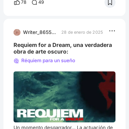
78
49
especialmente en Margaret Natalie Smith,
conocida principalmente como Madame
profesora Minerva McGonagall en la saga de
Harry Potter. La estricta pero bondadosa jefa
de Gryffindor en Hogwarts
Writer_8655245
28 de enero de 2025
Requiem for a Dream, una verdadera
obra de arte oscuro:
Réquiem para un sueño
Un momento desgarrador… La actuación de