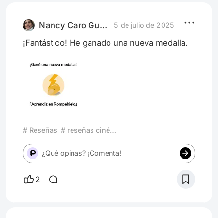
adelante" Fuertes declaraciones de quien se
encarga de dirigir y llevar adelante el
cónclave, que no solo ten
Nancy Caro Gutiérrez
5 de julio de 2025
¡Fantástico! He ganado una nueva medalla.
# Reseñas
# reseñas cinéfilas
¿Qué opinas? ¡Comenta!
2