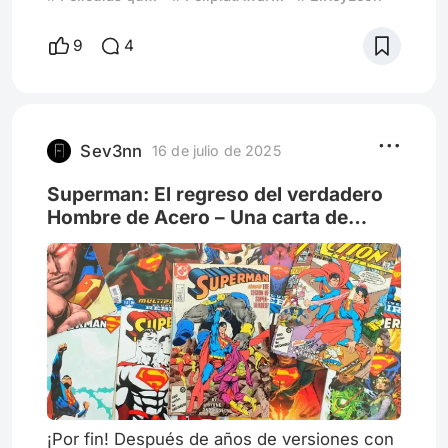
mis seis años, no existía Netflix, ni cable, ni
mucho menos variedad: solo un viejo
9
4
reproductor de VHS y una película repetida
hasta el cansancio. El Rey León era la única
opción. Y fue suficiente. La vi tantas veces
que podía decir los diálogos antes que los
personajes. Me sab
Sev3nn
16 de julio de 2025
Superman: El regreso del verdadero
Hombre de Acero – Una carta de
amor a los cómics
¡Por fin! Después de años de versiones con