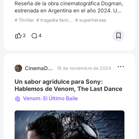
Reseña de la obra cinematográfica Dogman,
estrenada en Argentina en el año 2024. Una
película de 115 minutos. Se encuentra
# Thriller
# tragedia familiar
# superhéroes
disponible en la plataforma Amazon, dirigida
por Luc Besson, retornando al universo
3
4
cinematográfico. Siempre que vemos una
película en la que se añade el “Man”, al final
del nombre o seudónimo, se puede decir
que es una película de superhéroes o
villanos, como Iron Man, Ant-Ma
CinemaDave
18 de noviembre de 2024
Un sabor agridulce para Sony:
Hablemos de Venom, The Last Dance
Venom: El Último Baile