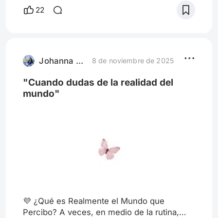
Que hay algo detrás, una estructura
22
invisible, una rutina que parece demasiado
perfecta para ser casual. The Matrix, dirigida
por las hermanas Wachowski en 1999, partió
justamente de esa sensación. No solo fue
una revolución del cine de acción y ci
Johanna Arellano
8 de noviembre de 2025
"Cuando dudas de la realidad del
mundo"
💜 ¿Qué es Realmente el Mundo que
Percibo? A veces, en medio de la rutina,