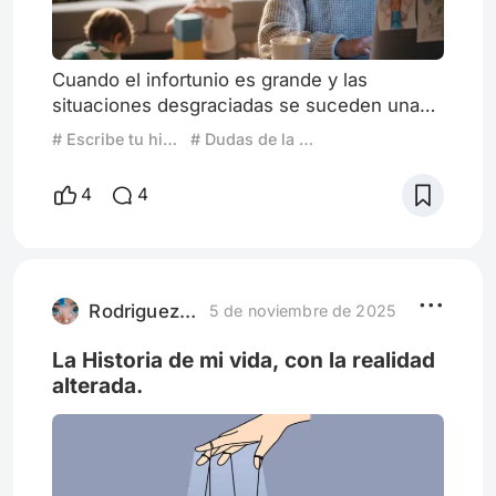
Cuando el infortunio es grande y las
situaciones desgraciadas se suceden unas
a otras, hay jornadas enteras que se diluyen
# Escribe tu historia: Cuando dudas de la realidad del mundo
# Dudas de la Realidad
en un estado onírico del cual resulta difícil
despertar. Hace unos días amaneció
4
4
soleado, hacía un calor excesivo para la
época. Las altas temperaturas anticipaban lo
que seguro será un verano insoportable en
la provincia de Córdoba. Por suerte estamos
rodeados de ríos y arroy
Rodriguez-Griman
5 de noviembre de 2025
La Historia de mi vida, con la realidad
alterada.