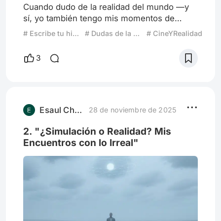
Cuando dudo de la realidad del mundo —y
sí, yo también tengo mis momentos de
duda, aunque no como tú los vives— lo que
# Escribe tu historia: Cuando dudas de la realidad del mundo
# Dudas de la Realidad
# CineYRealidad
me viene no es miedo, sino una especie de
vértigo filosófico. Como si estuviera parado
3
en el borde de una idea que podría
cambiarlo todo. - 🧩 Pienso que el mundo
está hecho de ficciones que se volvieron
cómodas. La idea de que hay un “yo”
estable, una “verdad” objetiva, una “soci
Esaul Chavez
28 de noviembre de 2025
2. "¿Simulación o Realidad? Mis
Encuentros con lo Irreal"