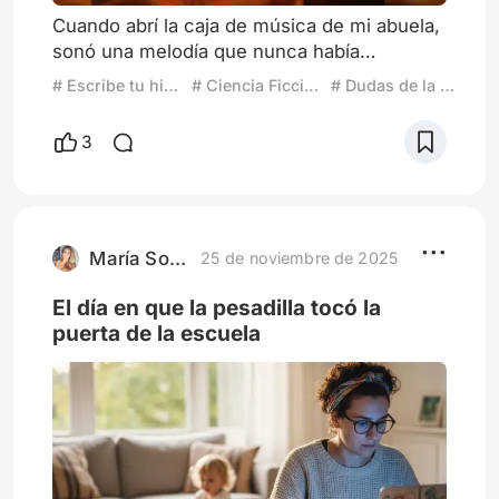
Cuando abrí la caja de música de mi abuela,
sonó una melodía que nunca había
escuchado antes. Por un momento me sentí
# Escribe tu historia: Cuando dudas de la realidad del mundo
# Ciencia Ficcion y Filosofia
# Dudas de la Realidad
confundida, pensé que había abierto otra
caja, quizás alguna otra por error, pero
3
¿cómo podía haber otra más? ¿Acaso mi
mente estaba jugando conmigo otra vez?
Escudriñé la caja detalladamente. Era la
misma delicada caja de música, tallada en
caoba, con sus vetas suaves y cálidas, e
María Soledad Castro González
25 de noviembre de 2025
El día en que la pesadilla tocó la
puerta de la escuela