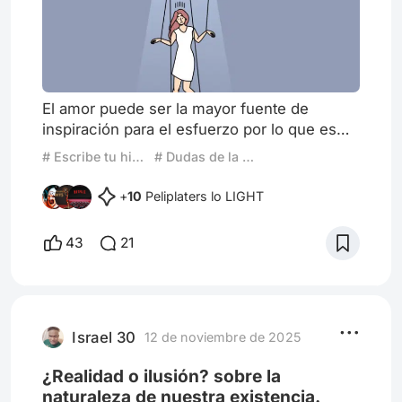
El amor puede ser la mayor fuente de
inspiración para el esfuerzo por lo que es
amado, y también puede ser la obsesión
# Escribe tu historia: Cuando dudas de la realidad del mundo
# Dudas de la Realidad
que destruye lo construido. Les cuento mi
vivencia con mi esposo, donde estuve en
+
10
Peliplaters lo LIGHT
una burbuja donde creí ser amada y en
consecuencia estuve y me mantuve con mi
43
21
pareja sin importar los problemas, ya que
todo sería mejor por amor... o eso creía. Por
respeto a su persona, he decido c
Israel 30
12 de noviembre de 2025
¿Realidad o ilusión? sobre la
naturaleza de nuestra existencia.