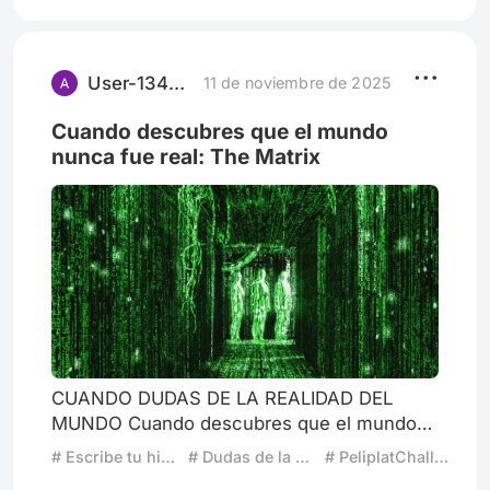
User-1344127640
11 de noviembre de 2025
Cuando descubres que el mundo
nunca fue real: The Matrix
CUANDO DUDAS DE LA REALIDAD DEL
MUNDO Cuando descubres que el mundo
nunca fue real: The Matrix ¿Alguna vez has
# Escribe tu historia: Cuando dudas de la realidad del mundo
# Dudas de la Realidad
# PeliplatChallenge
sentido que el mundo no encaja del todo?