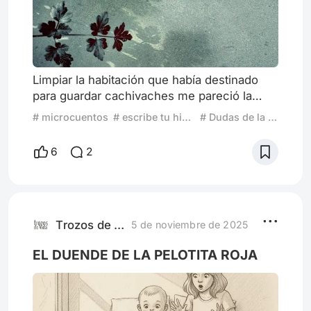
Limpiar la habitación que había destinado
para guardar cachivaches me pareció la
cosa más natural del mundo. Ganar algo de
# microcuentos
# escribe tu historia
# Dudas de la Realidad
espacio y poner orden siempre viene bien.
A mis amigos les pareció algo normal
6
2
después de que Mónica y yo nos
separamos. Por meses fingí que su partida
no me había afectado. Limpiaba y ponía las
cosas en su sitio, cualquier cosa que se
saliera de los carriles que había dispues
Trozos de Vida
5 de noviembre de 2025
EL DUENDE DE LA PELOTITA ROJA