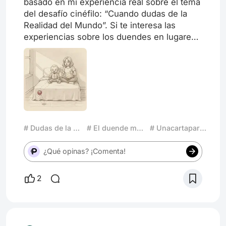
basado en mi experiencia real sobre el tema
del desafío cinéfilo: “Cuando dudas de la
Realidad del Mundo”. Si te interesa las
experiencias sobre los duendes en lugares
cotidianos, te invito a que leas mi artículo y
espero tus comentarios, lleva por título: EL
DUENDE DE LA PELOTITA ROJA.
# Dudas de la Realidad
# El duende maldito
# Unacartaparaelcine
¿Qué opinas? ¡Comenta!
2