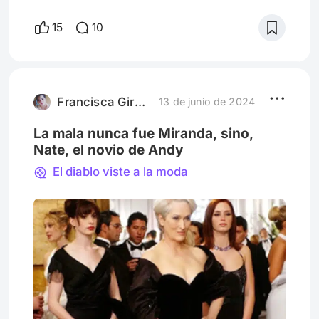
Priestly sino el novio de Andy, Nate. En este
ensayo, postulo que en este relato no hay
15
10
villano, y propongo pensar a la idea social
de éxito como el verdadero antagonista.
(ᴘᴜʙʟɪᴄᴀᴅᴏ ᴏʀɪɢɪɴᴀʟᴍᴇɴᴛᴇ ᴇɴ Nᴀᴅɪᴇ ᴇs Cᴏᴏʟ, ᴇʟ
26/5/21) El año pasado me crucé con un
post que decía algo
Francisca Giroz Silva
13 de junio de 2024
La mala nunca fue Miranda, sino,
Nate, el novio de Andy
El diablo viste a la moda