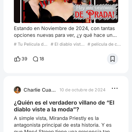
Estando en Noviembre de 2024, con tantas
opciones nuevas para ver, ¿y qué hace una
persona que adora y le gusta revivir
# Tu Película de Confort
# El diablo viste a la moda
# película de confort
sensaciones? Se prende la sección de
canales de cable, buscando otro tipos de
39
18
sugerencias, hasta que vuelva a Star -antes
conocido como Fox-, y ve que está
empezando nada más y nada menos que El
Diablo Viste a la Moda, o como lo tradujeron
en España, El Diablo viste de Prada. Es
Charlie Cuadro por Cuadro
10 de octubre de 2024
¿Quién es el verdadero villano de “El
diablo viste a la moda”?
A simple vista, Miranda Priestly es la
antagonista principal de esta historia. Y es
que Meryl Streep tiene una presencia tan