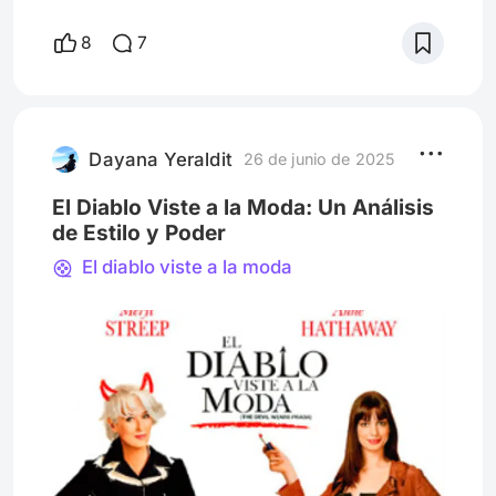
Channel. Con una -Siempre joven- Anne
Hathaway que ya venía pisando fuerte y
8
7
Meryl Streep en una de sus mejores y más
recordadas interpretaciones (Creo que mi
primer registro real de ella de hecho fue
este). Así es como “The Devil wears Prada”
(David Frankel) o como se la cono
Dayana Yeraldit
26 de junio de 2025
El Diablo Viste a la Moda: Un Análisis
de Estilo y Poder
El diablo viste a la moda