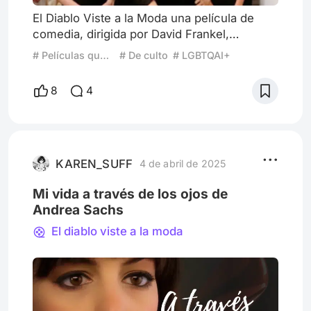
El Diablo Viste a la Moda una película de
comedia, dirigida por David Frankel,
protagonizada por Meryl Streep y Anne
# Películas que volverías a ver
# De culto
# LGBTQAI+
Hathaway, lanzada en el año 2006. La trama
gira en torno a la vida de una joven
8
4
periodista recién graduada que consigue un
trabajo como asistente de una poderosa
editora de una revista de moda, quien
resulta ser extremadamente exigente. Meryl
Streep interpreta a Miranda Priestly, es
KAREN_SUFF
4 de abril de 2025
Mi vida a través de los ojos de
Andrea Sachs
El diablo viste a la moda