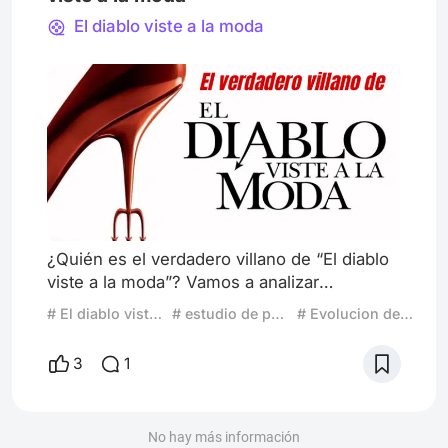
El diablo viste a la moda
¿Quién es el verdadero villano de “El diablo
viste a la moda”? Vamos a analizar
brevemente quién fue el verdadero villano
# El diablo viste a la moda
# estudio de personaje
# Evolucion de personajes femeninos
de esta historia. A simple vista, Miranda
Priestly es la antagonista principal de la
3
1
película. Y es que Meryl Streep tiene una
presencia tan fuerte que casi se roba cada
escena junto a Anne Hathaway, la verdadera
No hay más información
protagonista. Claro que cada tanto vuelve a