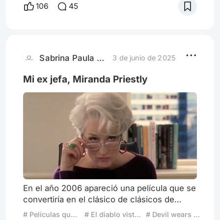
espectador. El final feliz no es más que el
106
45
alivio emocional que se le regala a quien ha
sufrido mientras la trama avanzaba en
estado de conflicto. El producto audiovisual
de Hollywood conoce muy bien la fórmula.
La segunda aclaración
Sabrina Paula De Vincenzo
3 de junio de 2025
Mi ex jefa, Miranda Priestly
En el año 2006 apareció una película que se
convertiría en el clásico de clásicos de
domingos por la tarde y noches de Fox
# Películas que entendí al crecer
# El diablo viste a la moda
# Devil wears Prada