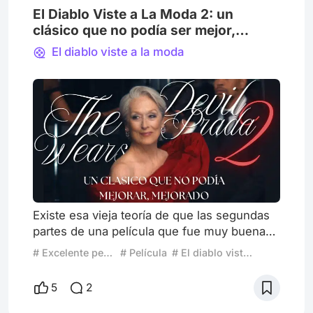
El Diablo Viste a La Moda 2: un
clásico que no podía ser mejor,
mejorado.
El diablo viste a la moda
Existe esa vieja teoría de que las segundas
partes de una película que fue muy buena
siempre es mala. Como si fuese una ley del
# Excelente películas las mejores
# Película
# El diablo viste a la moda
mundo del cine. Creo que ésto se debe a
que normalmente tienden a ser repetitivas,
5
2
apelar a la nostalgia o simplemente terminar
siendo innecesarias comparadas a su