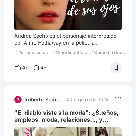
Andrea Sachs es el personaje interpretado
por Anne Hathaway en la película
estadounidense “El Diablo viste a la moda”
# Personajes que me representan
# WhorksopPeliplat
# Comedia dramática
estrenada en 2006. Muestra la historia de
una chica común que acaba de graduarse,
47
46
busca empleo como periodista, pero
termina trabajando como asistente en una
gran revista de modas llamada Runway. Al
igual que Andrea muchos de nosotros por
distintas razones, alguna vez no trabajamos
Roberto Suárez-Archundia
20 de junio de 2025
"El diablo viste a la moda": ¿Sueños,
empleos, moda, relaciones..., y
realidad?