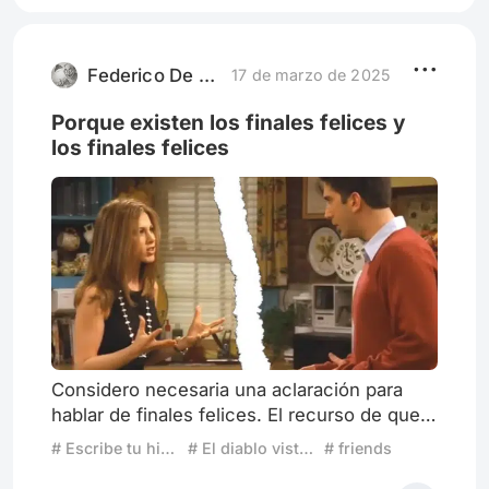
producto original. Lo cierto es que todo ésto
se vé completamente refutado en la secuela
de The Devil Wears
Federico De Gennaro
17 de marzo de 2025
Porque existen los finales felices y
los finales felices
Considero necesaria una aclaración para
hablar de finales felices. El recurso de que
todo desequilibrio vuelva a un estado
# Escribe tu historia: ¿Qué viene después del final feliz?
# El diablo viste a la moda
# friends
original o esperado funciona sólo para el