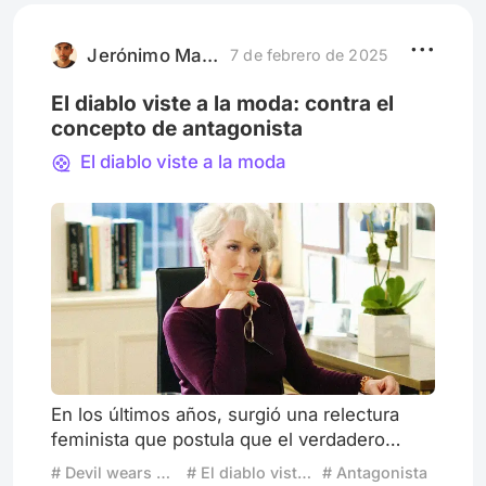
Jerónimo Maina
7 de febrero de 2025
El diablo viste a la moda: contra el
concepto de antagonista
El diablo viste a la moda
En los últimos años, surgió una relectura
feminista que postula que el verdadero
villano en Devil wears Prada no es Miranda
# Devil wears Prada
# El diablo viste a la moda
# Antagonista