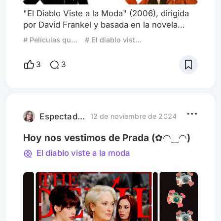
"El Diablo Viste a la Moda" (2006), dirigida
por David Frankel y basada en la novela
homónima de Lauren Weisberger, es más
# Películas que entendí al crecer
# El diablo viste a la moda
que una simple comedia dramática sobre el
mundo de la moda. La película ofrece una
3
3
mirada profunda a la dinámica del poder, la
ambición y la identidad personal en un
entorno donde la superficialidad parece
reinar. Con actuaciones memorables,
especialmente de Meryl Streep como
Espectadora759
12 de noviembre de 2024
Hoy nos vestimos de Prada (✿◠‿◠)
El diablo viste a la moda