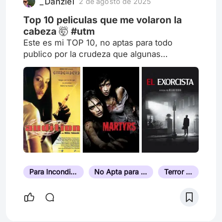
_Danziel
2 de agosto de 2025
que están hechas las personas, en el
romance lo que
Top 10 peliculas que me volaron la
cabeza 🤯 #utm
Este es mi TOP 10, no aptas para todo
publico por la crudeza que algunas
manejan. Algunas prohibidas, algunas difícil
de encontrar, pero si se tratan de volarte la
cabeza, cumplen la función
Para Incondicionales del Terror
No Apta para Personas Sensibles
Terror Psicológico