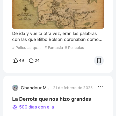
De ida y vuelta otra vez, eran las palabras
con las que Bilbo Bolson coronaban como
titulo de su libro, el cual, se encargaba de
# Películas que Resaltan Lugares
# Fantasía
# Películas
narrarnos sus aventuras con Thorin y la
compañía de enanos que lo llevaron desde
49
24
su hogar en Hobbiton, en La Comarca, hasta
las cámaras repletas de tesoros de Erebor,
el ultimo reino de los enanos, ahora
ocupado por el dragón Smaug. Mapa de la
Tierra-media Estas mismas p
Ghandour Mejia
21 de febrero de 2025
La Derrota que nos hizo grandes
500 días con ella