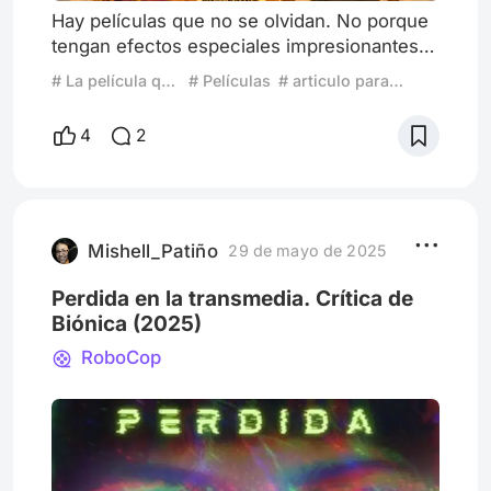
Hay películas que no se olvidan. No porque
tengan efectos especiales impresionantes
ni porque sean un éxito de taquilla, sino
# La película que ví en el momento adecuado
# Películas
# articulo para el desafio
porque llegan en el instante justo y te
atraviesan de una manera que no
4
2
esperabas. Siete almas fue eso para mí.
Cuando pensé en qué escribir para el
desafío de Peliplat, me vinieron a la mente
varias películas que me marcaron. En busca
de la felicidad siempre está entre mis
Mishell_Patiño
29 de mayo de 2025
Perdida en la transmedia. Crítica de
Biónica (2025)
RoboCop