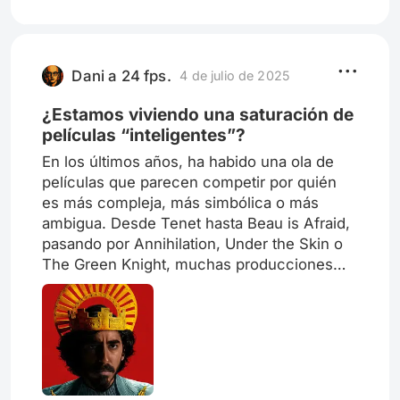
basadas en caricaturas qué me han
profundidad en sus live action lo que nos
gustado. O bien que se han apegado a la
hace sentir ese vacío.
trama de la caricatura y se sienten como un
episodio más. Quizás alguna me convence
Dani a 24 fps.
4 de julio de 2025
formar parte de la caricatura como un
episodio especial o un capítulo adicional.
¿Estamos viviendo una saturación de
Pero en su mayoría son muy distantes y
películas “inteligentes”?
apartadas de las caricaturas. Que piensas.
En los últimos años, ha habido una ola de
películas que parecen competir por quién
es más compleja, más simbólica o más
ambigua. Desde Tenet hasta Beau is Afraid,
pasando por Annihilation, Under the Skin o
The Green Knight, muchas producciones
apuestan por lo abstracto, lo denso y lo
“explicado en YouTube después”. ¿Crees
que esto enriquece el cine, o lo aleja del
público? ¿Está bien no entender una
película al verla por primera vez? ¿Qué
película “rara” te hizo decir: “ok, no entendí