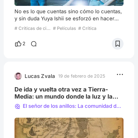
No es lo que cuentas sino cómo lo cuentas,
y sin duda Yuya Ishii se esforzó en hacer
destacar su película para darnos una original
# Críticas de cine
# Películas
# Crítica
y divertida historia de amor en un medio y
época plagados de comedias románticas de
2
fábrica. La historia se centra en dos
personajes clave. Un joven al que le falta la
visión de un ojo y una chica que tiene dos
empleos para ayudar a su familia que vive
en el campo. Amb
Lucas Zvala
19 de febrero de 2025
De ida y vuelta otra vez a Tierra-
Media: un mundo donde la luz y la
oscuridad yacen en guerra
El señor de los anillos: La comunidad del anillo