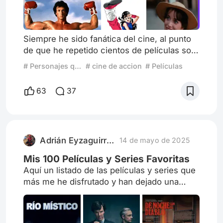
nos traigan propuestas atractivas,
bienvenidas sean.
Siempre he sido fanática del cine, al punto
de que he repetido cientos de películas solo
para analizarlas cuadro por cuadro y
# Personajes que me representan
# cine de accion
# Películas
encontrar errores, easter eggs, analizar más
a fondo etc, y es muy facil que llegue a
63
37
identificarme con algún personaje de alguna
producción cinematográfica como lo es el
cine, de niña siempre le decía a mi hermana
cuando veía a un personaje femenino fuerte
Adrián Eyzaguirre Sagastegui
14 de mayo de 2025
en las películas
Mis 100 Películas y Series Favoritas
Aquí un listado de las películas y series que
más me he disfrutado y han dejado una
marca en mi