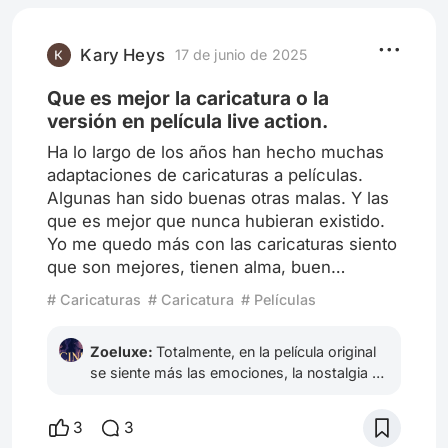
Kary Heys
17 de junio de 2025
Que es mejor la caricatura o la
versión en película live action.
Ha lo largo de los años han hecho muchas
adaptaciones de caricaturas a películas.
Algunas han sido buenas otras malas. Y las
que es mejor que nunca hubieran existido.
Yo me quedo más con las caricaturas siento
que son mejores, tienen alma, buen
argumento y muchos colores. Las películas
# Caricaturas
# Caricatura
# Películas
las siento carentes de sentido, sin alma y
con muchas escenas que no tienen nada
Zoeluxe:
Totalmente, en la película original
que ver con la caricatura en que se basan.
se siente más las emociones, la nostalgia es
Pienso que únicamente las hicieron para no
más fuerte y también es cierto que las
perder los derechos de autor sobre las
empresas últimamente no están recreando
mismas. Son realmente pocas las películas
3
3
esto: los sentimientos, la esencia, la