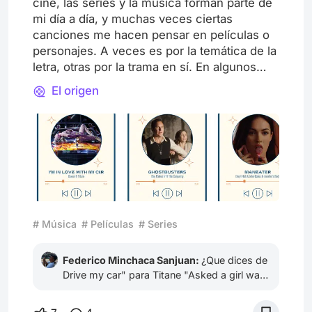
cine, las series y la música forman parte de
mi día a día, y muchas veces ciertas
canciones me hacen pensar en películas o
personajes. A veces es por la temática de la
letra, otras por la trama en sí. En algunos
casos parece que una canción fue escrita
El origen
para un personaje en particular y, en otros,
que el personaje nació a partir de una línea
de esa canción. Me parece que puede
terminar siendo un juego divertido y hasta
ahora se me ocurrieron estas conexiones:
¿Cuáles conectarían ustedes?
# Música
# Películas
# Series
Federico Minchaca Sanjuan:
¿Que dices de
Drive my car" para Titane "Asked a girl want
she want to be, She said baby Can't you
see?........Baby you can drive my car