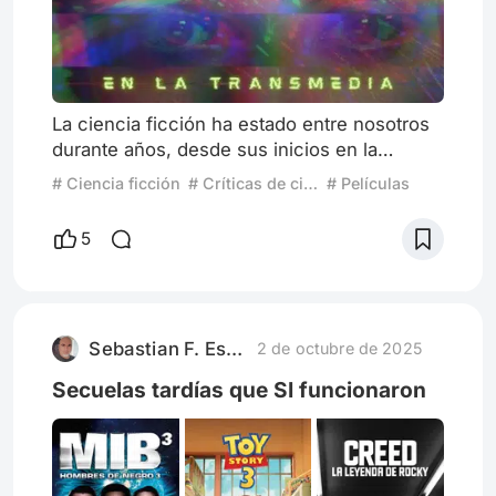
La ciencia ficción ha estado entre nosotros
durante años, desde sus inicios en la
literatura, ha ido permeando en otras formas
# Ciencia ficción
# Críticas de cine
# Películas
artísticas como el cine. Normalmente
implica un anhelo preventivo, un constante
5
“¿y si…?” con tendencias pesimistas sobre
nuestro futuro para invitarnos a reflexionar.
Poco a poco el género ha ido ganando favor
entre el público general y como en todo arte
Sebastian F. Esparza
2 de octubre de 2025
que sirve como re
Secuelas tardías que SI funcionaron