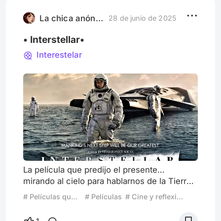
La chica anónima
28 de junio de 2025
• Interstellar•
Interestelar
La película que predijo el presente…
mirando al cielo para hablarnos de la Tierra
Cuando vi Interstellar por primera vez,
# Películas que predijeron el futuro
# Películas
# Cine y reflexion
pensé que era una película sobre el
espacio. Sobre agujeros negros, misiones