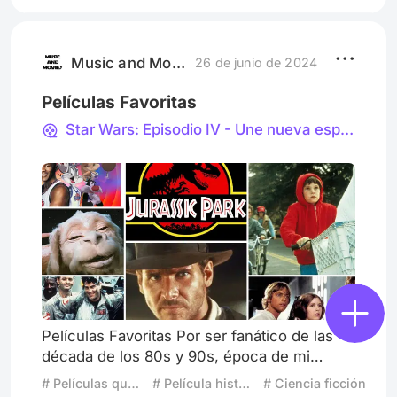
muy diferente al que conocemos, este
Joker no se comporta como un villano sino
como un antihéroe porque el quiere
venganza contra aquellos que lo lastima
Music and Movies
26 de junio de 2024
Películas Favoritas
Star Wars: Episodio IV - Une nueva esperanza
Películas Favoritas Por ser fanático de las
década de los 80s y 90s, época de mi
niñez, y con una evaluación imparcial, se
# Películas que volverías a ver
# Película histórica
# Ciencia ficción