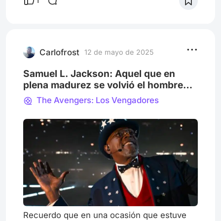
1
secretas y futuros imposibles. Pero hoy, al
volverla a ver con otros ojos, entendí algo
que antes no podía: no era ciencia ficción…
era advertencia. Era futuro, pero disfrazado
de metáfora. Era el refl
Carlofrost
12 de mayo de 2025
Samuel L. Jackson: Aquel que en
plena madurez se volvió el hombre
más taquillero del cine
The Avengers: Los Vengadores
Recuerdo que en una ocasión que estuve