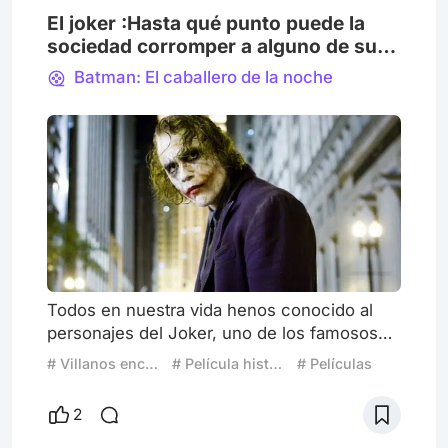
El joker :Hasta qué punto puede la
sociedad corromper a alguno de sus
ejemplares integrantes? O quizá no
Batman: El caballero de la noche
tan ejemplares.
Todos en nuestra vida henos conocido al
personajes del Joker, uno de los famosos
villanos del universo DC y archi-enemigo de
# Villanos encantadores
# Película histórica
# Películas
Batman; siempre escuchando su risa
malévola en todas las versiones que se nos
2
ocurra. Pero, esta versión del personaje es