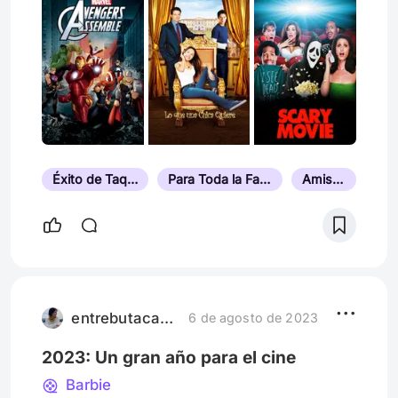
Éxito de Taquilla
Para Toda la Familia
Amistad
entrebutacasyplataformas
6 de agosto de 2023
2023: Un gran año para el cine
Barbie