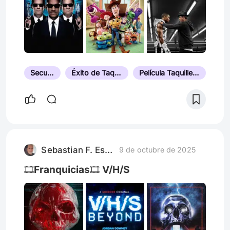
Secuela
Éxito de Taquilla
Película Taquillera de Su Año
Sebastian F. Esparza
9 de octubre de 2025
🎞️Franquicias🎞️ V/H/S