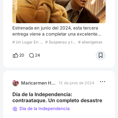
Estrenada en junio del 2024, esta tercera
entrega viene a completar una excelente
trilogía del género de terror-suspenso del
# Un Lugar En Silencio Día Uno
# Suspenso y terror
# alienígenas
director Michael Sarnoski. Una historia que
escapa de sus etiquetas genéricas,
20
24
teniendo por antagonista a monstruos
alienígenas en un mundo postapocalíptico,
ya que el protagonista principal de esta
historia es la supervivencia y el sentido que
le damos a la vida. Dos elemen
Maricarmen Herrejón
12 de junio de 2024
Día de la Independencia:
contraataque. Un completo desastre
Día de la Independencia