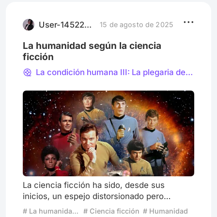
allá a finales de los 70´s. Luego de “Alien
Resurrection” (Jean-Pierre Jeunet, 1997)
que incluía la última aparición de Sigou
User-1452274159
15 de agosto de 2025
La humanidad según la ciencia
ficción
La condición humana III: La plegaria del soldado
La ciencia ficción ha sido, desde sus
inicios, un espejo distorsionado pero
revelador de la humanidad. A través de
# La humanidad según la ciencia ficción
# Ciencia ficción
# Humanidad