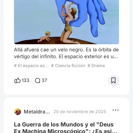
Allá afuera cae un velo negro. Es la órbita de
vértigo del infinito. El espacio exterior es un
lugar insondable, gigantesco y abismal. A
# El espacio exterior según el cine
# Ciencia ficción
# Drama
una distancia de 46 mil millones de años luz
con la Tierra como centro, se encuentra el
133
37
límite del universo observable: el límite
conocido del universo. No existe ningún
instrumento de medición que pueda captar
alguna señal de ese punto, porque como
opacados por
Metaldraco
20 de noviembre de 2025
La Guerra de los Mundos y el "Deus
Ex Machina Microscópico": ¿Es asi