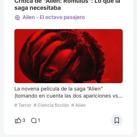
Crítica de “Alien: Romulus”: Lo que la
saga necesitaba
Alien - El octavo pasajero
La novena película de la saga “Alíen”
(tomando en cuenta las dos apariciones vs
Depredador) y la quinta de Fede Álvarez
# Terror
# Ciencia ficción
# Alien
(director uruguayo de 46 años) vuelve a los
orígenes que colocó a este xenomorfo
3
1
como uno de los monstruos más
reconocidos del terror y la ciencia ficción