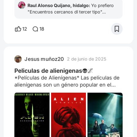
Raul Alonso Quijano, hidalgo:
Yo prefiero
"Encuentros cercanos dl tercer tipo"...
12
18
Jesus muñoz20
2 de junio de 2025
Peliculas de alienigenas👽🌌
*Películas de Alienígenas* Las películas de
alienígenas son un género popular en el
cine que explora la idea de vida
extraterrestre y su impacto en la humanidad.