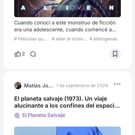
Cuando conocí a este monstruo de ficción
era una adolescente, cuando comencé a
interesarme a las películas de terror…
# Películas que definen generaciones
# alien el octavo pasajero
# alienígenas
Bueno, la primera referencia es en la
película de Shrek 2, en esa escena cuando
2
el Gato con Botas sale del estómago de
Shrek. Yo no entendía nada, pero
igualmente me daba risa. En ese entonces
era muy pequeña como para comprender
esa referencia hacia una película que habla
Matías Joel González
1 de septiembre de 2024
sobre un
El planeta salvaje (1973). Un viaje
alucinante a los confines del espacio
exterior
El Planeta Salvaje