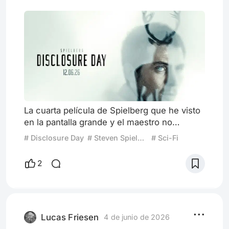
La cuarta película de Spielberg que he visto
en la pantalla grande y el maestro no
decepciona… Al margen de que su apartado
# Disclosure Day
# Steven Spielberg
# Sci-Fi
audiovisual (Para mi grata sorpresa) es
excelente, resaltando más que nada la labor
2
de John Williams con una banda sonora
muy sutil pero propia de su estilo, junto a
excelentes actuaciones de Josh O'Connor
(Daniel) y Emily Blunt (Margaret), es una
historia de ciencia ficción
Lucas Friesen
4 de junio de 2026