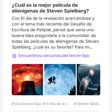
¿Cuál es la mejor película de
alienígenas de Steven Spielberg?
Con El día de la revelación acercándose y
con el tema más reciente del Desafío de
Escritura de Peliplat, pensé que sería una
buena idea preguntarle a la comunidad: de
todas las películas de alienígenas de Steven
Spielberg, ¿cuál es su favorita? Para mí
tiene que ser E.T.. Me encanta la criatura y
Encuentros cercanos del tercer tipo
la historia es muy entrañable. Aunque
Encuentros cercanos del tercer tipo también
es excelente. Y díganme también: ¿qué
expectativas tienen para El día de la
revelación?
# Disclosure Day
# El día de la revelación
# Steven Spielberg