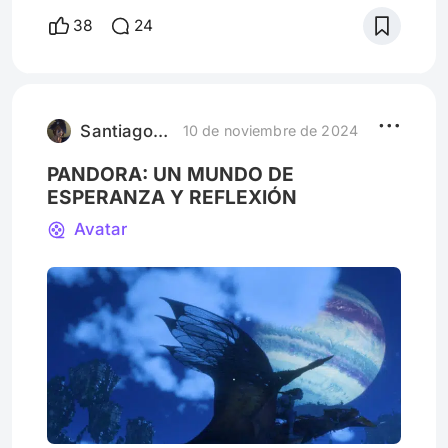
del Caribe, en la República Dominicana, ha
38
24
logrado lo impensable. En una industria
donde la competencia es feroz y las
oportunidades, a menudo, limitadas para
quienes provienen de países pequeños o no
cuentan con una familia en el
Santiago_Flores
10 de noviembre de 2024
PANDORA: UN MUNDO DE
ESPERANZA Y REFLEXIÓN
Avatar