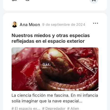
dieramos cuenta. Avatar: Fuego y cenizas
se vende como un nuevo capítulo de la
historia de la familia Sully, como una
expansión del universo, como un giro más
oscuro, más adulto, más trági
Ana Moon
9 de septiembre de 2024
Nuestros miedos y otras especias
reflejadas en el espacio exterior
La ciencia ficción me fascina. En mi infancia
solía imaginar que la nave espacial
Galáctica, una serie de 1978, me rescataba
# El espacio exterior según el cine
# Depredador
# Alien