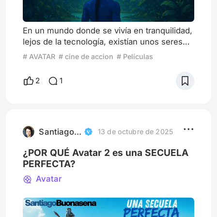
En un mundo donde se vivía en tranquilidad,
lejos de la tecnología, existían unos seres
de color azul que medían alrededor de tres
# AVATAR
# cine de accion
# Películas
metros. Ellos habitaban un planeta con un
ecosistema equilibrado y una cadena
2
1
alimenticia saludable que les proveía todo lo
necesario para vivir. Sin embargo, el ser
humano, siempre buscando expandirse
hacia otros mundos, llegó a este planeta
para invadirlo, explotar s
Santiago Buonasena
13 de octubre de 2025
¿POR QUÉ Avatar 2 es una SECUELA
PERFECTA?
Avatar