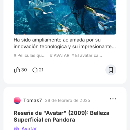
Ha sido ampliamente aclamada por su
innovación tecnológica y su impresionante
espectáculo visual, consolidándose como
# Películas que Resaltan Lugares
# AVATAR
# El avatar camino del agua
un fenómeno de taquilla. Sin embargo, más
allá de su deslumbrante apariencia, la
30
21
película enfrenta críticas que cuestionan su
verdadero mérito como “clásico” del cine. A
continuación, se presenta una crítica
detallada que examina sus puntos débiles
en términos de narrativa, desarro
Tomas7
28 de febrero de 2025
Reseña de "Avatar" (2009): Belleza
Superficial en Pandora
Avatar