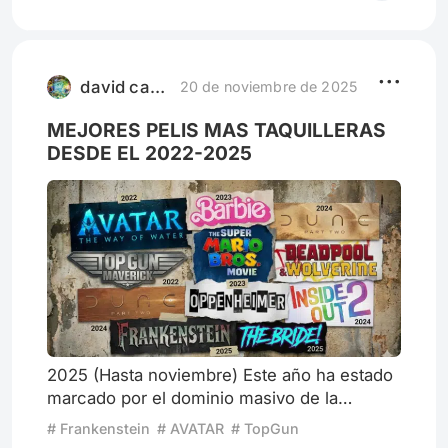
Impecable. James Cameron otra vez
llevando el cine a niveles imposibles. Las
criaturas CGI se ven tan vivas que casi
juraría sentirles el pulso
david casique
20 de noviembre de 2025
MEJORES PELIS MAS TAQUILLERAS
DESDE EL 2022-2025
2025 (Hasta noviembre) Este año ha estado
marcado por el dominio masivo de la
animación y el regreso de grandes
# Frankenstein
# AVATAR
# TopGun
franquicias nostálgicas. Ne Zha 2 – ~$1,900