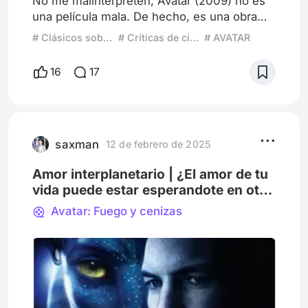
No me malinterpreten, Avatar (2009) no es
una película mala. De hecho, es una obra
maestra desde el punto de vista técnico.
# Clásicos sobrevalorados
# Críticas de cine
# AVATAR
James Cameron logró crear un mundo
impresionante con efectos visuales que en
16
17
su momento fueron revolucionarios.
Pandora es un lugar fascinante, lleno de
colores vibrantes, criaturas extraordinarias y
un ecosistema que realmente se siente
vivo. Pero más allá del espectáculo vi
saxman
12 de febrero de 2025
Amor interplanetario | ¿El amor de tu
vida puede estar esperandote en otro
planeta?
Avatar: Fuego y cenizas