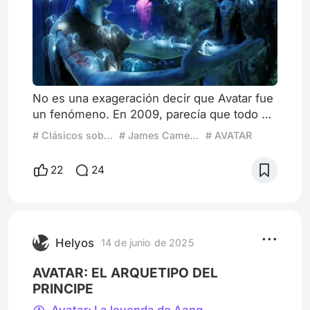
No es una exageración decir que Avatar fue
un fenómeno. En 2009, parecía que todo el
mundo hablaba de los paisajes de Pandora y
# Clásicos sobrevalorados
# James Cameron
# AVATAR
la revolución del 3D, pero si quitamos el
brillo de los efectos especiales, nos
22
24
encontramos con una trama reciclada,
personajes olvidables y un mensaje que se
queda en la superficie. ¿Realmente era para
tanto? Empecemos por el corazón de toda
película: la historia. La tra
Helyos
14 de junio de 2025
AVATAR: EL ARQUETIPO DEL
PRINCIPE