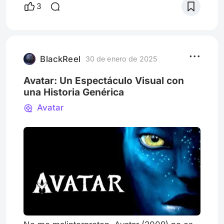
audiencias de Disney y más allá. Porque
3
esta última década ha demostrado que las
secuelas de personajes emblemáticos ha
sido un camino más lucrativo:
“IntensaMente 2” (2024) o “Zootopia 2”
(2025) de Walt Disney Studios. Peor aún,
BlackReel
30 de enero de 2025
que actualmente
Avatar: Un Espectáculo Visual con
una Historia Genérica
Avatar