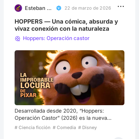
las ruinas de Occidente desde una mirada
caótica y barroca, forjada en una teoría d
Esteban Valladares Arce
22 de marzo de 2026
HOPPERS — Una cómica, absurda y
vivaz conexión con la naturaleza
Hoppers: Operación castor
Desarrollada desde 2020, “Hoppers:
Operación Castor” (2026) es la nueva
apuesta de Pixar Animation Studios por una
# Ciencia ficción
# Comedia
# Disney
animación original que resuene con las