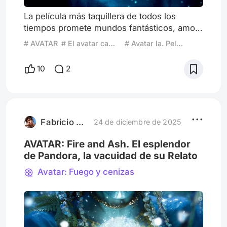
La película más taquillera de todos los
tiempos promete mundos fantásticos, amor
interestelar y una crítica social profunda.
# AVATAR
# El avatar camino del agua
# Avatar la. Película
Pero, ¿es realmente un hito cinematográfico
o un espectáculo visual vacío? Pandora, un
10
2
sueño azul que dividió al mundo En 2009,
James Cameron nos llevó a Pandora, un
planeta lleno de magia, bioluminiscencia y
Na’vi, conquistando la taquilla como ningún
otro. Avatar no solo r
Fabricio Canavero
24 de diciembre de 2025
AVATAR: Fire and Ash. El esplendor
de Pandora, la vacuidad de su Relato
Avatar: Fuego y cenizas