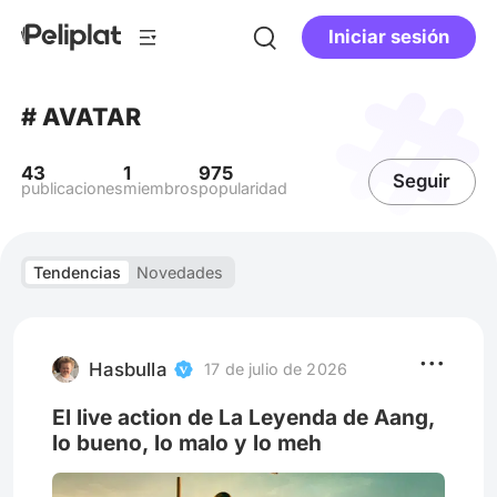
Iniciar sesión
# AVATAR
43
1
975
Seguir
publicaciones
miembros
popularidad
Tendencias
Novedades
Hasbulla
17 de julio de 2026
El live action de La Leyenda de Aang,
lo bueno, lo malo y lo meh