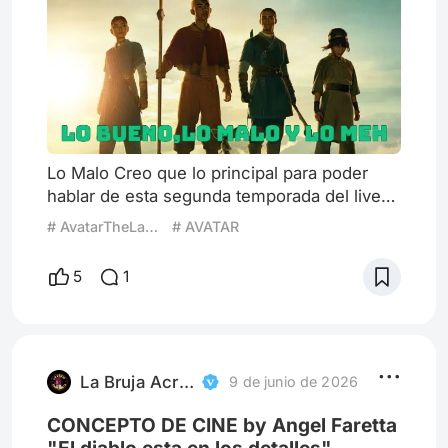
Lo Malo Creo que lo principal para poder
hablar de esta segunda temporada del live
action de Avatar: La leyenda de Aang es
# AvatarTheLastAirbender LaLeyendaDeAang Avatar
# AVATAR
reconocer que, simplemente, no entienden
la esencia de la serie original. Entiendo la
5
1
idea de que un live action se trata de
trasladar una historia a un formato que
simule nuestra realidad, pero al momento de
hacerlo creo que se debería respetar el
material original, no intent
La Bruja Acrata
9 de junio de 2026
CONCEPTO DE CINE by Angel Faretta