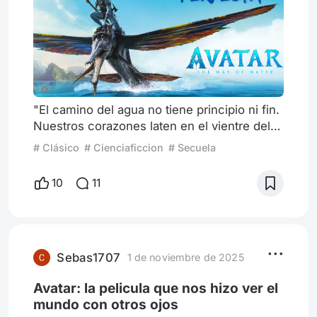
"El camino del agua no tiene principio ni fin.
Nuestros corazones laten en el vientre del
mundo. El mar es tu hogar, antes de tu
# Clásico
# Cienciaficcion
# Secuela
nacimiento y después de tu muerte. El mar
da y el mar quita. El agua conecta todas las
10
11
cosas: la vida a la muerte, la oscuridad a la
luz" La continuación de una obra original
puede o no ser parte de una saga
conformada por más episodios, pero no
debería importarnos un pa
Sebas1707
1 de noviembre de 2025
Avatar: la pelicula que nos hizo ver el
mundo con otros ojos