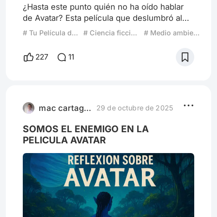
¿Hasta este punto quién no ha oído hablar
de Avatar? Esta película que deslumbró al
mundo con su impactante universo, efectos
# Tu Película de Confort
# Ciencia ficcion y sociedad
# Medio ambiente
visuales impresionantes y una creatividad
increíble al poder crear un mundo
227
11
completamente nuevo. Para algunos, es una
obra maestra; para otros, una película
mediocre o más del montón. En mi caso,
Avatar ha capturado mi atención de una
manera única: la veo al menos dos veces
mac cartagena
29 de octubre de 2025
SOMOS EL ENEMIGO EN LA
PELICULA AVATAR