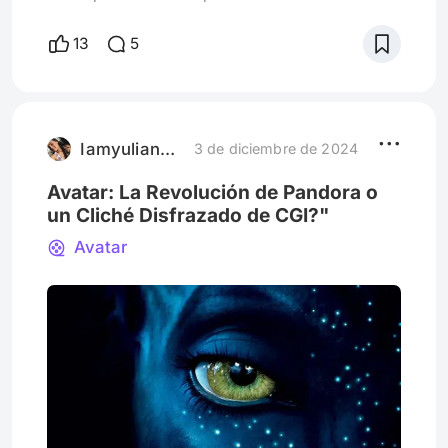
de la tierra, me llevaba al espacio a vivir en
felicidad y para guerrear contra los seres
13
5
extraterrestres por la justicia. El espacio, esa
gran bóveda, llena de planetas, estrellas y
sin lugar a dudas con vida inteligente,
tecnológicamente superior (siempre). En
este gran y
Iamyulianaromero
3 de diciembre de 2024
Avatar: La Revolución de Pandora o
un Cliché Disfrazado de CGI?"
Avatar