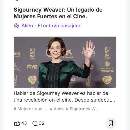
Sigourney Weaver: Un legado de
Mujeres Fuertes en el Cine.
Alien - El octavo pasajero
Hablar de Sigourney Weaver es hablar de
una revolución en el cine. Desde su debut
como la icónica Ellen Ripley en Alien (1979),
# Mujeres que revolucionaron el cine
# Alien
# Sigourney Weaver
se convirtió en el rostro de una nueva era
de heroínas: mujeres fuertes, inteligentes y
43
32
autosuficientes que no esperaban ser