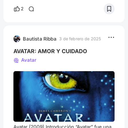
- $2,200 millones El gigante de la animación
2
china rompió récords globales, superando
expectativas fuera de Asia. Lilo & Stitch
(Live Action) – ~$1,038 millones Disney
continúa su racha de éxitos adaptando sus
clásicos animados. Una película de
Bautista Ribba
3 de febrero de 2025
AVATAR: AMOR Y CUIDADO
Avatar
Avatar (2009) Introducción “Avatar” fue una