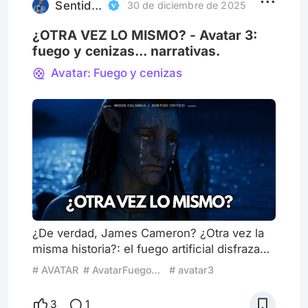
Avatar, para la mayoría d
Sentido Critico
30 de diciembre de 2025
¿OTRA VEZ LO MISMO? - Avatar 3:
fuego y cenizas... narrativas.
Avatar: Fuego y cenizas
¿De verdad, James Cameron? ¿Otra vez la
misma historia?: el fuego artificial disfrazado
de épica, tres horas largas del mismo relato
# AVATAR
# AvatarFuegoYCenizas
# avatar3
que ya nos contó no una, no dos, sino tres
veces casi calcadas, como si no nos
3
1