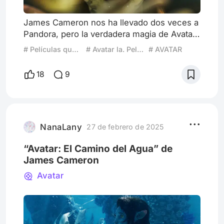
James Cameron nos ha llevado dos veces a
Pandora, pero la verdadera magia de Avatar
y Avatar: El Camino del Agua es que nos
# Películas que Resaltan Lugares
# Avatar la. Película
# AVATAR
muestran que la Tierra ya posee paisajes tan
extraordinarios como los de este mundo
18
9
ficticio. A través de una narrativa visual
impresionante, ambas películas nos invitan a
redescubrir la belleza de nuestro propio
planeta y a reflexionar sobre el vínculo que
tenemos con la nat
NanaLany
27 de febrero de 2025
“Avatar: El Camino del Agua” de
James Cameron
Avatar