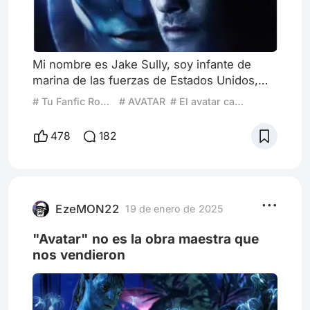
Mi nombre es Jake Sully, soy infante de
marina de las fuerzas de Estados Unidos,
¿Que porque me uní a las fuerzas?… Bueno,
# Tu Fanfic Romántico
# AVATAR
# El avatar camino del agua
creo que siempre tuve una extraña
necesidad de luchar por una causa,
478
182
defender lo que creo que es justo, darle a
mi vida un sentido que maquille el vacio que
siento por dentro. Eso… principalmente eso.
Pero las cosas no siempre salen como uno
espera… a veces la vida nos hace du
EzeMON22
19 de enero de 2025
"Avatar" no es la obra maestra que
nos vendieron