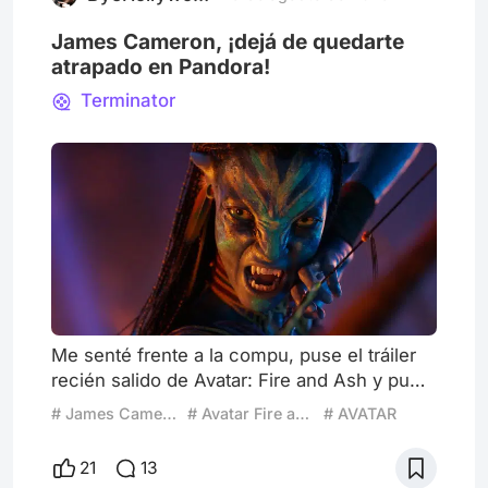
James Cameron, ¡dejá de quedarte
atrapado en Pandora!
Terminator
Me senté frente a la compu, puse el tráiler
recién salido de Avatar: Fire and Ash y pum,
otra vez Pandora explotando en mi pantalla.
# James Cameron
# Avatar Fire and Ash
# AVATAR
Na’vis azules volando en dragones sobre
volcanes, lava por todos lados, escenas de
21
13
acción al once sobre diez. ¿Lo técnico?