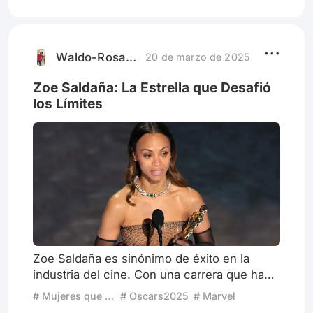
rescatadas, sino que tomaban el control de
su destino. Con Ripley, Weaver rompió el
molde de la damisela en peligro,
transformándola en una guerrer
Waldo-Rosario
20 de marzo de 2025
Zoe Saldaña: La Estrella que Desafió
los Límites
Zoe Saldaña es sinónimo de éxito en la
industria del cine. Con una carrera que ha
roto barreras y conquistado los corazones
# Mujeres que revolucionaron el cine
# Oscars2025
# Marvel
de millones, esta actriz nacida en un rincón