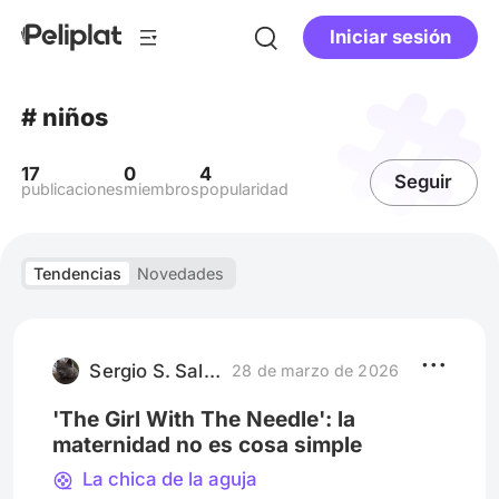
Iniciar sesión
# niños
17
0
4
Seguir
publicaciones
miembros
popularidad
Tendencias
Novedades
Sergio S. Saldaña
28 de marzo de 2026
'The Girl With The Needle': la
maternidad no es cosa simple
La chica de la aguja