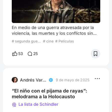
En medio de una guerra atravesada por la
violencia, las muertes y los conflictos sin
resolver, hay una población que intenta
# segunda guerra mundial
# cine
# Películas
seguir adelante con sus vidas de la manera
más normal posible. Entre ellos están los
53
25
niños, que, desde su inocencia y su mirada
infantil, no comprenden del todo que están
viviendo en un contexto de guerra. En su
intento por mantener cierta normalidad,
terminan naturalizando
Andrés Vartabedian
9 de mayo de 2025
“El niño con el pijama de rayas”:
melodrama a la Holocausto
La lista de Schindler