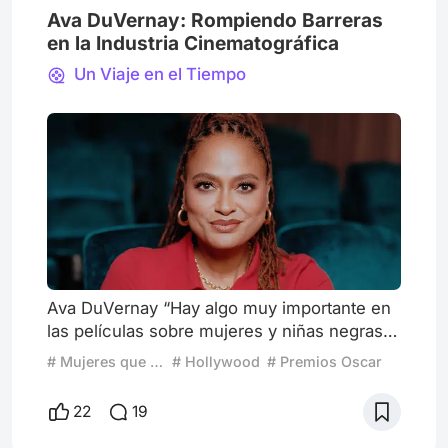
Ava DuVernay: Rompiendo Barreras
en la Industria Cinematográfica
Un Viaje en el Tiempo
Ava DuVernay “Hay algo muy importante en
las películas sobre mujeres y niñas negras
hechas por mujeres negras. Es una
# Mujeres que revolucionaron el cine
# Hollywood
# Premios Oscar
perspectiva diferente. Es un reflejo en lugar
de una interpretación.” Ava DuVernay dijo
22
19
esta frase en una entrevista con Kam
Williams para AALBC, publicada el 22 de