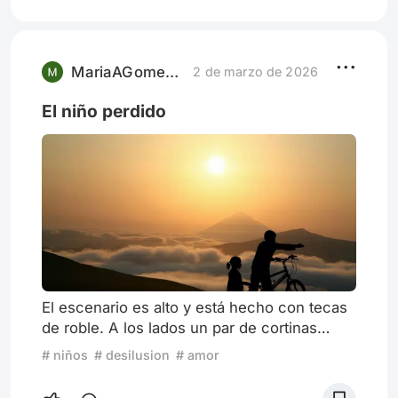
durante un verano en un complejo de
apartamentos en las afueras de Oslo,
descubren habilidades sobrenaturales. Sin
embargo, lo que podría ser presentado
MariaAGomezG
2 de marzo de 2026
como un
El niño perdido
El escenario es alto y está hecho con tecas
de roble. A los lados un par de cortinas
color vinotinto lo definen a lo ancho. Te
# niños
# desilusion
# amor
levantas un tanto del asiento para intentar
ver qué tan largo será porque la primera