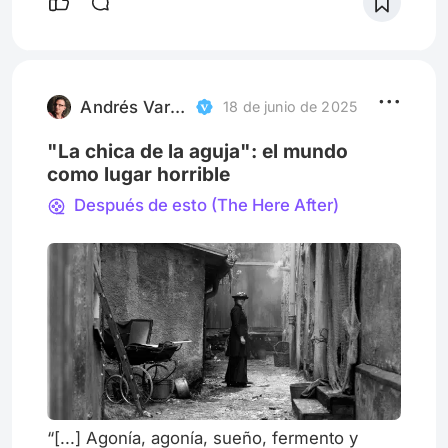
mirada solo te regala un fondo oscuro. De la
nada encienden una luz para robar tu
atención. La atrevida te enseña un niño
pequeño que juega con un viejo carro de
madera. Solo está ahí, jug
Andrés Vartabedian
18 de junio de 2025
"La chica de la aguja": el mundo
como lugar horrible
Después de esto (The Here After)
“[...] Agonía, agonía, sueño, fermento y