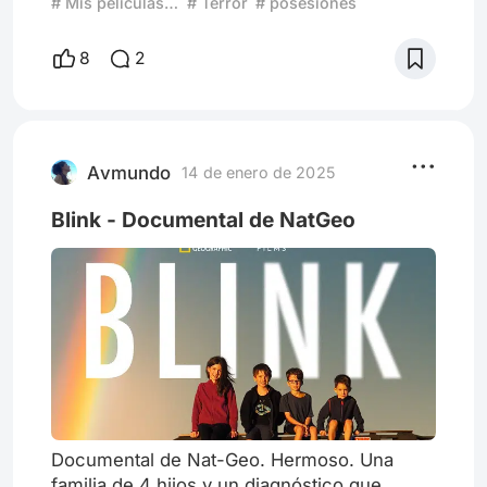
# Mis películas favoritas de 2025
# Terror
# posesiones
escrita, producida y dirigida por Zach
cregger. Está protagonizada por Josh Brolin,
8
2
Julia Garner, Alden Ehrenreich, Austin
Abrams, cary Christopher, Benedict wong,y
Amy Madigan. La película sigue a una
pequeña comunidad después de la
desaparición Misteriosa de todos los niños
Avmundo
14 de enero de 2025
Blink - Documental de NatGeo
Documental de Nat-Geo. Hermoso. Una
familia de 4 hijos y un diagnóstico que