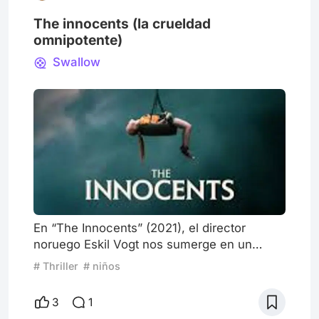
The innocents (la crueldad
omnipotente)
Swallow
En “The Innocents” (2021), el director
noruego Eskil Vogt nos sumerge en un
mundo perturbadoramente familiar, donde la
# Thriller
# niños
cotidianidad se convierte en el escenario de
un descubrimiento oscuro y enigmático.
3
1
Seguiremos a un grupo de niños que,