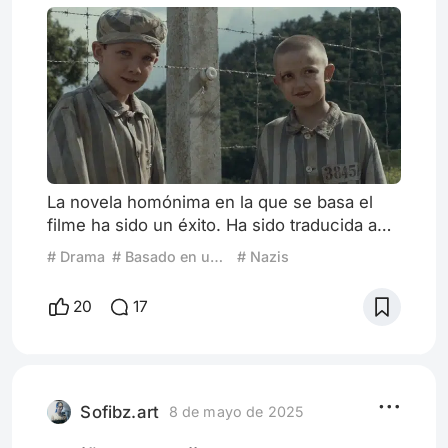
La novela homónima en la que se basa el
filme ha sido un éxito. Ha sido traducida a
58 idiomas y algunos estudios la sitúan
# Drama
# Basado en una novela
# Nazis
entre las obras más vendidas de todos los
tiempos. Publicada en 2006, fue llevada al
20
17
cine poco tiempo después, en 2008. Ha
derivado también en una obra de ballet
(2017) y en una ópera (2023), y en 2022
tuvo su secuela: Todas las piezas rotas.
John Boyne es su autor. Incursion
Sofibz.art
8 de mayo de 2025