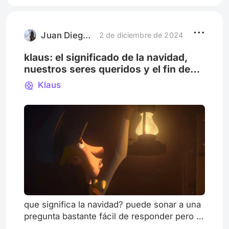
diciembre de 2014. En esta entrevista,
DuVernay habló sobre la importancia de que
las historias de mujeres y niñas ne
Juan Diego Fernandez Cañon
2 de diciembre de 2024
klaus: el significado de la navidad,
nuestros seres queridos y el fin de
un año
Klaus
que significa la navidad? puede sonar a una
pregunta bastante fácil de responder pero lo
cierto es que esta fecha es de lo poco que