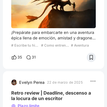
¡Prepárate para embarcarte en una aventura
épica llena de emoción, amistad y dragones
alados! no es solo una película de
# Escribe tu historia: ¿Y si despiertas dentro de una película?
# Como entrenar a tu dragón
# Aventura
animación, es un viaje emocional que
conquista corazones con su historia de
35
31
valentía, aceptación y lazos inquebrantables.
La conexión entre nuestro protagonista y
Desdentao es mágica. Juntos, rompen las
reglas: Hipo construye una prótesis para
que el dragón vuelva a volar, y Des
Evelyn Perea
22 de marzo de 2025
Retro review | Deadline, descenso a
la locura de un escritor
Plazo límite