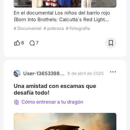
En el documental Los niños del barrio rojo
(Born Into Brothels: Calcutta´s Red Light
Kids, 2004) la fotógrafa Zana Briski, quien lo
# Documental
# pobreza
# Fotografía
codirigió junto al cineasta Ross Kauffman,
les enseña fotografía a ocho niños hijos de
8
7
prostitutas del barrio Sonagachi en la ciudad
de Calcuta, India, mientras lucha por
sacarlos de ahí para que ingresen en la
escuela. Ganador del Óscar al Mejor
Largometraje Document
User-1365339883
9 de abril de 2025
Una amistad con escamas que
desafía todo!
Cómo entrenar a tu dragón