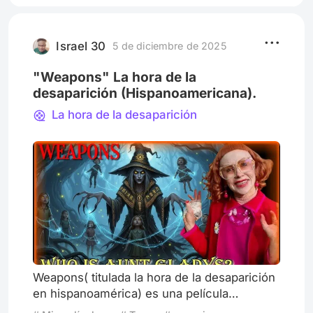
Israel 30
5 de diciembre de 2025
"Weapons" La hora de la
desaparición (Hispanoamericana).
La hora de la desaparición
Weapons( titulada la hora de la desaparición
en hispanoamérica) es una película
estadounidense de terror y misterio de 2025