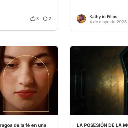
Kathy in Films
3
2
4 de mayo de 2026
# Drama familiar
# cine de 
agos de la fé en una
LA POSESIÓN DE LA MO