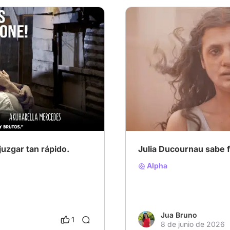
 social
# Drama familiar
# Canne
juzgar tan rápido.
Julia Ducournau sabe f
Alpha
Jua Bruno
1
8 de junio de 2026