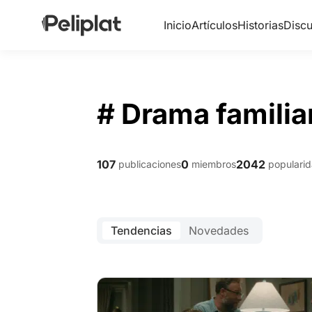
Inicio
Artículos
Historias
Discu
# Drama familia
107
0
2042
publicaciones
miembros
populari
Tendencias
Novedades