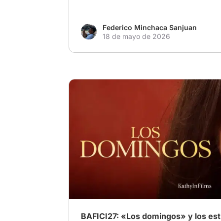
Federico Minchaca Sanjuan
18 de mayo de 2026
# Comedia
# Drama
# Cine adolescente
BAFICI27: «Los domingos» y los estr