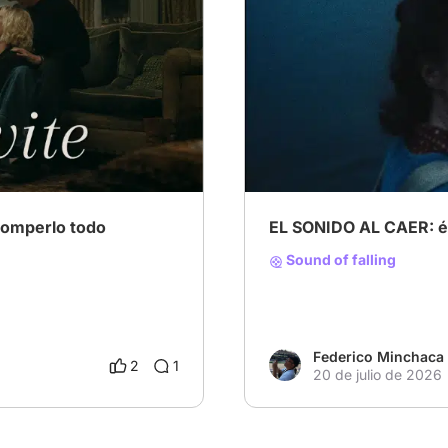
# Radar de Novedades
#
romperlo todo
EL SONIDO AL CAER: ép
Sound of falling
Federico Minchaca
2
1
20 de julio de 2026