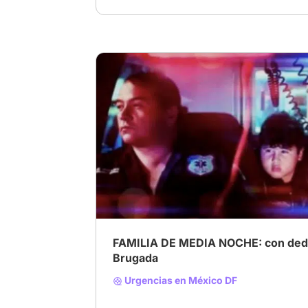
# Cine documental
# Drama familiar
# tra
FAMILIA DE MEDIA NOCHE: con dedic
Brugada
Urgencias en México DF