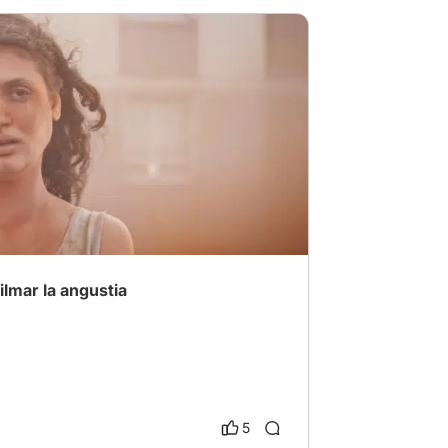
s2025
# BodyHorror
ilmar la angustia
5