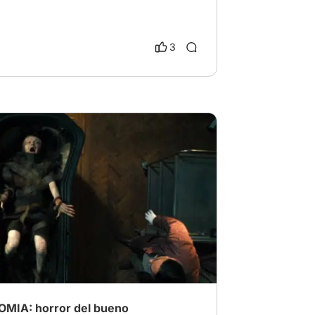
3
terror
# Suspenso y terror
MIA: horror del bueno