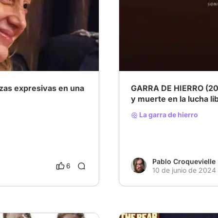
# Película histórica
# Dram
ezas expresivas en una
GARRA DE HIERRO (2023
y muerte en la lucha li
La garra de hierro
Pablo Croquevielle
6
10 de junio de 2024