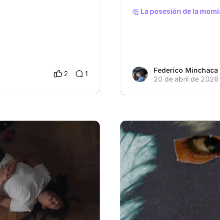
La posesión de la momi
Federico Minchaca
2
1
20 de abril de 2026
entro
# estrenos
# Drama
# Dra