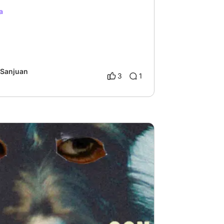
a
 Sanjuan
3
1
ma familiar