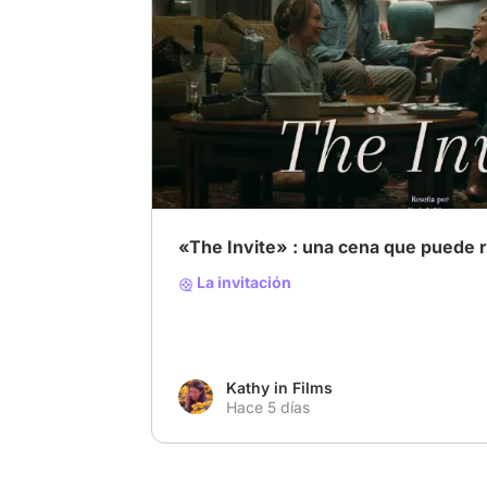
# Increíble
# Buena
# the invite
«The Invite» : una cena que puede 
La invitación
Kathy in Films
Hace 5 días