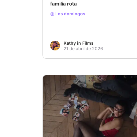
familia rota
Los domingos
Kathy in Films
21 de abril de 2026
# Drama familiar
# jim jarmusch
# Desencu