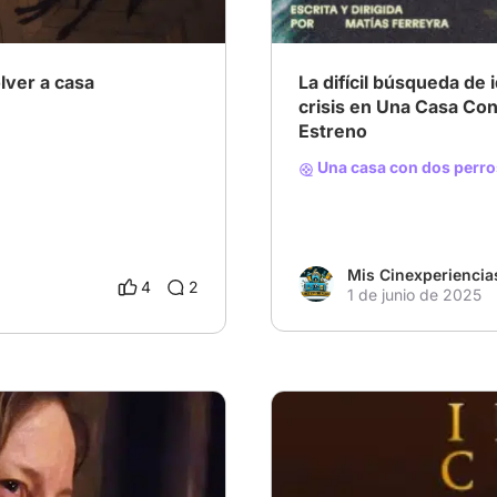
lver a casa
La difícil búsqueda de
crisis en Una Casa Con
Estreno
Una casa con dos perro
Mis Cinexperiencia
4
2
1 de junio de 2025