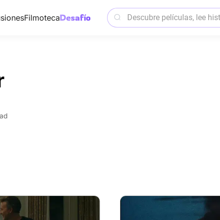
siones
Filmoteca
r
dad