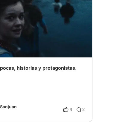
 Suspenso
# Drama familiar
ocas, historias y protagonistas.
 Sanjuan
4
2