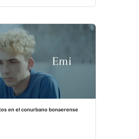
# Drama familiar
tos en el conurbano bonaerense