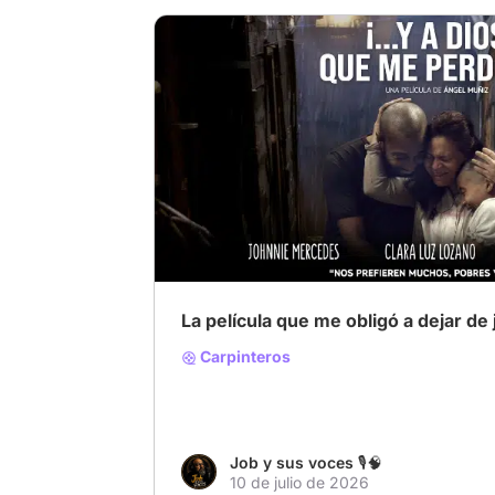
# Ángel Muñiz
# Johnnie Mercedes
# Cine
La película que me obligó a dejar de 
Carpinteros
Job y sus voces 🎙️🧠
10 de julio de 2026