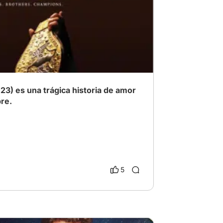
a
# Crimen
) es una trágica historia de amor
bre.
5