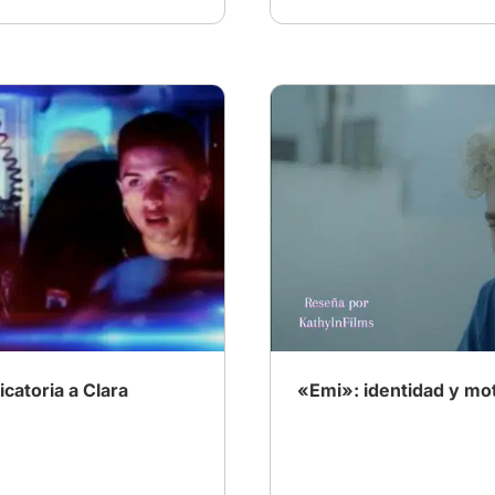
gedia
# Drama
# cine argentino
atoria a Clara
«Emi»: identidad y mo