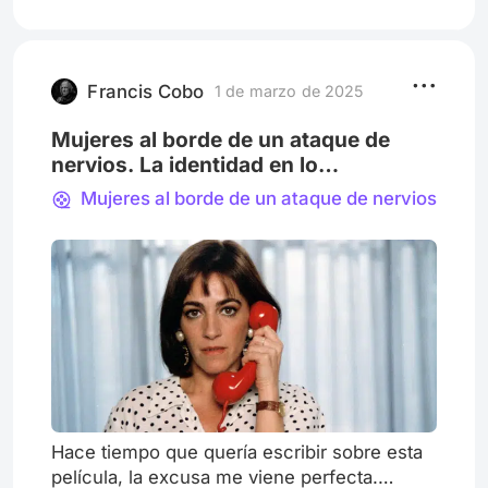
en ellos. De repente, un enorme dragón rojo
ataca la pequeña aldea, este era el mal que
mantenía al pueblo en un constante miedo.
Todos huyen de
Francis Cobo
1 de marzo de 2025
Mujeres al borde de un ataque de
nervios. La identidad en lo
performativo, y la necesidad de re-
Mujeres al borde de un ataque de nervios
territorializar
Hace tiempo que quería escribir sobre esta
película, la excusa me viene perfecta.