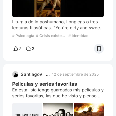
Liturgia de lo poshumano, Longlegs o tres
lecturas filosóficas. "You're dirty and sweet,
clad in black, don't look back And I love you
# Psicología
# Crisis existencial
# Identidad
You're dirty and sweet, oh yeah You dance
when you walk so let's dance, take a
7
2
chance, understand me You're dirty sweet
and you're my girl" (T. Rex) Liturgia oscura y
ontología mágica La ontología narrativa
mágica Vamos a comenzar pensando
SantiagoVillaNBA
12 de septiembre de 2025
Longlegs como si se trata
Películas y series favoritas
En esta lista tengo guardadas mis películas y
series favoritas, las que he visto y pienso
que son de las mejores.