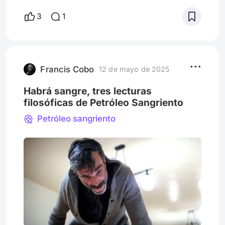
convencionales, tienen una tarea muy dificil:
3
1
contar tanto en tan poco tiempo. Los
autores no solo lograron eso, sino que
crearon ambientes atrapantes e inmersivos
en sus respectivas piezas. Eso fue lo que vi
aquella noche: un público desco
Francis Cobo
12 de mayo de 2025
Habrá sangre, tres lecturas
filosóficas de Petróleo Sangriento
Petróleo sangriento