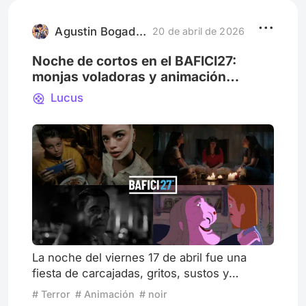
hacer eso durante ese periodo, y por eso no
tuve inspiración para seguir. Per
Agustin Bogado Pitiot
20 de abril de 2026
Noche de cortos en el BAFICI27:
monjas voladoras y animación
bizarra
Lucus
La noche del viernes 17 de abril fue una
fiesta de carcajadas, gritos, sustos y
aplausos en el Teatro San Martín. Los
# Terror
# Animación
# noir
cortos, a diferencia de los largometrajes