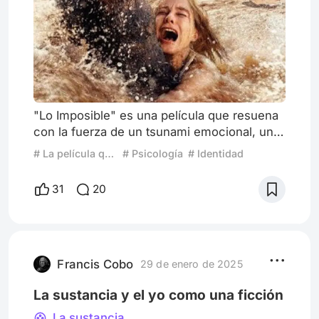
"Lo Imposible" es una película que resuena
con la fuerza de un tsunami emocional, una
obra maestra dirigida por Juan Antonio
# La película que siempre me hace llorar
# Psicología
# Identidad
Bayona que se estrenó en el año 2012. Este
drama basado en hechos reales, narra la
31
20
historia de una familia atrapada en la
devastación del tsunami que azotó Tailandia
en 2004. Con un guion coescrito por Sergio
G. Sánchez, el filme destaca por su cruda
intensidad y su poderoso
Francis Cobo
29 de enero de 2025
La sustancia y el yo como una ficción
La sustancia