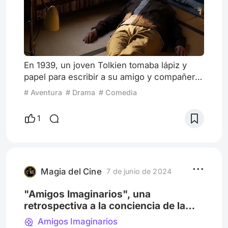
En 1939, un joven Tolkien tomaba lápiz y
papel para escribir a su amigo y compañero
de trabajo Lewis, quien curiosamente (a los
# Aventura
# Drama
# Comedia
ojos de la imagen que hoy tenemos de él)
se autodenominaba «ateo», un hermoso
1
poema que no sólo encapsularía la
contraposición de ambos autores en aquel
momento de sus vidas, sino también una
cosmovisión eterna, mítica y tradicionalista
que, sin importar el paso de los ti
Magia del Cine
7 de junio de 2024
"Amigos Imaginarios", una
retrospectiva a la conciencia de la
infancia
Amigos Imaginarios