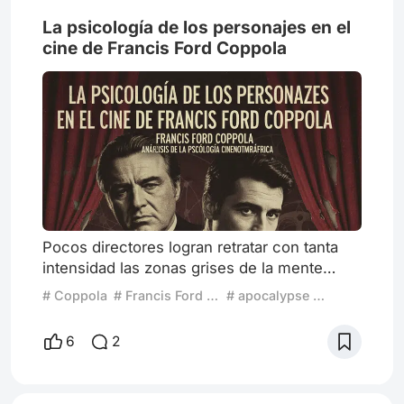
La psicología de los personajes en el
cine de Francis Ford Coppola
Pocos directores logran retratar con tanta
intensidad las zonas grises de la mente
humana como Francis Ford Coppola. En su
# Coppola
# Francis Ford Coppola
# apocalypse now
cine, los personajes viven en tensión
constante entre el bien y el mal, impulsados
6
2
por dilemas morales que los transforman.
Desde El Padrino hasta Apocalypse Now y
La ley de la calle, Coppola construye