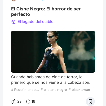
El Cisne Negro: El horror de ser
perfecto
El legado del diablo
Cuando hablamos de cine de terror, lo
primero que se nos viene a la cabeza son
los típicos sustos característicos del género,
# Redefiniendo el cine de terror
# el cisne negro
# black swan
las espeluznantes apariciones paranormales
o las más sádicas persecuciones en medio
23
16
de una noche solitaria. Pero lo cierto es que