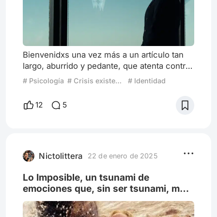
Bienvenidxs una vez más a un artículo tan
largo, aburrido y pedante, que atenta contra
pretensión de que alguien lo lea. En otras
# Psicología
# Crisis existencial
# Identidad
noticias poco amigables: Kind of Kindness
es para mí la mejor película de Yorgos
12
5
Lanthimos -salvo tal vez por The Killing of a
Sacred Deer- y por lejos. Este punto no está
sujeto a discusión en todo el lío que
ofrecemos a continuación. Ahora sí, Se
repite lo diferente,
Nictolittera
22 de enero de 2025
Lo Imposible, un tsunami de
emociones que, sin ser tsunami, me
traslada al desastre del 99 en
Venezuela