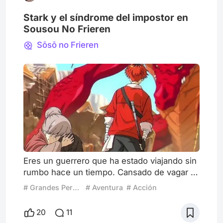
Stark y el síndrome del impostor en
Sousou No Frieren
Sōsō no Frieren
Eres un guerrero que ha estado viajando sin
rumbo hace un tiempo. Cansado de vagar te
quedas unos días en una pequeña aldea al
# Grandes Perdedores
# Aventura
# Acción
borde de un cañón. Los residentes parecen
ser muy amables y te reciben con calidez,
20
11
aunque notas un semblante triste y de terror