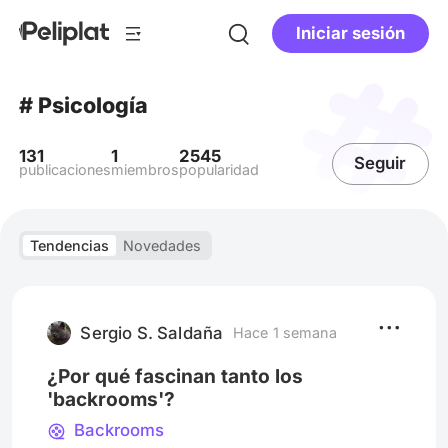
Iniciar sesión
# Psicología
131
1
2545
Seguir
publicaciones
miembros
popularidad
Tendencias
Novedades
Sergio S. Saldaña
Hace 1 semana
¿Por qué fascinan tanto los
'backrooms'?
Backrooms