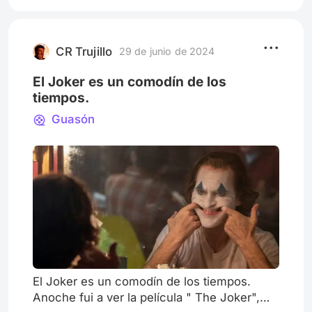
a grandes, hasta hubo una gran
identificación con Riley, y después nos
pusimos a pensar ¿cuál era nuestra
emoción principal? Otra pregunta que
CR Trujillo
29 de junio de 2024
genero la pe
El Joker es un comodín de los
tiempos.
Guasón
El Joker es un comodín de los tiempos.
Anoche fui a ver la película " The Joker",