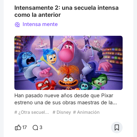
Intensamente 2: una secuela intensa
como la anterior
Intensa mente
Han pasado nueve años desde que Pixar
estreno una de sus obras maestras de la
animación: IntensaMente, en la que la trama
# ¿Otra secuela más?
# Disney
# Animación
se ubica en la mente de una niña y las
emociones son los personajes principales.
17
3
La cinta nos conmovió tanto a chicos como