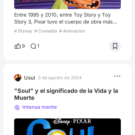
Entre 1995 y 2010, entre Toy Story y Toy
Story 3, Pixar tuvo el cuerpo de obra más
importante del cine norteamericano de esos
# Disney
# Comedia
# Animación
tiempos. Once películas en un camino
lastrado apenas por las correctas Bichos y
9
1
Cars; que tampoco eran pésimas, sólo que
no estaban a la altura de Ratatouille, WALL-
E, Buscando a Nemo, Monsters INC, Up!
Una aventura de altura o las ya citadas de la
saga de muñecos. Pero más
Usul
3 de agosto de 2024
"Soul" y el significado de la Vida y la
Muerte
Intensa mente