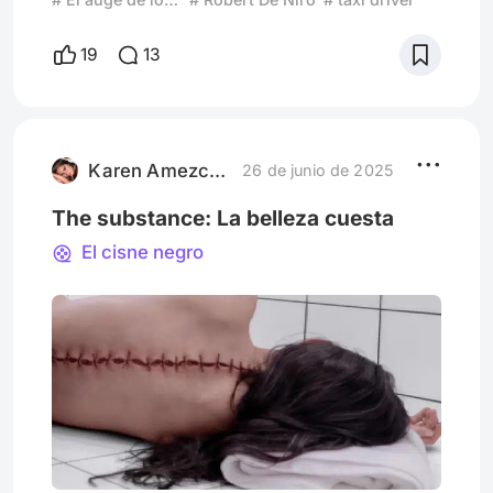
Cuando de Antihéroes se habla es imposible
no hablar de Travis Bickle, un joven con
19
13
insomnio crónico residente de New York
que debido a su falta de sueño decide
comenzar a trabajar como Taxista por las
noches. ¿Quién es Travis? Travis ha
regresado de Vietnam, no tiene intención de
Karen Amezcua B
26 de junio de 2025
The substance: La belleza cuesta
El cisne negro