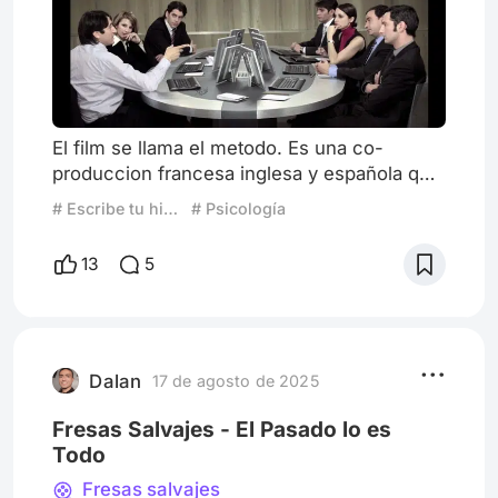
El film se llama el metodo. Es una co-
produccion francesa inglesa y española que
salio en cartelera en 2005 y que yo vi en
# Escribe tu historia: tu propio reboot
# Psicología
esa fecha en Paris en el cine latina con una
amiga franco portuguesa con la cual
13
5
siempre ibamos al cine latina y otros cines
de barrio. El metodo nos narra los morbosos
por asi decirlo nuevos metodos de
seleccion profesional de dirigentes de
multinacionales escogidos no simple
Dalan
17 de agosto de 2025
Fresas Salvajes - El Pasado lo es
Todo
Fresas salvajes