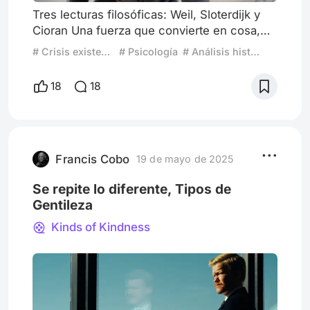
Tres lecturas filosóficas: Weil, Sloterdijk y
Cioran Una fuerza que convierte en cosa,
desarraigarse de la gracia En Petróleo
# Crisis existencial
# Psicología
# Análisis histórico
Sangriento (There Will Be Blood, 2007), Paul
Thomas Anderson traza el ascenso de
18
18
Daniel Plainview desde que es un minero
solitario hasta que termina por convertirse
en un gran magnate petrolero. La película,
no obstante, no es simplemente una historia
de ambición o codicia
Francis Cobo
19 de mayo de 2025
Se repite lo diferente, Tipos de
Gentileza
Kinds of Kindness