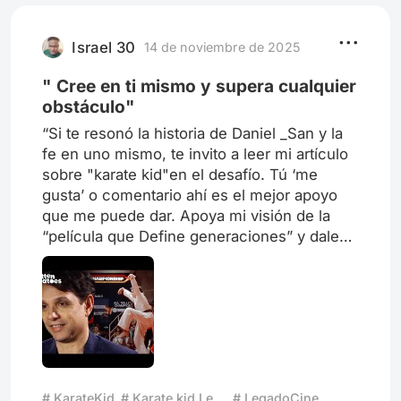
porque fui ese niño que se sobrepuso a
burlas, provocaciones y ataques verbales
por ser distinto al resto o simplemente por
Israel 30
14 de noviembre de 2025
" Cree en ti mismo y supera cualquier
obstáculo"
“Si te resonó la historia de Daniel _San y la
fe en uno mismo, te invito a leer mi artículo
sobre "karate kid"en el desafío. Tú ‘me
gusta’ o comentario ahí es el mejor apoyo
que me puede dar. Apoya mi visión de la
“película que Define generaciones” y dale
luz, a la sesión de" Karate Kid" (1984). ¿
Cuál fue la lección más importante que te
dejó esta película sobre enfrentar tus
propios obstáculos? ¿ “karate kid” cambió el
cine para siempre? ¿ Creen que su legado
sigue vivo en el cine actual?
# KarateKid
# Karate kid Legends
# LegadoCinematográfico