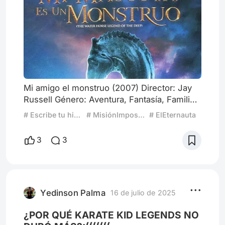
Mi amigo el monstruo (2007) Director: Jay
Russell Género: Aventura, Fantasía, Familiar
Duración: 112 minutos Clasificación: Apta
# Escribe tu historia: Mi amigo el monstruo
# MisiónImposible
# ElEternauta
para todo público Sinopsis: Ambientada en
Escocia durante la Segunda Guerra Mundial,
3
3
la historia sigue a Angus, un niño solitario
que encuentra un misterioso huevo en la
playa. Lo que nace de él no es un animal
común, sino una criatura mitológica: el
legendario "caballo
Yedinson Palma
16 de julio de 2025
¿POR QUÉ KARATE KID LEGENDS NO