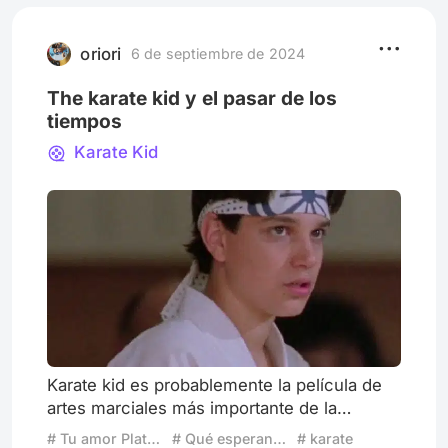
mí, sino que tenia problemas como uno. Él
venía de un lugar distinto a Los Ángeles, yo
de México. Su vida no
oriori
6 de septiembre de 2024
The karate kid y el pasar de los
tiempos
Karate Kid
Karate kid es probablemente la película de
artes marciales más importante de la
historia. No hay chico crecido en los 80,90
# Tu amor Platónico del cine
# Qué esperan para tener esta aplicación
# karate