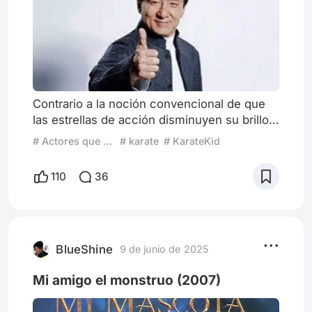
Contrario a la noción convencional de que
las estrellas de acción disminuyen su brillo
con la edad, la trayectoria profesional de
# Actores que mejoran con la edad
# karate
# KarateKid
Jackie Chan parece desafiar esta tendencia,
presentando una mejora continua y una
110
36
diversificación que se profundiza con el
paso del tiempo. Si bien sus inicios
estuvieron marcados por la juventud, la
agilidad y las acrobacias de alto riesgo que
definieron un género, su
BlueShine
9 de junio de 2025
Mi amigo el monstruo (2007)