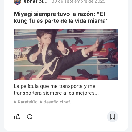
comenzado a reconocer el lugar en el que
abner blanco gonzález
30 de septiembre de 2025
Miyagi siempre tuvo la razón: "El
kung fu es parte de la vida misma"
La pelicula que me transporta y me
transportara siempre a los mejores
recuerdos de mi infancia es Karate Kid. Sin
# KarateKid
# desafio cinefilo Pelicula de la infancia
duda a más de uno en mi generación le
motivo e inspiro a practicar deporte en las
diferentes disciplinas incluidas las de el
karate. Me identifique con Daniel Sam