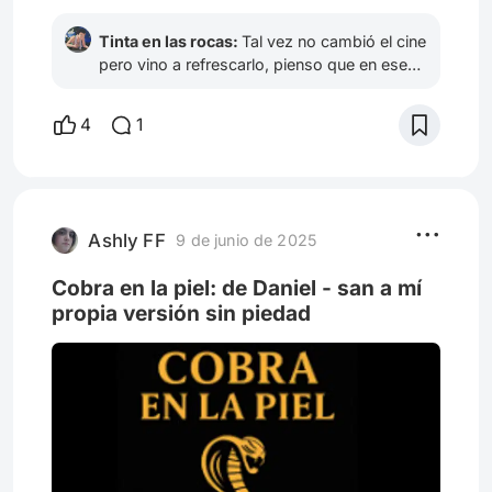
Tinta en las rocas:
Tal vez no cambió el cine
pero vino a refrescarlo, pienso que en ese
sentido es más relevante la saga de Rocky,
por citar alguna.
4
1
Ashly FF
9 de junio de 2025
Cobra en la piel: de Daniel - san a mí
propia versión sin piedad