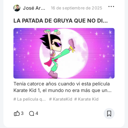
entendido que la "descanonizaron" pero me
gusta mucho como para no tenerla en cuen
José Armando el desaparecido
16 de septiembre de 2025
LA PATADA DE GRUYA QUE NO DI...
Tenía catorce años cuando vi esta película
Karate Kid 1, el mundo no era más que un
pequeño pueblo de clase media donde los
# La película que me lleva a la infancia
# KarateKid
# Karate Kid
sueños se veían en la pantalla grande. Fue
en un cine con olor a asientos viejos de
3
4
madera donde vi por primera vez a Daniel
LaRusso, un chico que no solo se parecía a