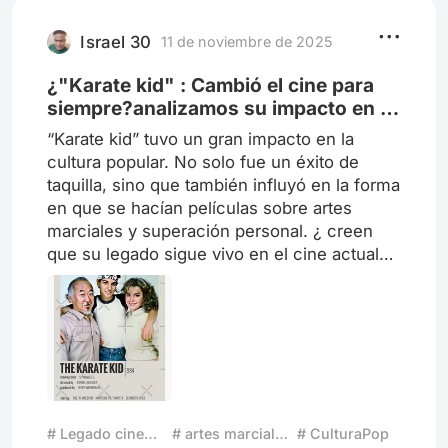
intención de esta serie parece clara,
desterrar la dicotomía entre el
Israel 30
11 de noviembre de 2025
¿"Karate kid" : Cambió el cine para
siempre?analizamos su impacto en la
cultura.
“Karate kid” tuvo un gran impacto en la
cultura popular. No solo fue un éxito de
taquilla, sino que también influyó en la forma
en que se hacían películas sobre artes
marciales y superación personal. ¿ creen
que su legado sigue vivo en el cine actual?
¿ Qué elementos de la película La hicieron
tan especial? ¿Qué otras películas creen
que han tenido un impacto similar al de
“Karate Kid” en la cultura popular?
# Legado cinematográfico
# artes marciales
# CulturaPop