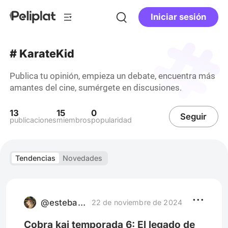
Iniciar sesión
# KarateKid
Publica tu opinión, empieza un debate, encuentra más
amantes del cine, sumérgete en discusiones.
13
15
0
Seguir
publicaciones
miembros
popularidad
Tendencias
Novedades
@estebannieva
22 de noviembre de 2024
Cobra kai temporada 6: El legado de