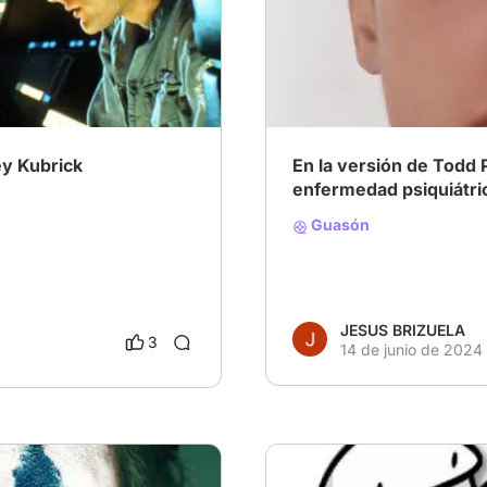
eligencia Artificial
# Villanos encantadores
#
ey Kubrick
En la versión de Todd P
enfermedad psiquiátri
Guasón
JESUS BRIZUELA
3
14 de junio de 2024