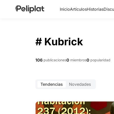
Inicio
Artículos
Historias
Discu
# Kubrick
106
0
0
publicaciones
miembros
popularidad
Tendencias
Novedades