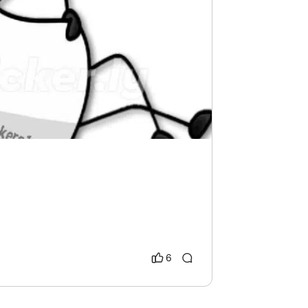
 Wéstern
storia
6