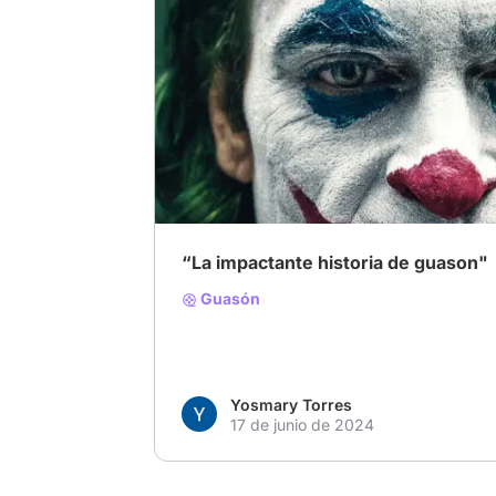
# Villanos encantadores
# Gótico
# Cienci
“La impactante historia de guason"
Guasón
Yosmary Torres
17 de junio de 2024