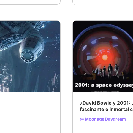
e
# Jedi completo
# Desafío cinéfilo: Tempora
# Ciencia ficción
¿David Bowie y 2001: 
fascinante e inmortal 
Moonage Daydream