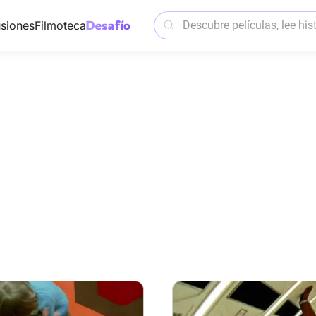
siones
Filmoteca