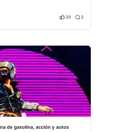
20
2
 Clásico
# Película de carretera
a de gasolina, acción y autos