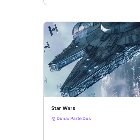
# Ciencia ficción
# Padawan en aprendizaj
Star Wars
Duna: Parte Dos