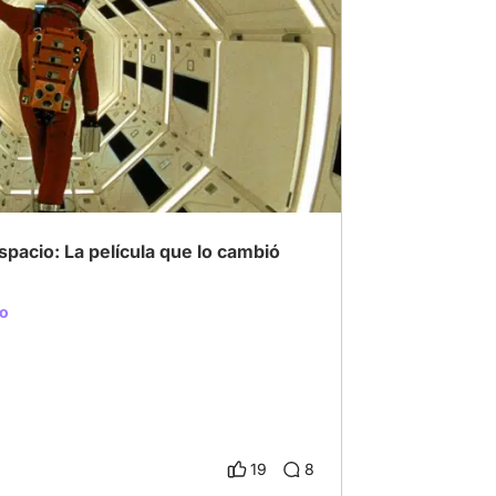
ine
# Ciencia ficción
# Kubrick
spacio: La película que lo cambió
io
19
8