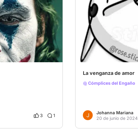
a ficción
# Villanos encantadores
#
# Mejores Películas de la Hi
La venganza de amor
Cómplices del Engaño
Johanna Mariana
3
1
20 de junio de 2024