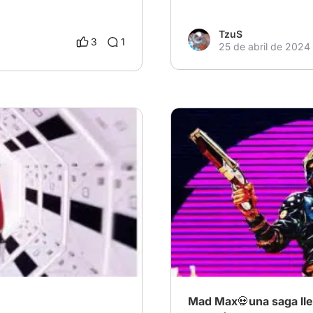
TzuS
3
1
25 de abril de 2024
# Temporada de acción
#
Mad Max💀una saga llen