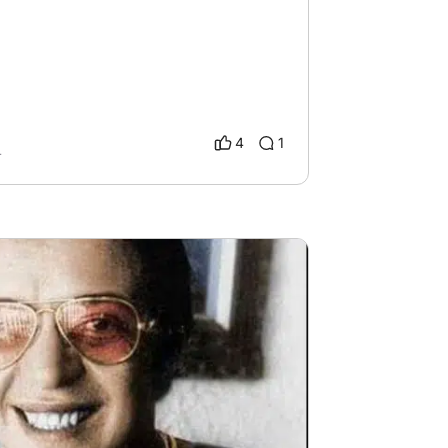
4
1
4
 Suspenso
# Película histórica