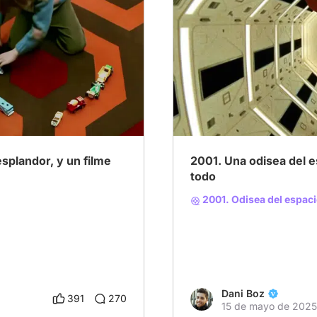
brick
# stanley kubrick
# Momentos icónicos del c
esplandor, y un filme
2001. Una odisea del e
todo
2001. Odisea del espac
Dani Boz
391
270
15 de mayo de 2025