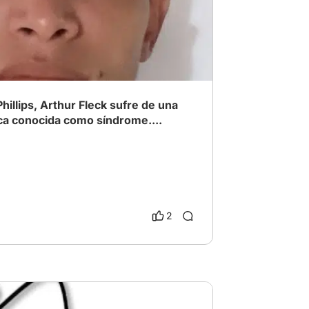
 Bélica
# Desastre
hillips, Arthur Fleck sufre de una
ca conocida como síndrome....
2