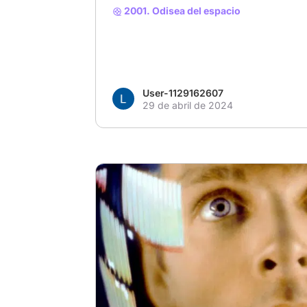
2001. Odisea del espacio
User-1129162607
29 de abril de 2024
# De culto
# Kubrick