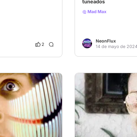
tuneados
Mad Max
NeonFlux
2
14 de mayo de 202
# Villanos encantadores
#