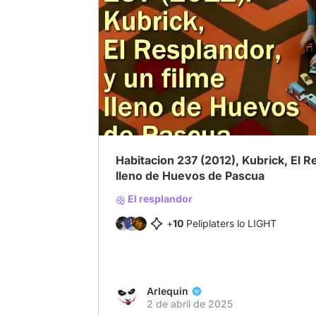
# Los mejores "Easter eggs" del cine
# Ku
Habitacion 237 (2012), Kubrick, El R
lleno de Huevos de Pascua
El resplandor
+
10
Peliplaters lo LIGHT
Arlequin
2 de abril de 2025