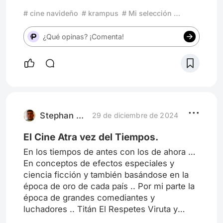
Segundo Punto: Castigo vs. Redención
# cine navideño
# krampus
# Mi selección para Diciembre
¿Qué mensaje impacta más: un castigo
sobrenatural como el de Krampus o la lucha
¿Qué opinas? ¡Comenta!
humana y moral de Fatman para mantener la
fe en la humanidad? Tercer Punto: El Papel
de la Familia y la Sociedad Krampus: La
disfunción familiar y el abandono de los
valores tradicionales. Fatman: La corrupción
moral en los individuos y cómo afecta al
propio símbolo de la Navidad. Cierre:
Stephan Alberto Santos Martinez
29 de diciembre de 2024
Reflexión al Público ¿Cuál de las dos
películas presenta una visión más cercana a
El Cine Atra vez del Tiempos.
la realidad de nuestros valores actuales?
En los tiempos de antes con los de ahora …
¿Con cuál mensaje se identifica más el
En conceptos de efectos especiales y
público? Conclusión: Lecciones para la Vida
ciencia ficción y también basándose en la
Real ¿Qué podemos aprender de Fatman y
época de oro de cada país .. Por mi parte la
Krampus para mantener vivo el verdadero
época de grandes comediantes y
espíritu navideño?
luchadores .. Titán El Respetes Viruta y
Capulina Luchadores Octagon El Santo Blue