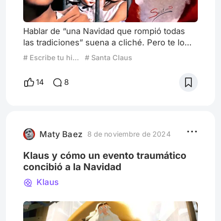
Hablar de “una Navidad que rompió todas
las tradiciones” suena a cliché. Pero te lo
juro: la Navidad en que vi Santa Claus por
# Escribe tu historia: La Navidad menos navideña
# Santa Claus
primera vez fue como si alguien le hubiera
robado a Papá Noel el trineo, lo hubiera
14
8
metido en un túnel psicodelico, y lo lanzara
directo al hiperespacio. Nada que ver con el
tradicional “Mi Pobre Angelito”, “Elf” o
“Santa Claus es un cuento de hadas” lleno
de luces pastel
Maty Baez
8 de noviembre de 2024
Klaus y cómo un evento traumático
concibió a la Navidad
Klaus