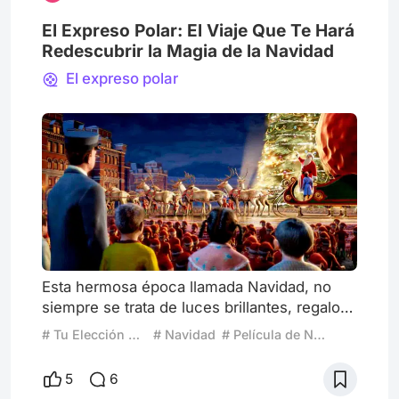
El Expreso Polar: El Viaje Que Te Hará
Redescubrir la Magia de la Navidad
El expreso polar
Esta hermosa época llamada Navidad, no
siempre se trata de luces brillantes, regalos
bajo el árbol o reuniones familiares. A
# Tu Elección Especial para Navidad
# Navidad
# Película de Navidad
veces, es una era de introspección, de
volver a conectar con esa parte de nosotros
5
6
que ha quedado dormida bajo el inmenso