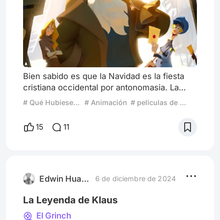
Bien sabido es que la Navidad es la fiesta
cristiana occidental por antonomasia. La
festividad que conmemora el nacimiento de
# Qué Hubiese Pasado Si el Personaje No Moría…
# Animación
# peliculas de animacion
Jesucristo (que según historiadores, dista
de ser el 25 de Diciembre) y decretada allá
15
11
por el siglo IV por el Papa Liberio en el
Imperio Romano, fue, con el paso del
tiempo, adaptándose a las distintas culturas
alrededor del globo, llegando incluso a
traspasar las barreras
Edwin Huaman Rojas
6 de diciembre de 2024
La Leyenda de Klaus
El Grinch