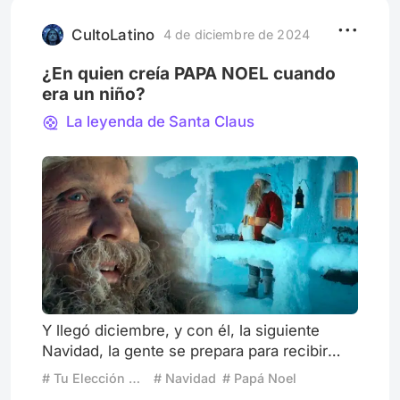
un subtexto inquietante. ¿Y si miramos esta
película desde la perspectiva
CultoLatino
4 de diciembre de 2024
¿En quien creía PAPA NOEL cuando
era un niño?
La leyenda de Santa Claus
Y llegó diciembre, y con él, la siguiente
Navidad, la gente se prepara para recibir
una vez mas, como cada año, ese día
# Tu Elección Especial para Navidad
# Navidad
# Papá Noel
especial, donde todos se vuelven locos.