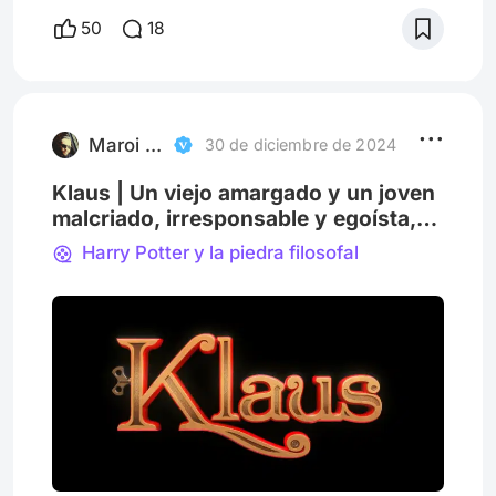
Para algunos, un mes de compras y regalos,
50
18
para otros un momento de reflexión y
espiritualidad, y hay quienes lo ven como un
día mas, quizás triste, quizás normal.
Muchas veces al llegar el 25 de Diciembre,
nos olvidamos un poco del verdade
Maroi Sander
30 de diciembre de 2024
Klaus | Un viejo amargado y un joven
malcriado, irresponsable y egoísta,
llegan a cambiarlo todo.
Harry Potter y la piedra filosofal