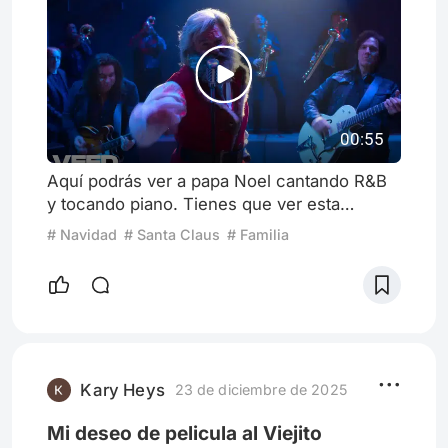
00:55
Aquí podrás ver a papa Noel cantando R&B
y tocando piano. Tienes que ver esta
pelicula en familia esta navidad.
# Navidad
# Santa Claus
# Familia
Kary Heys
23 de diciembre de 2025
Mi deseo de pelicula al Viejito