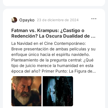
peso de las responsabilidades, el
escepticismo o las exigencias de la vida
adulta. En lo personal, cada Diciembre, esta
reconexión llega a través de una
Opayko
23 de diciembre de 2024
Fatman vs. Krampus: ¿Castigo o
Redención? La Oscura Dualidad de la
Navidad"
La Navidad en el Cine Contemporáneo:
Breve presentación de ambas películas y su
enfoque único hacia el espíritu navideño.
Planteamiento de la pregunta central: ¿Qué
tipo de juicio merece la humanidad en esta
época del año? Primer Punto: La Figura de
Santa Claus y Su Dualidad Fatman: ¿Es
Santa Claus un símbolo de bondad
incondicional o una víctima del egoísmo
humano? Krampus: ¿Es Krampus un reflejo
necesario de las consecuencias de
nuestros actos o simplemente un villano?