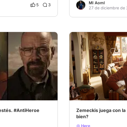
Ml Aoml
5
3
27 de diciembre de
orita2024
# MejorPelícula2024
# Pel
 estés. #AntiHeroe
Zemeckis juega con la no
bien?
Here