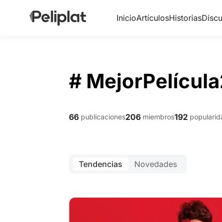
Inicio
Artículos
Historias
Discu
# MejorPelícul
66
206
192
publicaciones
miembros
popularid
Tendencias
Novedades