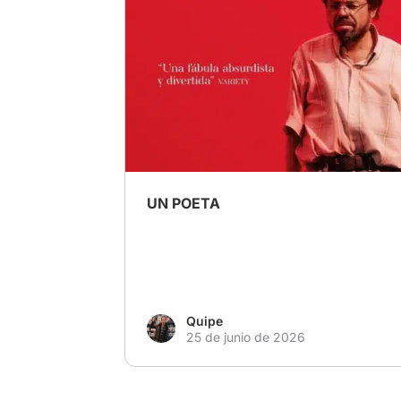
# La Película que Mejor Representa a Mi Pa
# tragicomedia
UN POETA
Quipe
25 de junio de 2026