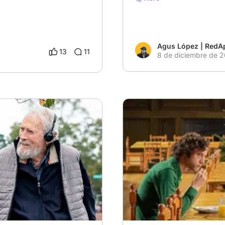
Agus López | RedA
13
11
8 de diciembre de 
lículaFavorita2024
# estrenos
# Estrenos 202