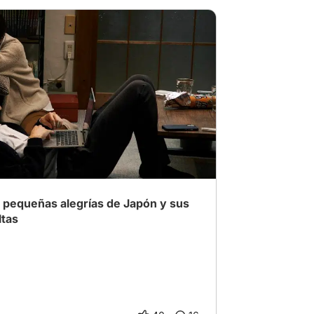
a
# MejorPelícula2024
# Cine Asiatico
as pequeñas alegrías de Japón y sus
ltas