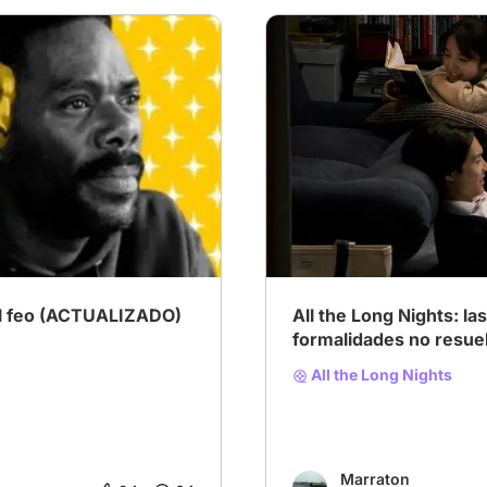
ejor Película
# Wicked
# Explore Japanese Cinem
el feo (ACTUALIZADO)
All the Long Nights: l
formalidades no resue
All the Long Nights
Marraton