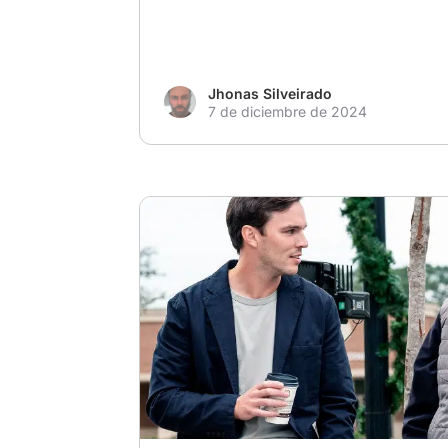
Jhonas Silveirado
7 de diciembre de 2024
# Tu Elección Especial para Navidad
# Pe
# MejorPelícula2024