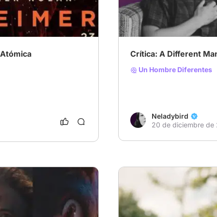
# MejorPelícula2024
 Atómica
Crítica: A Different Ma
Un Hombre Diferentes
Neladybird
20 de diciembre de