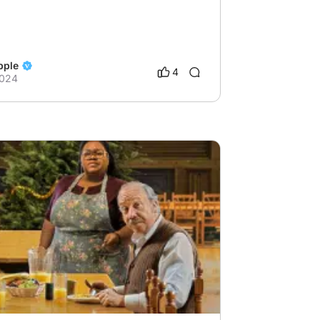
pple
4
2024
4
# Estreno