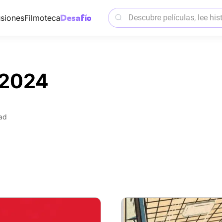
siones
Filmoteca
a2024
ad