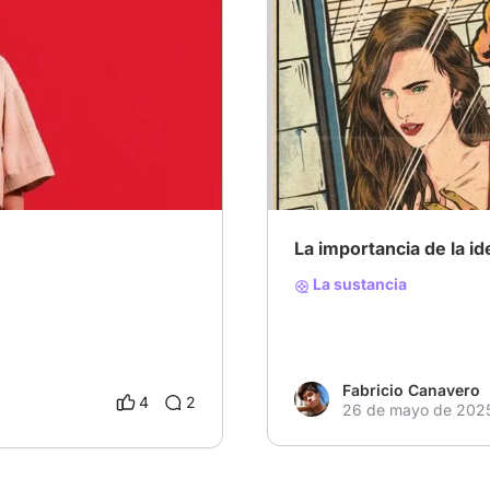
ís
# Reseñas
# Guion
# MejorPelícula2
La importancia de la i
La sustancia
Fabricio Canavero
4
2
26 de mayo de 202