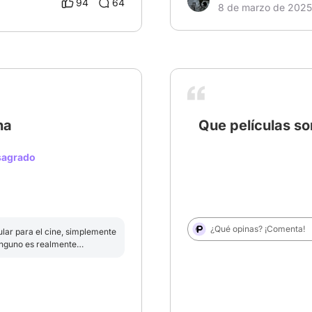
94
64
8 de marzo de 2025
na
Que películas so
# MejorPelícula2024
 sagrado
¿Qué opinas? ¡Comenta!
ular para el cine, simplemente
ninguno es realmente