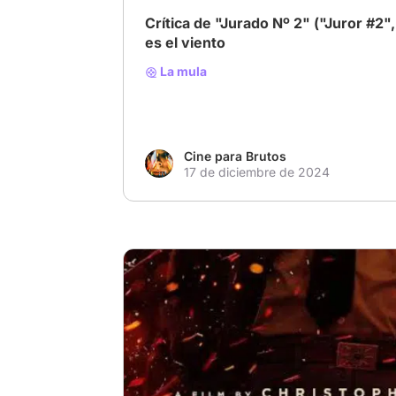
Crítica de "Jurado Nº 2" ("Juror #2",
es el viento
La mula
Cine para Brutos
17 de diciembre de 2024
# MejorPelícula2024