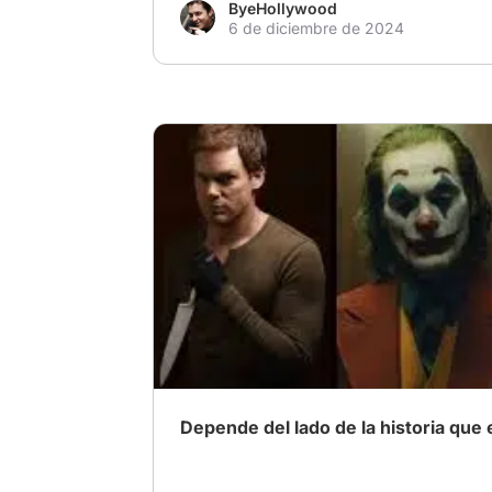
ByeHollywood
6 de diciembre de 2024
# El auge de los antihéroes
# PelículaFav
# MejorPelícula2024
Depende del lado de la historia que