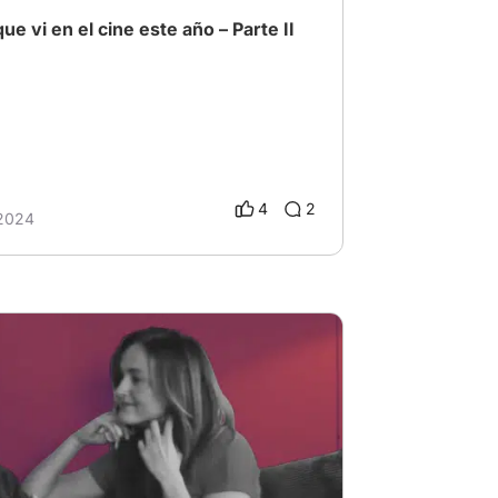
ue vi en el cine este año – Parte II
4
2
 2024
bre
# MejorActuación2024