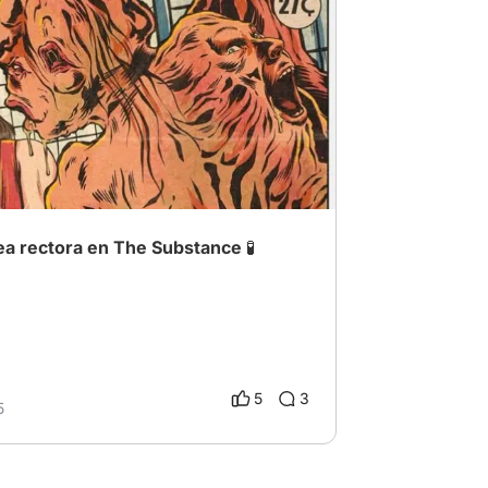
024
# TheSubstance
dea rectora en The Substance 🧪
5
3
5