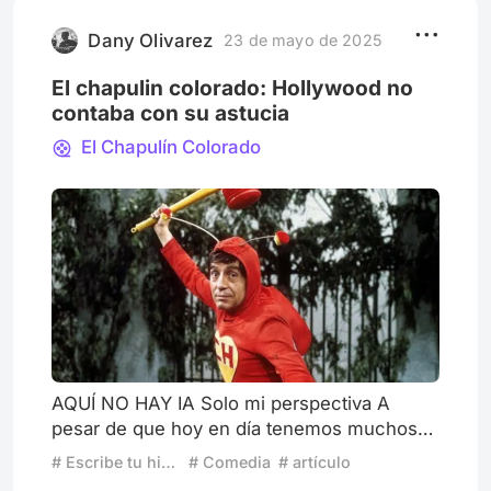
preámbulo, ¡Comencemos! En un país
donde un combo de palomitas cuesta casi
Dany Olivarez
23 de mayo de 2025
el doble de
El chapulin colorado: Hollywood no
contaba con su astucia
El Chapulín Colorado
AQUÍ NO HAY IA Solo mi perspectiva A
pesar de que hoy en día tenemos muchos
héroes tanto del universo marvel, dc o de
# Escribe tu historia: Superhéroes retirados
# Comedia
# artículo
cualquier otra editorial de comics adaptados