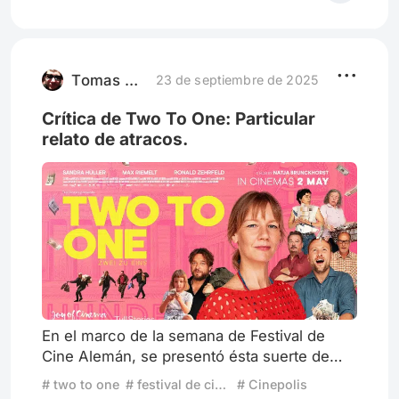
Palma de Oro en Cannes en 2005 está
escrita y dirigida por Jean-Pierre y Luc
Dardenne (o los hermanos Dardenne, cómo
son llamados generalmente), pr
Tomas Giaveno
23 de septiembre de 2025
Crítica de Two To One: Particular
relato de atracos.
En el marco de la semana de Festival de
Cine Alemán, se presentó ésta suerte de
“Heist Film” (o film de atracos) basado en un
# two to one
# festival de cine aleman
# Cinepolis
hecho real dirigido por Natja Brunckhorst y