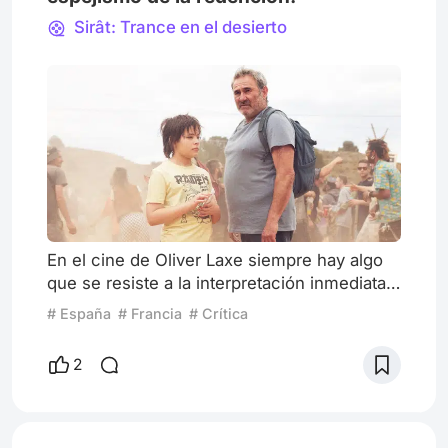
Sirât: Trance en el desierto
En el cine de Oliver Laxe siempre hay algo
que se resiste a la interpretación inmediata.
Sus películas, más que narrativas, parecen
# España
# Francia
# Crítica
construidas como procesos: travesías
físicas que se van erosionando hasta
2
volverse espirituales, o al revés. Sirat, su
cuarto largometraje, prolonga esa búsqueda
pero la lleva a un extremo casi febril, como
si el propio dispositivo cinematográfico