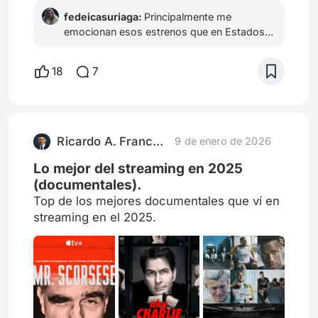
fedeicasuriaga:
Principalmente me
emocionan esos estrenos que en Estados
Unidos se hicieron este año pero en
Latinoamérica llegan a principio de 2025.
18
7
Por ejemplo, Conclave, Emilia Pérez, Anora y
Megalópolis. En cuanto a estrenos propios
del año, quiero ver la tercera temporada de
The White Lotus y Mickey 17, la nueva
película de Bong Joon-ho.
Ricardo A. Franco Farías
9 de enero de 2026
Lo mejor del streaming en 2025
(documentales).
Top de los mejores documentales que ví en
streaming en el 2025.