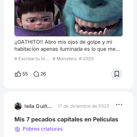
¡¡GATHITO!! Abro mis ojos de golpe y mi
habitación apenas iluminada es lo que me
rodea, otra vez el mismo sueño o pesadilla.
# Escribe tu historia: ¿Qué viene después del final feliz?
# Monsters
# 2025
Randall me persigue, Gathito me esconde,
el señor Waternoose, la máquina, Mike
55
26
Wazowski y una puerta destruida, desde
que tengo memoria el mismo sueño se
repite, se que no estoy loca, se que fue real
y tengo que encontrarlos. No descansaré
hasta que pueda ver de nuevo a Sull
leila Guiñazú
17 de diciembre de 2025
Mis 7 pecados capitales en Películas
Pobres criaturas