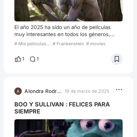
El año 2025 ha sido un año de películas
muy interesantes en todos los géneros,
pero sin duda alguna hay una que dejó una
# Mis películas favoritas de 2025
# Frankenstein
# movies
huella en mí: Con dos horas y media de
duración, estaba preparada para que pudiera
1
1
sentirse tediosa y largamente innecesaria
como muchas otras películas, pero esta fue
diferente, de una muy buena manera. Me
encontré disfrutándola sin importar el
tiempo, y me dejó con un sentimie
Alondra Rodríguez 2109
19 de marzo de 2025
BOO Y SULLIVAN : FELICES PARA
SIEMPRE