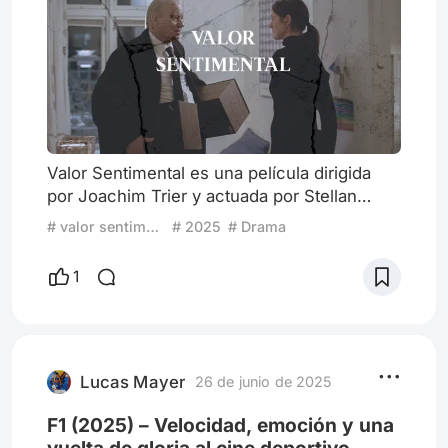
Valor Sentimental es una película dirigida
por Joachim Trier y actuada por Stellan
Skarsgárd, Renate Reinsve, Inga Ibsdotter
# valor sentimental
# 2025
# Drama
Lilleaas y Elle Fanning, como los
protagonistas principales. El guión fue
1
escrito por Eskil Vogt y Joachim Trier. Debo
admitir que vi esta película después de los
Oscars, habia escuchado de la misma por
televisión y su trailer me había llamado la
atención pero algo en mi no
Lucas Mayer
26 de junio de 2025
F1 (2025) – Velocidad, emoción y una