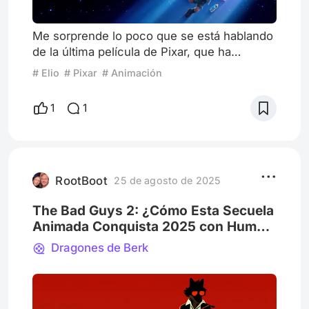
Me sorprende lo poco que se está hablando
de la última película de Pixar, que ha
quedado totalmente eclipsada por el
# Elio
# Pixar
# Animación
fenómeno de Superman (2025). Sorpresivo,
más si cabe cuando se trata de una película
1
1
original y no una secuela, como nos tenían
bastante acostumbrados en los últimos
años. Como ya he comentado en anteriores
ocasiones, la industria cinematográfica está
cada vez menos dispuesta a asum
RootBoot
25 de agosto de 2025
The Bad Guys 2: ¿Cómo Esta Secuela
Animada Conquista 2025 con Humor,
Acción y un Giro Feminista?
Dragones de Berk