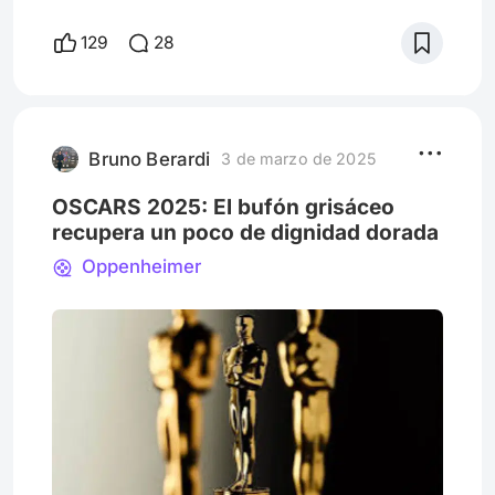
Matt Damon: Good Will Hunting. La cinta,
escrita por ambos, retrata la vida de un
129
28
joven de 20 años que vive en la ciudad de
Boston, misma en la que creció Damon. De
ahí que la vida se retrate de forma tan
cercana al sentimiento de crecer en los
barrios de Massachussets. La e
Bruno Berardi
3 de marzo de 2025
OSCARS 2025: El bufón grisáceo
recupera un poco de dignidad dorada
Oppenheimer