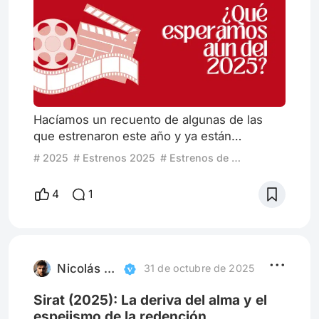
Hacíamos un recuento de algunas de las
que estrenaron este año y ya están
disponibles en plataformas para disfrutar.
# 2025
# Estrenos 2025
# Estrenos de películas 2025
Ahora, resta hacer un repaso de algunas
que aún no estrenaron comercialmente, sea
4
1
en plataformas o salas de cine, y tienen los
últimos meses del año para hacerlo y llegar
a participar de la temporada de premios. Sí,
ya nos quedan dos meses del año… Hay
que elegir muy bien qué se ve
Nicolás Medina San Martín
31 de octubre de 2025
Sirat (2025): La deriva del alma y el
espejismo de la redención.