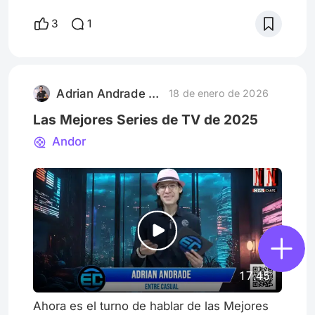
con un elenco que incluye a Sandra Hüller
3
1
(Anatomy of a Fall, The Zone of Interest),
Ronald Zehrfeld (Bárbara, Phoenix) y un
largo etcétera. Durante 1990, en plena
reunificación de Alemania tras la caída del
Adrian Andrade Ma.
18 de enero de 2026
muro de Berlín, una fa
Las Mejores Series de TV de 2025
Andor
17:45
Ahora es el turno de hablar de las Mejores