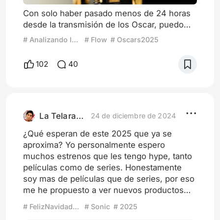
Con solo haber pasado menos de 24 horas
desde la transmisión de los Oscar, puedo
confirmar las sospechas que comencé a
# Analizando los premios Óscar 2025
# Flow
# Oscars2025
tener el año pasado, y se afianzaron más
con la lista de los nominados. Los Oscar
102
40
que perdieron todo valor y objetividad en las
últimas entregas, nos sorprendieron
recuperando el color y dejando atrás su
show que rallaba en la parodia. ¿Cuándo
inició todo esto? En las entregas pas
La Telaraña Cinefila
24 de diciembre de 2024
¿Qué esperan de este 2025 que ya se
aproxima? Yo personalmente espero
muchos estrenos que les tengo hype, tanto
películas como de series. Honestamente
soy mas de películas que de series, por eso
me he propuesto a ver nuevos productos
que me faltan ver, tanto en Netflix como
# FelizNavidad2024
# Sonic
# 2025
Disney Plus y HBO.