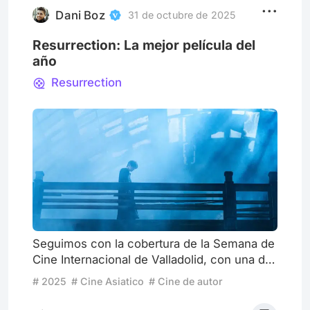
estuviera a punto de
Dani Boz
31 de octubre de 2025
Resurrection: La mejor película del
año
Resurrection
Seguimos con la cobertura de la Semana de
Cine Internacional de Valladolid, con una de
las películas que más expectación han
# 2025
# Cine Asiatico
# Cine de autor
generado en la cinefilia desde que se
estrenase en Cannes el pasado mes de