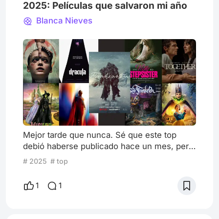
2025: Películas que salvaron mi año
Blanca Nieves
Mejor tarde que nunca. Sé que este top
debió haberse publicado hace un mes, pero
las celebraciones navideñas se atravesaron
# 2025
# top
en el camino y apenas tuve tiempo de
respirar. Aun así, no quería perder la
1
1
oportunidad de compartirlo, sobre todo
porque es un escrito largo y en el que puse
mucho empeño. Así que sin más