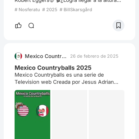
Robert Eggers🧛 🎬¿Logra llegar a la altura
de la original?
# Nosferatu
# 2025
# BillSkarsgård
Mexico Countryballs
26 de febrero de 2025
Mexico Countryballs 2025
Mexico Countryballs es una serie de
Television web Creada por Jesus Adrian
SLU lanzado el 17 de enero de 2025 en
YouTube