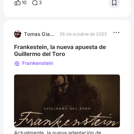
10
3
mayo; y no es para menos, ya que se trata
de la vuelta a los ruedos de uno de los
directores más estimulantes que ha tenido
el cine de autor este siglo. Bi Gan ha
conseguido generar asombro y éxtasis
Tomas Giaveno
26 de octubre de 2025
Frankestein, la nueva apuesta de
Guillermo del Toro
Frankenstein
Actualmente, la nueva adaptación de