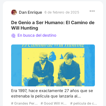
avanzan los canales y la información que da
cada uno hasta llegar al nombre de Distrito
10: “Un tsunami registrado durante la
Dan Enrique
6 de febrero de 2025
madrugada sacudió la Costa de D
De Genio a Ser Humano: El Camino de
Will Hunting
En busca del destino
Era 1997, hace exactamente 27 años que se
estrenaba la película que lanzaría al
estrellato a Ben Affleck y a su mejor amigo,
# Grandes Perdedores
# Good Will Hunting
# película de confort