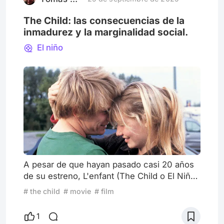
The Child: las consecuencias de la
inmadurez y la marginalidad social.
El niño
A pesar de que hayan pasado casi 20 años
de su estreno, L'enfant (The Child o El Niño)
resulta ser uno de los más devastadores
# the child
# movie
# film
trabajos cuya simple historia está ejecutada
con tal maestría que estimula al debate
1
luego de su visionado. La ganadora de la