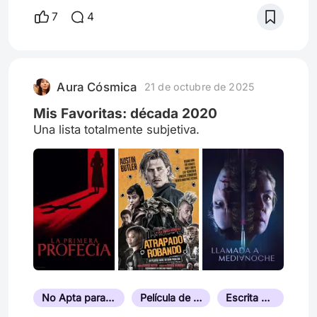
modernamente a la gran pantalla, aun así no
7
4
podríamos encontrar a uno quien iguale los
valores y cualidades super humanas como
las de el chapulín colorado, el mejor
superhéroe de Latinoamérica que podíamos
Aura Cósmica
21 de octubre de 2025
tener desde aquella época. Un h
Mis Favoritas: década 2020
Una lista totalmente subjetiva.
No Apta para Personas Sensibles
Película de Moda de Su Año
Escrita por su Director