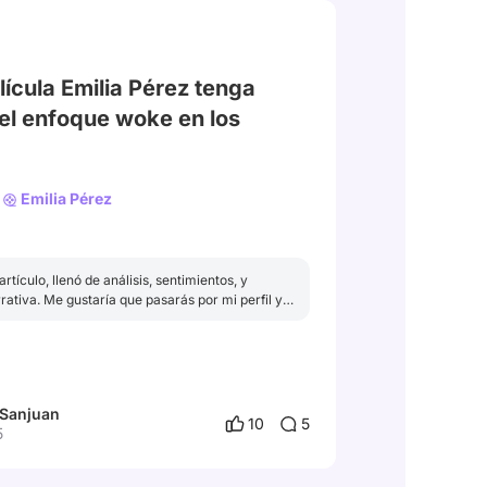
lícula Emilia Pérez tenga
el enfoque woke en los
ez
Emilia Pérez
rtículo, llenó de análisis, sentimientos, y
ativa. Me gustaría que pasarás por mi perfil y
culos.@@L. C.👋
 Sanjuan
10
5
5