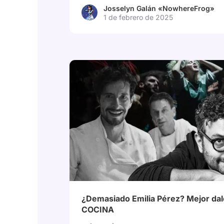
Josselyn Galán «NowhereFrog»
1 de febrero de 2025
# Tramas múltiples
# Perspectivas múltiple
¿Demasiado Emilia Pérez? Mejor dal
COCINA