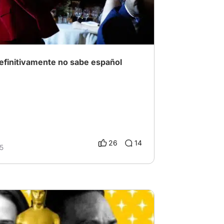
ez
# Oscars2025
definitivamente no sabe español
26
14
5