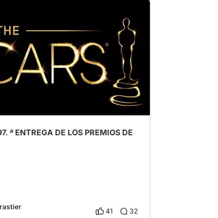
Óscar 2025
# Anora
# sean baker
97. ª ENTREGA DE LOS PREMIOS DE
rastier
41
32