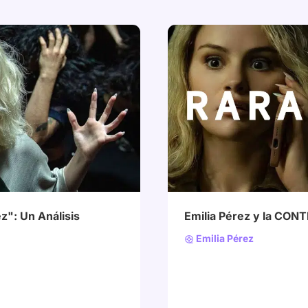
# Realismo
# América Lati
z": Un Análisis
Emilia Pérez y la CON
Emilia Pérez