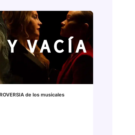
na
# EmiliaPérez
TROVERSIA de los musicales