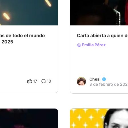
# EmiliaPérez
# Emilia per
ulas de todo el mundo
Carta abierta a quien 
de 2025
Emilia Pérez
Chesi
17
10
8 de febrero de 202