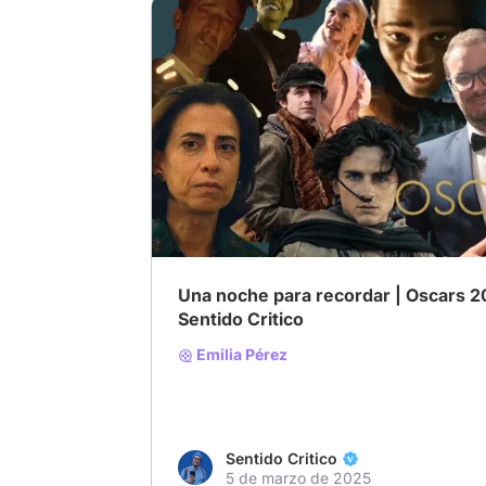
# Analizando los premios Óscar 2025
# O
# Premios Oscar
Una noche para recordar | Oscars 2025 | Migue Calabria |
Sentido Critico
Emilia Pérez
Sentido Critico
5 de marzo de 2025