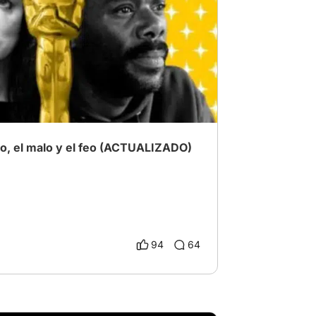
Óscar 2025
# Mejor Película
# Wicked
, el malo y el feo (ACTUALIZADO)
94
64