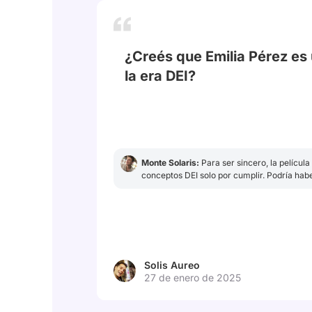
¿Creés que Emilia Pérez es
la era DEI?
# EmiliaPérez
Monte Solaris:
Para ser sincero, la películ
conceptos DEI solo por cumplir. Podría hab
hubieran enfocado en la historia en lugar de
Solis Aureo
27 de enero de 2025