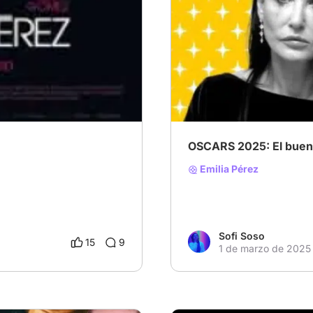
# Analizando los premios 
OSCARS 2025: El bueno
Emilia Pérez
Sofi Soso
15
9
1 de marzo de 2025