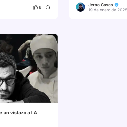
Jeroo Casco
6
19 de enero de 202
s
# La Cocina
e un vistazo a LA