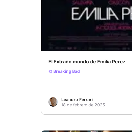
# EmiliaPérez
# Oscars2025
# Promedio
El Extraño mundo de Emilia Perez
Breaking Bad
Leandro Ferrari
18 de febrero de 2025