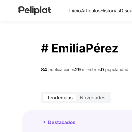
Inicio
Artículos
Historias
Discu
# EmiliaPérez
84
29
0
publicaciones
miembros
popularidad
Tendencias
Novedades
Destacados