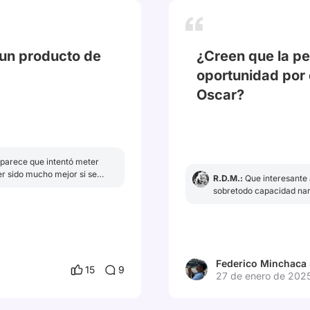
 un producto de
¿Creen que la pe
oportunidad por 
Oscar?
# Oscars2025
# EmiliaPér
a parece que intentó meter
er sido mucho mejor si se
R.D.M.:
Que interesante a
 eso.
sobretodo capacidad narr
dieras un like a mis artí
Federico Minchaca
15
9
27 de enero de 202