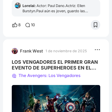
Lorelai:
Actor: Paul Dano.Actriz: Ellen
Burstyn.Paul aún es joven, guardo las
esperanzas que tenga la oportunidad de
brillar.Ellen Burstyn, está bastante mayor,
8
10
pero ojalá más gente joven conociera su
trabajo, su versatilidad. Ella es
absolutamente increíble.
Frank West
1 de noviembre de 2025
LOS VENGADORES EL PRIMER GRAN
EVENTO DE SUPERHEROES EN EL
CINE
The Avengers: Los Vengadores