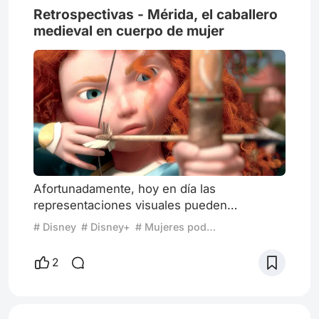
Retrospectivas - Mérida, el caballero
medieval en cuerpo de mujer
Afortunadamente, hoy en día las
representaciones visuales pueden
examinarse a través del prisma de las
# Disney
# Disney+
# Mujeres poderosas
ciencias sociales. Por ejemplo, la historia.
Cine e Historia comparten elementos únicos
2
porque ambos caminos conectan, en
simultáneo, pasado y presente. Aunque la
Edad Media ha sido representada en