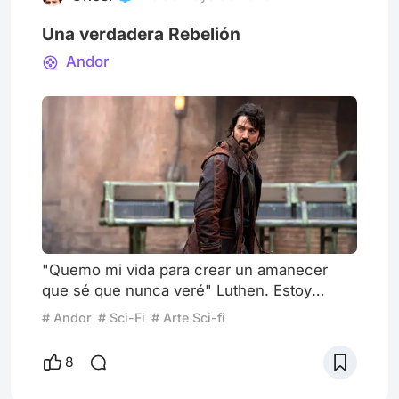
Una verdadera Rebelión
Andor
"Quemo mi vida para crear un amanecer
que sé que nunca veré" Luthen. Estoy
hecho un impresentable. Me dejaron
# Andor
# Sci-Fi
# Arte Sci-fi
babeando, con un léxico poco
correspondiente para este espacio, con la
8
objetividad derrumbada. Qué decir. A la vez,
me repienso como autor de estas notas con