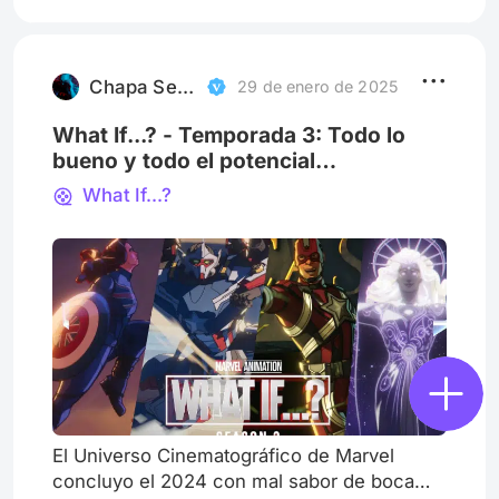
La gente del Axioma vive en sillas flotantes,
con ojos pegados en pantallas holográficas,
consumiendo comida líquida. Sedentarismo
extremo, adicción digital y
Chapa Servin
29 de enero de 2025
What If...? - Temporada 3: Todo lo
bueno y todo el potencial
desperdiciado en historias vacías y
What If...?
tontas
El Universo Cinematográfico de Marvel
concluyo el 2024 con mal sabor de boca