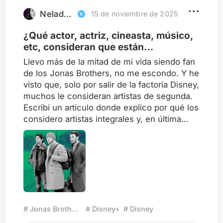
Guillermo Francella presenta Homo
Argentum, su nueva película compuesta por
Neladybird
15 de noviembre de 2025
16 hist
¿Qué actor, actriz, cineasta, músico,
etc, consideran que están
infravalorados?
Llevo más de la mitad de mi vida siendo fan
de los Jonas Brothers, no me escondo. Y he
visto que, solo por salir de la factoria Disney,
muchos le consideran artistas de segunda.
Escribí un artículo donde explico por qué los
considero artistas integrales y, en última
instancia, por qué se les infravalora. Eso me
da curiosidad por saber si ustedes también
tienen un actor o actriz, cineasta, músico,
etc que también les gustaría reivindicar.
# Jonas Brothers
# Disney+
# Disney