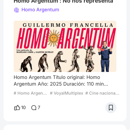
Homo Argentum : No nos representa
Homo Argentum
Homo Argentum Título original: Homo
Argentum Año: 2025 Duración: 110 min
País: Argentina Directores: Mariano Cohn y
# Homo Argentum
# VoyalMultiplex
# Cine nacional Argentino
Gastón Duprat Actores Principales:
Guillermo Francella, Eva de Dominici, Milo J,
10
7
Migue Granados, Clara Kovacic, Vanesa
González, Juan Luppi, Gastón Sofriti, Dalma
Maradona, Guillermo Arengo. Sinopsis: