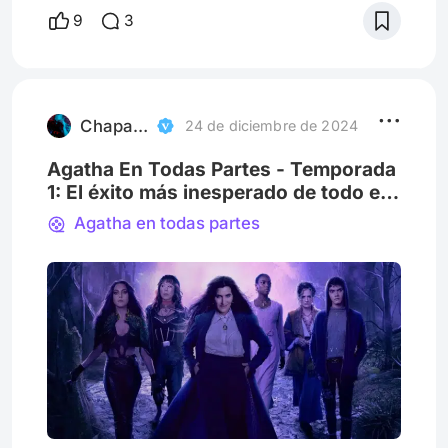
complicadas, abuso de sustancias y
9
3
escenas sexuales. A pesar de que no me
equivoqué, pronto descubrí que la trama va
mucho más allá de eso, tocando temas
mucho más profundos y relevantes para la
vida de cualquier adolescente o joven
Chapa Servin
24 de diciembre de 2024
adulto. Una
Agatha En Todas Partes - Temporada
1: El éxito más inesperado de todo el
UCM
Agatha en todas partes