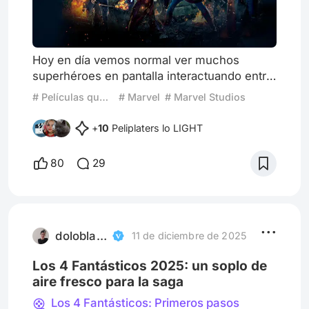
Hoy en día vemos normal ver muchos
superhéroes en pantalla interactuando entre
si pero en principios de los 2000 existían
# Películas que definen generaciones
# Marvel
# Marvel Studios
películas de superhéroes pero no existía ni
siquiera un tráiler de un evento parecido a
+
10
Peliplaters lo LIGHT
este. Los vengadores tienen el merito de no
solamente ser los primeros en hacerlo en
80
29
acción real si no el merito de desarrollar a
todos los personajes con antelación lo que
añadía mucha argu
doloblasco
11 de diciembre de 2025
Los 4 Fantásticos 2025: un soplo de
aire fresco para la saga
Los 4 Fantásticos: Primeros pasos