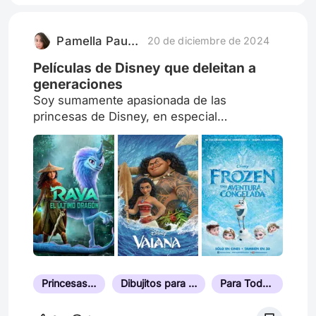
aroma a crónica, y descreo un poco de mí.
Me pregunto: “¿Acaso soy capaz de ser una
Pamella Paulino Mocer
20 de diciembre de 2024
suerte de crítico profesional? ¿De
trasladarme d
Películas de Disney que deleitan a
generaciones
Soy sumamente apasionada de las
princesas de Disney, en especial
Blancanieves, hoy Fronze me trae un amor
que se refleja en mis hijas que son fanáticas
de Elsa y Anna.
Princesas Animadas
Dibujitos para Ver en Familia
Para Toda la Familia