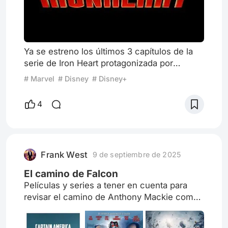
Ya se estreno los últimos 3 capítulos de la
serie de Iron Heart protagonizada por
Dominique Thorne termino su primera
# Marvel
# Disney
# Disney+
temporada y dejando donde lo quedaba Riri
había dejado al personaje de John
4
interpretado por Manny Montana primo de
Parker Robbins interpretado por Anthony
Ramos. El cuarto capítulo empieza con el
equipo de Parker reuniendo tras el
Frank West
9 de septiembre de 2025
fallecimiento de John y deciden separarse
por ahor
El camino de Falcon
Películas y series a tener en cuenta para
revisar el camino de Anthony Mackie como
Falcon y ahora recientemente el nuevo
Capitán América