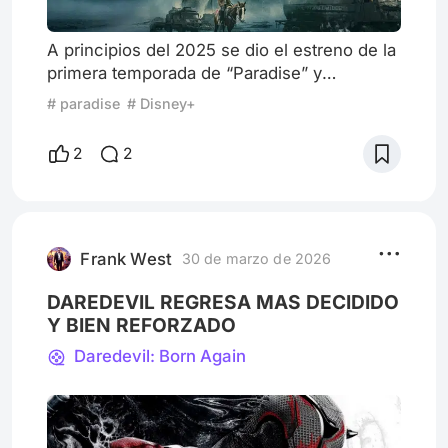
A principios del 2025 se dio el estreno de la
primera temporada de “Paradise” y
rápidamente se convirtió en un éxito
# paradise
# Disney+
absoluto en Disney Plus e incluso en la gran
sorpresa de la plataforma en la cual que la
2
2
llevo a diversas nominaciones de diferentes
premiaciones y por ende su segunda
temporada era un hecho. Ahora en este
2026, llego su segunda temporada para
continuar los misterios dentro del bunk
Frank West
30 de marzo de 2026
DAREDEVIL REGRESA MAS DECIDIDO
Y BIEN REFORZADO
Daredevil: Born Again