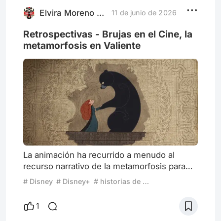
películas como La pasión de Béatrice (1987),
Paseo por el amor y la muerte (1984),
Elvira Moreno Rengifo
11 de junio de 2026
Sebastián (1976)
Retrospectivas - Brujas en el Cine, la
metamorfosis en Valiente
La animación ha recurrido a menudo al
recurso narrativo de la metamorfosis para
darle giros sorprendentes a personajes y
# Disney
# Disney+
# historias de mujeres
tramas. Pero pocas veces se ha visto como
un acto mágico que se entrelaza con la
1
historia cultural de una época. Los primeros