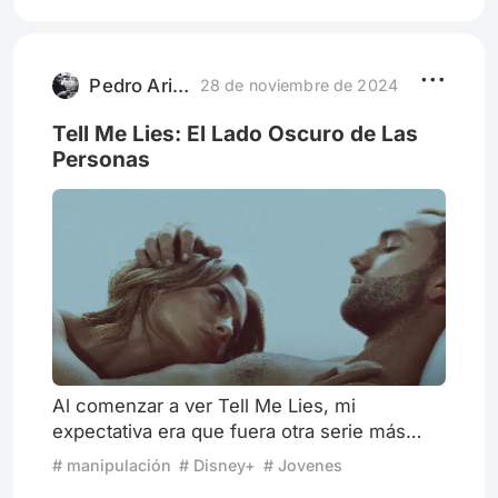
como comienza esta comedia de aventuras
protagonizada por una simple conejita
llamada Judy Hopps, que decide romper
con los estándares sociales, llevando a
Pedro Ariel Scuri
28 de noviembre de 2024
cabo su
Tell Me Lies: El Lado Oscuro de Las
Personas
Al comenzar a ver Tell Me Lies, mi
expectativa era que fuera otra serie más
sobre jóvenes universitarios, con los
# manipulación
# Disney+
# Jovenes
clásicos elementos de relaciones amorosas