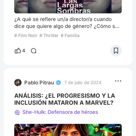
¿A qué se refiere un/a director/a cuando
dice que quiere algo de género? ¿Cómo se
determina lo que es propiamente de género
# Film Noir
# Thriller
# Familia
y lo que no? Eso es precisamente lo que me
pregunté yo el pasado sábado 27 de abril,
4
en la gala final del Festival de Series
Crossover, en el estreno de la nueva serie
original de Disney+ España Las largas
sombras (2024), cuando su directora Clara
Roquet pronunció esas palabr
Pablo Pitrau
7 de julio de 2024
ANÁLISIS: ¿EL PROGRESISMO Y LA
INCLUSIÓN MATARON A MARVEL?
She-Hulk: Defensora de héroes