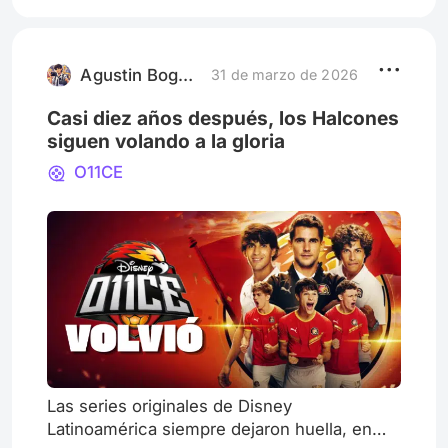
relatos de metamorfosis se consignaron en
las mitologías de casi todos los pueblos de
la Antigüedad. Cientos de diosas y dioses
incursionaron en la Tierr
Agustin Bogado Pitiot
31 de marzo de 2026
Casi diez años después, los Halcones
siguen volando a la gloria
O11CE
Las series originales de Disney
Latinoamérica siempre dejaron huella, en