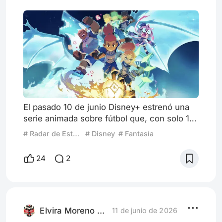
El pasado 10 de junio Disney+ estrenó una
serie animada sobre fútbol que, con solo 11
capítulos de 20 minutos, ha demostrado
# Radar de Estrenos
# Disney
# Fantasía
talento y creatividad que no se veía en sus
producciones desde hace años. Uno podría
24
2
pensar que una animación que gira entorno
al futbol se habría planeado desde hace 1
año, para estrenarla justo durante el Mundial
y aprovechar el interés por el deporte; pero
la cierto es qu
Elvira Moreno Rengifo
11 de junio de 2026