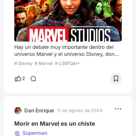
Hay un debate muy importante dentro del
universo Marvel y el universo Disney, donde
claramente hay una grieta gigante.
# Disney
# Marvel
# LGBTQAI+
Relacionado con la política y las ideologías,
por más polémico y disruptivo que sea, hay
2
que hablar de la inclusión dentro del
universo Marvel y definir si realmente la
progresía está aniquilando a un gigante del
entretenimiento. Para empezar hay que
aclarar que esto no es un prob
Dan Enrique
11 de agosto de 2024
Morir en Marvel es un chiste
Superman