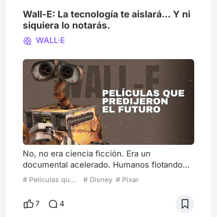
Wall-E: La tecnología te aislará... Y ni
siquiera lo notarás.
WALL·E
No, no era ciencia ficción. Era un
documental acelerado. Humanos flotando
en pantallas son el futuro que ya llegó.
# Películas que predijeron el futuro
# Disney
# Pixar
¿Cuántas horas pasas en TikTok? ¿Mirando
Reels en Instagram? Tantos años después,
7
4
su visión resulta inquietantemente precisa.