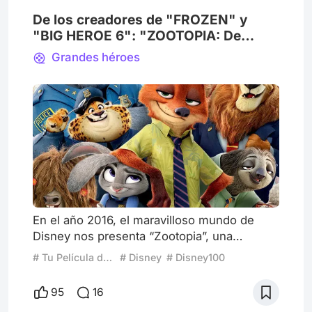
heroísm
De los creadores de "FROZEN" y
"BIG HEROE 6": "ZOOTOPIA: De
coneja a policía."
Grandes héroes
En el año 2016, el maravilloso mundo de
Disney nos presenta “Zootopia”, una
producción de la compañía Walt Disney
# Tu Película de Confort
# Disney
# Disney100
Animation Studios, y dirigida por Byron
Howard y Rich Moore. “Un mundo donde las
95
16
presas temían a los depredadores”, así es