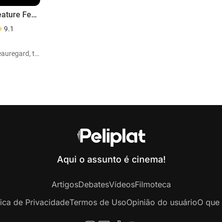
Acri Creature Feature
9.1
Papel: Beauregard, the werewolf
Aqui o assunto é cinema!
Artigos
Debates
Vídeos
Filmoteca
tica de Privacidade
Termos de Uso
Opinião do usuário
O que 