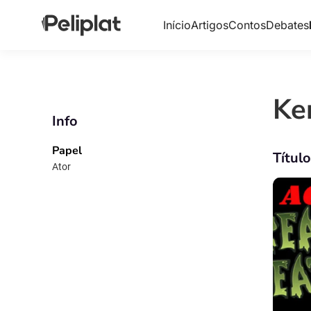
Início
Artigos
Contos
Debates
Ke
Info
Papel
Títul
Ator