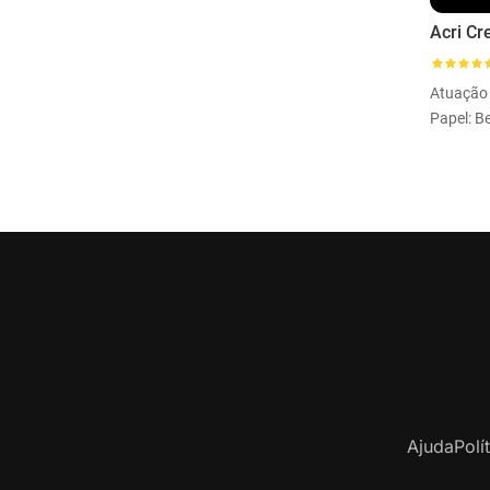
Atuação
Ajuda
Polí