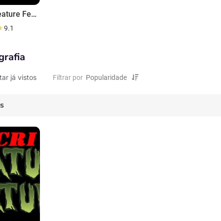
Acri Creature Feature
9.1
grafia
tar já vistos
Filtrar por
es