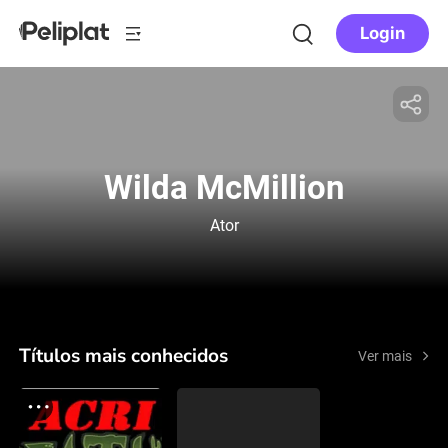
Login
Wilda McMillion
Ator
Títulos mais conhecidos
Ver mais