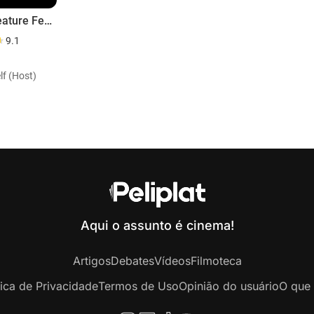
Acri Creature Feature
9.1
lf (Host)
Aqui o assunto é cinema!
Artigos
Debates
Vídeos
Filmoteca
tica de Privacidade
Termos de Uso
Opinião do usuário
O que 