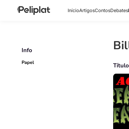
Início
Artigos
Contos
Debates
Bi
Info
Papel
Títul