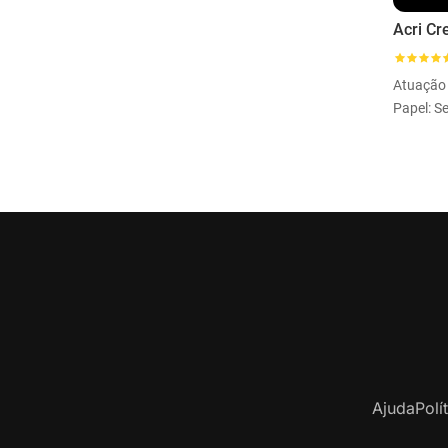
Atuação
Papel: Se
Ajuda
Polí