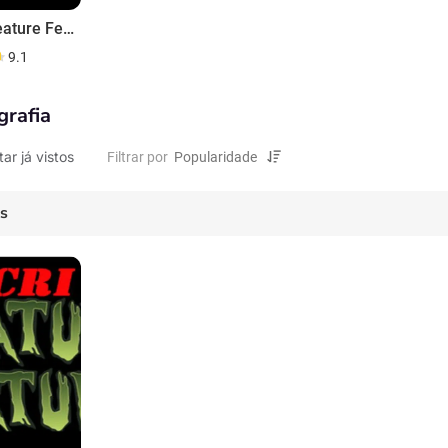
Acri Creature Feature
9.1
grafia
tar já vistos
Filtrar por
es