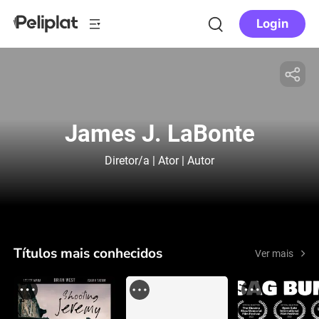
Login
James J. LaBonte
Diretor/a | Ator | Autor
Títulos mais conhecidos
Ver mais