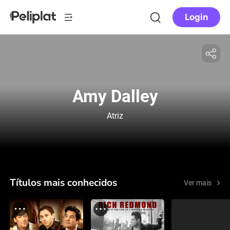
Login
Amy Dalley
Atriz
Títulos mais conhecidos
Ver mais