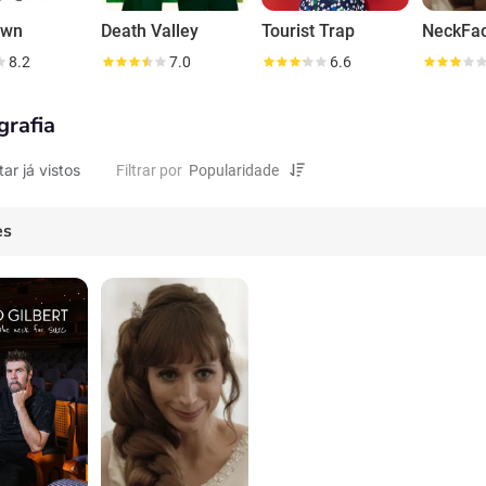
own
Death Valley
Tourist Trap
NeckFa
8.2
7.0
6.6
grafia
tar já vistos
Filtrar por
es