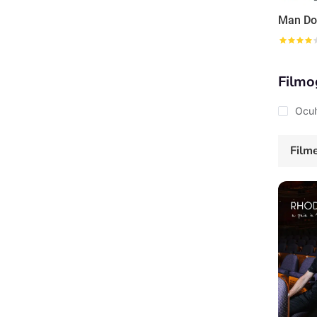
Man D
Filmo
Ocul
Film