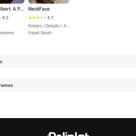
Rhod Gilbert: A Pain in the Neck for SU2C
NeckFace
8.2
5.7
Roteiro / Direção / Atuação
i mesmo
Papel: Dinah
es
ramas