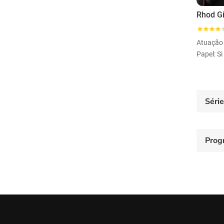
Atuação
Papel: S
Séri
Prog