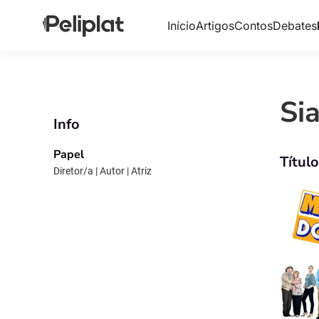
Início
Artigos
Contos
Debates
Si
Info
Papel
Títul
Diretor/a | Autor | Atriz