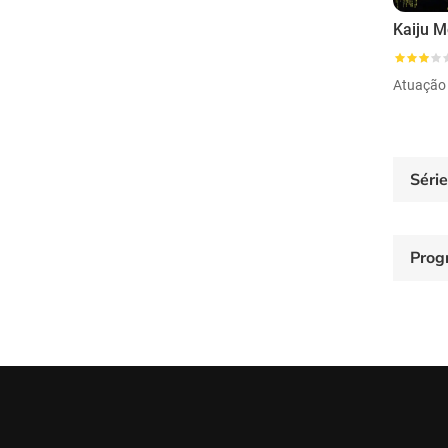
Kaiju 
Atuação
Séri
Prog