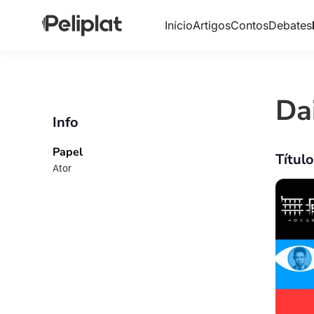
Início
Artigos
Contos
Debates
Da
Info
Papel
Títul
Ator