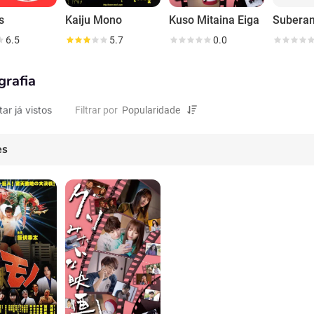
s
Kaiju Mono
Kuso Mitaina Eiga
6.5
5.7
0.0
grafia
tar já vistos
Filtrar por
es