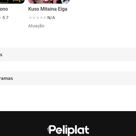
Mono
Kuso Mitaina Eiga
5.7
N/A
Atuação
es
ramas