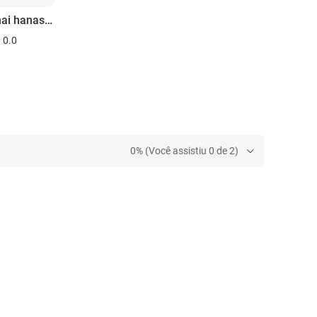
Suberanai hanashi: Omaera, yarennoka!! Shijô saita! Hatsu sansen 9 nin!! Supesharu
0.0
0% (Você assistiu 0 de 2)