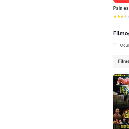
Painles
Filmo
Ocul
Film