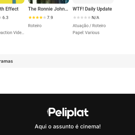
h Effect
The Ronnie Johns Half Hour
WTF! Daily Update
6.3
7.9
N/A
Roteiro
Atuação / Roteiro
Papel: Reaction Videos
Papel: Various
ramas
Aqui o assunto é cinema!