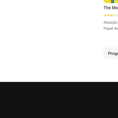
The Mot
Atuação
Prog