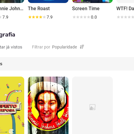
The Ronnie Johns Half Hour
The Roast
Screen Time
WTF! Da
7.9
7.9
0.0
grafia
tar já vistos
Filtrar por
es