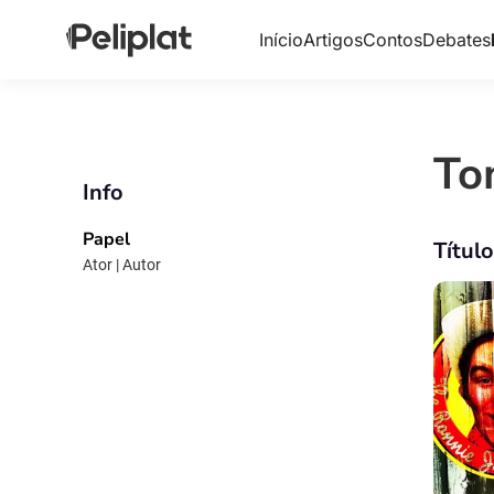
Início
Artigos
Contos
Debates
To
Info
Papel
Títul
Ator | Autor