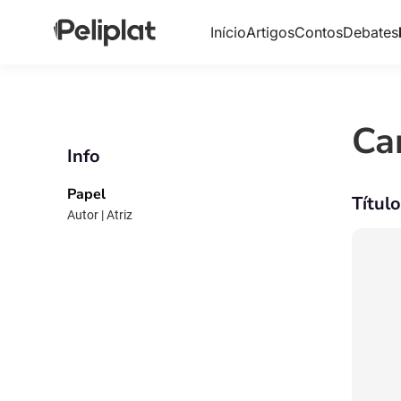
Início
Artigos
Contos
Debates
Ca
Info
Papel
Títul
Autor | Atriz