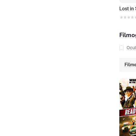
Lost in
Filmo
Ocul
Film