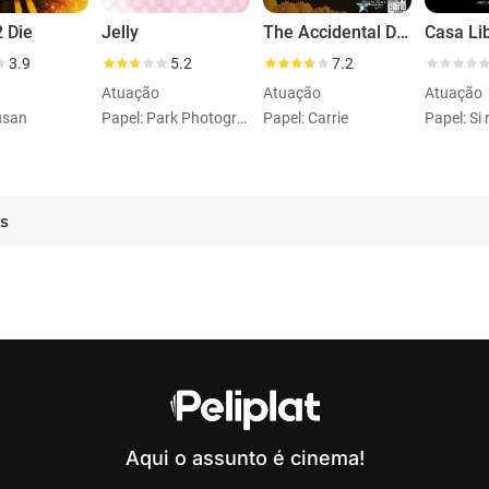
 Die
Jelly
The Accidental Death of Joey by Sue
3.9
5.2
7.2
Atuação
Atuação
Atuação
usan
Papel: Park Photographer
Papel: Carrie
Papel: S
es
Aqui o assunto é cinema!