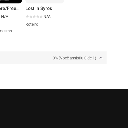
Casa Libre/Freedom House
Lost in Syros
N/A
N/A
Roteiro
i mesmo
0% (Você assistiu 0 de 1)