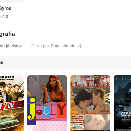
 Syros
0.0
grafia
tar já vistos
Filtrar por
es