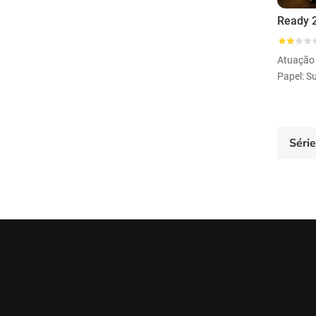
Ready 2
Atuação
Papel: S
Séri