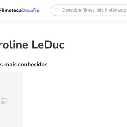
Filmoteca
roline LeDuc
os mais conhecidos