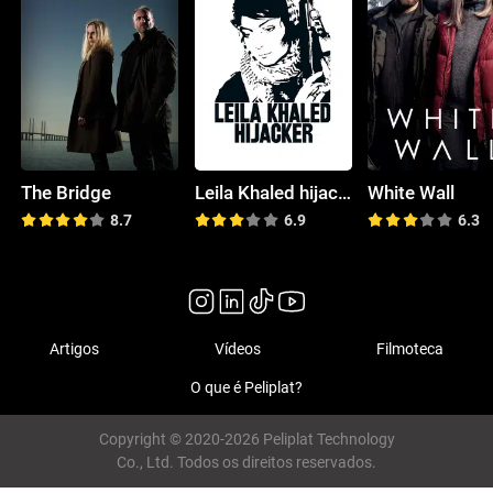
The Bridge
Leila Khaled hijacker
White Wall
8.7
6.9
6.3
Artigos
Vídeos
Filmoteca
O que é Peliplat?
Copyright © 2020-2026 Peliplat Technology
Co., Ltd. Todos os direitos reservados.