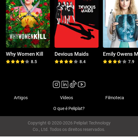
Why Women Kill
Devious Maids
Emily Owens M
8.5
8.4
7.9
Artigos
Vídeos
Filmoteca
O que é Peliplat?
Copyright © 2020-2026 Peliplat Technology
Co., Ltd. Todos os direitos reservados.