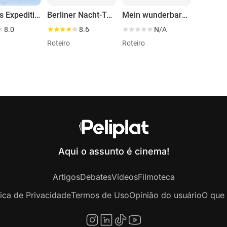
Kesslers Expedition
Berliner Nacht-Taxe
Mein wunderbarer Imbiss
8.0
8.6
N/A
Roteiro
Roteiro
Aqui o assunto é cinema!
Artigos
Debates
Vídeos
Filmoteca
tica de Privacidade
Termos de Uso
Opinião do usuário
O que 