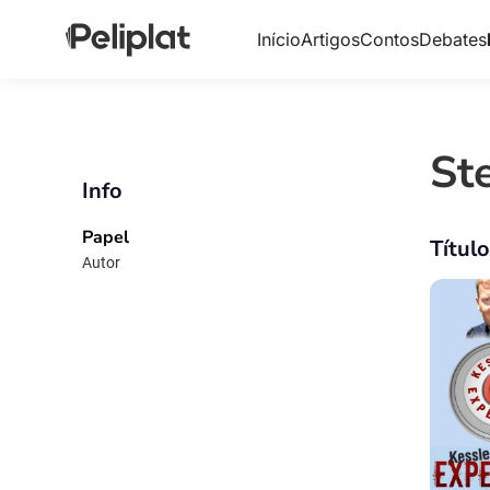
Início
Artigos
Contos
Debates
St
Info
Papel
Títul
Autor