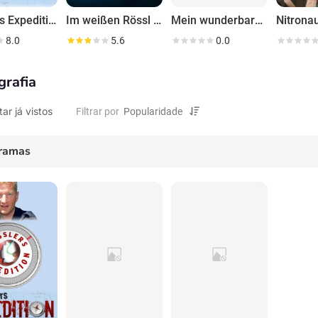
Kesslers Expedition
Im weißen Rössl - Wehe Du singst!
Mein wunderbarer Imbiss
Nitrona
8.0
5.6
0.0
grafia
tar já vistos
Filtrar por
ramas