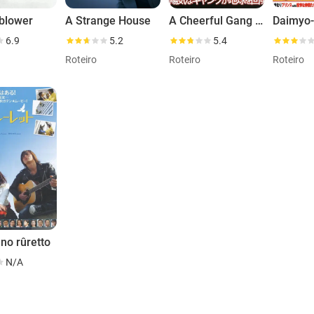
eblower
A Strange House
A Cheerful Gang Turns the Earth
Daimyo
6.9
5.2
5.4
Roteiro
Roteiro
Roteiro
no rûretto
N/A