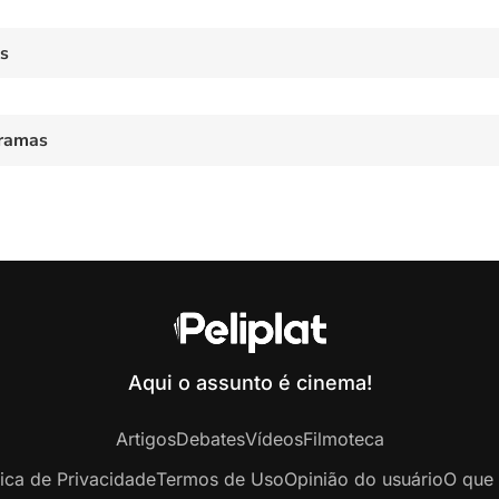
es
ramas
Aqui o assunto é cinema!
Artigos
Debates
Vídeos
Filmoteca
tica de Privacidade
Termos de Uso
Opinião do usuário
O que 