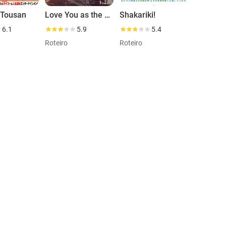
-Tousan
Love You as the World Ends Final
Shakariki!
6.1
5.9
5.4
Roteiro
Roteiro