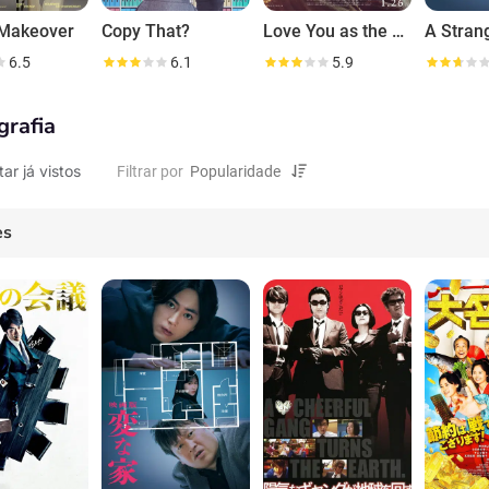
 Makeover
Copy That?
Love You as the World Ends Final
A Stran
6.5
6.1
5.9
grafia
tar já vistos
Filtrar por
es