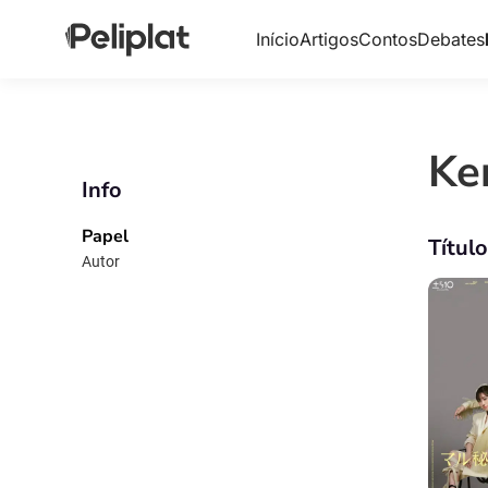
Início
Artigos
Contos
Debates
Ke
Info
Papel
Títul
Autor