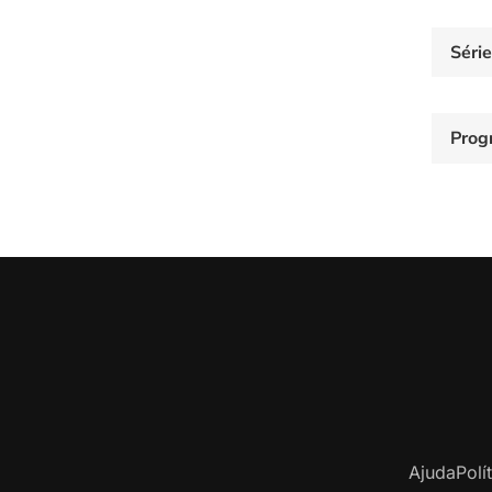
Séri
Prog
Ajuda
Polí