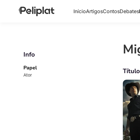
Início
Artigos
Contos
Debates
Mi
Info
Papel
Títul
Ator