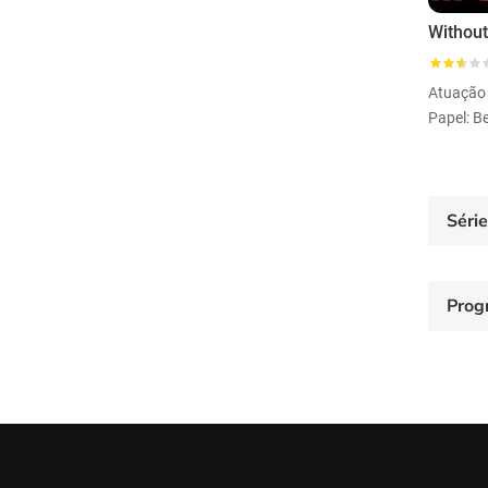
Atuação
Papel: Be
Séri
Prog