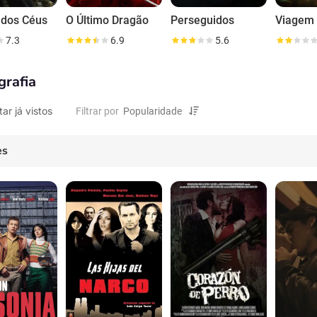
 dos Céus
O Último Dragão
Perseguidos
7.3
6.9
5.6
grafia
tar já vistos
Filtrar por
es