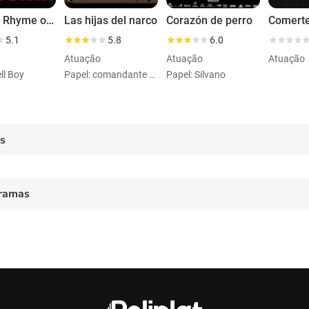
Without Rhyme or Reason
Las hijas del narco
Corazón de perro
Comerte
5.1
5.8
6.0
Atuação
Atuação
Atuação
ll Boy
Papel: comandante Adalid
Papel: Silvano
es
ramas