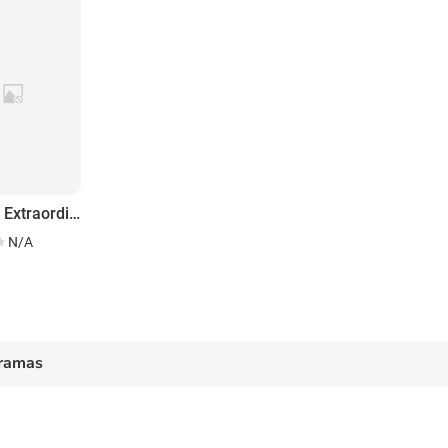
Untitled Extraordinary Attorney Woo English Language Adaptation
N/A
ramas