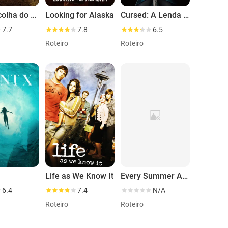
Uma Escolha do Coração
Looking for Alaska
Cursed: A Lenda do Lago
7.7
7.8
6.5
Roteiro
Roteiro
Life as We Know It
Every Summer After
6.4
7.4
N/A
Roteiro
Roteiro