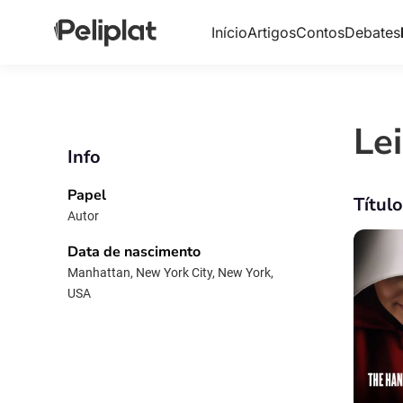
Início
Artigos
Contos
Debates
Le
Info
Papel
Títul
Autor
Data de nascimento
Manhattan, New York City, New York,
USA