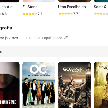
 da Aia
Eli Stone
Uma Escolha do Coração
Saint X
8.3
7.7
7.7
grafia
tar já vistos
Filtrar por
es