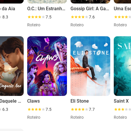
 da Aia
O.C.: Um Estranho no Paraíso
Gossip Girl: A Garota do Blog
8.3
7.5
7.6
Roteiro
Roteiro
Roteiro
Depois Daquele Ano
Claws
Eli Stone
Saint X
6.3
7.5
7.7
Roteiro
Roteiro
Roteiro