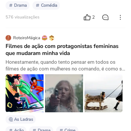
Drama
Comédia
2
576 visualizações
RoteiroMágica
Filmes de ação com protagonistas femininas
que mudaram minha vida
Honestamente, quando tento pensar em todos os
filmes de ação com mulheres no comando, é como se
minha memória ficasse em branco. Não consegui me
lembrar de nenhum da minha pré-adolescência, seja
quando eu ficava vendo TV ou quando meus pais me
arrastavam para o cinema. Nenhuma mulher guerreira
à vista! Bom, exceto talvez por esse anime japonês
chamado Cat’s Eye (1983), uma mistura de todas as
fant
As Ladras
Ação
Drama
Crime