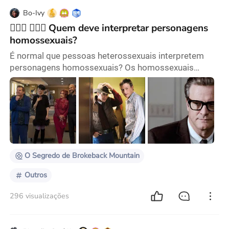
Bo-Ivy
👩‍❤️‍👩 👨‍❤️‍👨 Quem deve interpretar personagens
homossexuais?
É normal que pessoas heterossexuais interpretem
personagens homossexuais? Os homossexuais
podem interpretar papéis heterossexuais? Essas
duas questões parecem difíceis de responder, mas
nos últimos anos elas se tornaram problemas para
produtores de filmes, artistas e até mesmo para o
público. Em 2020, o diretor gay Ryan Murphy dirigiu A
Festa de Formatura e convidou um grupo de astros e
estrelas d
O Segredo de Brokeback Mountain
Outros
296 visualizações