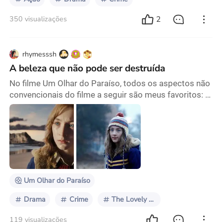
2
350 visualizações
rhymesssh
A beleza que não pode ser destruída
No filme Um Olhar do Paraíso, todos os aspectos não
convencionais do filme a seguir são meus favoritos: 1.
O assassinato não apenas tira a vida de alguém, mas,
até certo ponto, dá ao assassino o controle sobre
essa pessoa. Todas as vítimas do assassino ficam
presas no mesmo espaço. A garota, mesmo após a
morte, é levada de volta àquele banheiro horrível,
vendo o homem grotesco e seu próprio sangue
Um Olhar do Paraíso
Drama
Crime
The Lovely Bones
119 visualizações