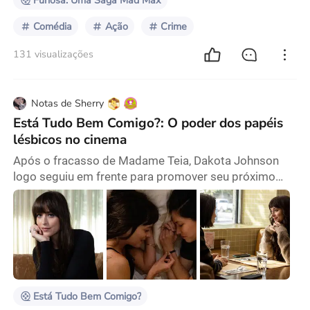
Furiosa: Uma Saga Mad Max
Comédia
Ação
Crime
131 visualizações
Notas de Sherry
Está Tudo Bem Comigo?: O poder dos papéis
lésbicos no cinema
Após o fracasso de Madame Teia, Dakota Johnson
logo seguiu em frente para promover seu próximo
filme. Ela fez a coisa certa. Se Madame Teia foi um
desastre de bilheteria, Está Tudo Bem Comigo? é a
equipe de resgate que a salva das ruínas. Aos meus
olhos, Johnson é uma mulher muito gentil. Ela exala
um tipo de sensualidade não convencional com seu
comportamento inocente, frágil e honesto. Sob um ex
Está Tudo Bem Comigo?