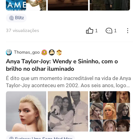
George (Elliott Heffernan), um garoto de 9 anos que é
enviado para o
Blitz
1
1
37 visualizações
Thomas_goo
Anya Taylor-Joy: Wendy e Sininho, com o
brilho no olhar iluminado
É dito que um momento inacreditável na vida de Anya
Taylor-Joy aconteceu em 2002. Aos seis anos, logo
após se mudar para o Reino Unido, sua primeira
experiência em um cinema de Londres foi assistir a
Harry Potter e a Câmara Secreta. Embora ela não
falasse inglês na época, isso não prejudicou sua
experiência cinematográfica. Quando o basilisco
apareceu, sua mãe se preocupou que ela ficasse com
medo