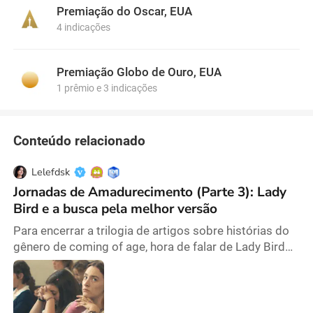
drama histórico Blitz, dirigido por Steve McQueen,
Premiação do Oscar, EUA
consolidando ainda mais sua presença no cinema
4 indicações
autoral. Ao longo de sua trajetória, Ronan demonstrou
uma sensibilidade artística apurada, escolhendo
personagens emocionalmente complexos e
Premiação Globo de Ouro, EUA
desafiadores, transitando com naturalidade entre o
1 prêmio e 3 indicações
cinema independente e grandes produções
internacionais.
Conteúdo relacionado
Lelefdsk
Jornadas de Amadurecimento (Parte 3): Lady
Bird e a busca pela melhor versão
Para encerrar a trilogia de artigos sobre histórias do
gênero de coming of age, hora de falar de Lady Bird
(2017), um filme que eu sempre soube que ia gostar
antes mesmo de assistir. Desde Frances Ha (2013),
admirava muito o trabalho da Greta Gerwig -
protagonista e co-autora do filme - e esperei ansiosa