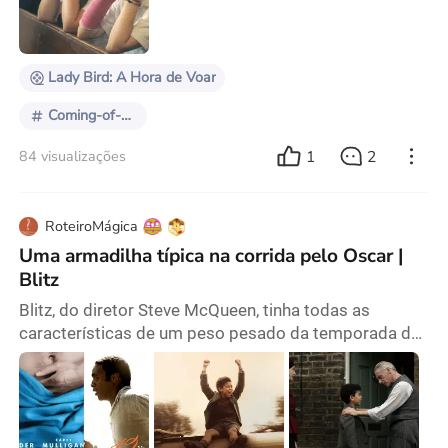
quando saiu a notícia de sua futura estreia na direção.
E que estreia: escrito e dirigido por
Lady Bird: A Hora de Voar
Coming-of-age
1
2
84 visualizações
RoteiroMágica
Uma armadilha típica na corrida pelo Oscar |
Blitz
Blitz, do diretor Steve McQueen, tinha todas as
características de um peso pesado da temporada de
premiações: um diretor aclamado, um cenário
histórico emocionante e uma trama centrada na
resiliência durante a Blitz de Londres. Mas o que
deveria ter sido um golpe de mestre acabou se
tornando uma grande decepção. O filme acompanha