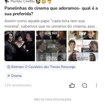
Plantão Cinéfilo
Panelinhas do cinema que adoramos- qual é a
sua preferida?
Assim como aquele papo “cada loira tem sua
morena”, sabemos que no universo do cinema, assim
como em qualquer outro, para complementar
histórias escandalosas de atores/diretores
problemáticos com quem se trabalhar, também tem
aquelas duplas que simplesmente dá pra ver que se
completam. Há casos mais do que conhecidos, como
por exemplo, a tríade Tim Burton/ Johnny Depp
(controvérsias à parte)/ Hele
Batman: O Cavaleiro das Trevas Ressurge
Drama
110 visualizações
Não há mais informações