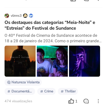
vlinns3
Os destaques das categorias “Meia-Noite” e
“Estreias” do Festival de Sundance
O 40º Festival de Cinema de Sundance acontece de
18 a 28 de janeiro de 2024. Como o primeiro grande
festival de cinema do ano, é conhecido por suas
seleções exclusivas – muitos filmes comerciais
optam por estrear aqui. Além dos aguardados filmes
competitivos de todos os anos, as categorias
Estreias e Meia-Noite também são de grande
importância. Enquanto a primeira apresenta uma
mistura de filmes i
Natureza Violenta
Documentário
Crime
Thriller
1
474 visualizações