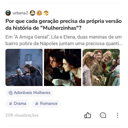
urbana2
Por que cada geração precisa da própria versão
da história de "Mulherzinhas"?
Em "A Amiga Genial", Lila e Elena, duas meninas de um
bairro pobre de Nápoles juntam uma preciosa quantia
de dinheiro adquirida de um valentão local para
comprar um exemplar de "Mulherzinhas". Sentadas
em cadeiras de pedra no jardim do pátio, não muito
longe da violência que se desenrola ao seu redor, as
duas amigas mergulham no mundo dessas mulheres.
Elas leram o livro em voz alta repetidas vezes
Adoráveis Mulheres
Drama
Romance
208 visualizações