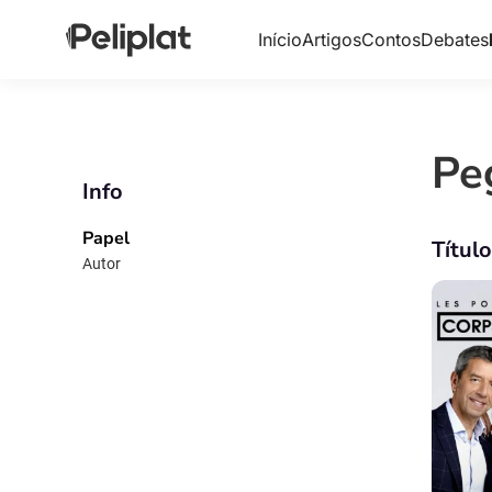
Início
Artigos
Contos
Debates
Pe
Info
Papel
Títul
Autor