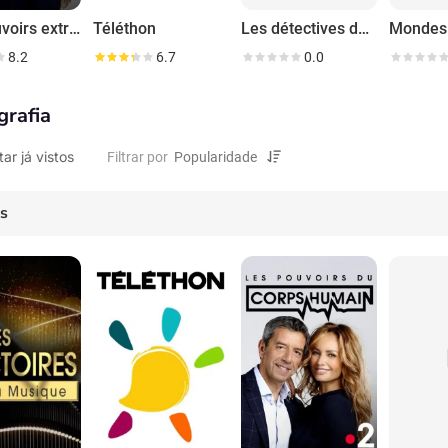
Les pouvoirs extraordinaires du corps humain
Téléthon
Les détectives de l'histoire
8.2
6.7
0.0
grafia
tar já vistos
Filtrar por
es