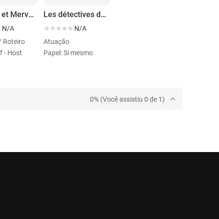
Mondes et Merveilles
Les détectives de l'histoire
N/A
N/A
 Roteiro
Atuação
f - Host
Papel: Si mesmo
0% (Você assistiu 0 de 1)