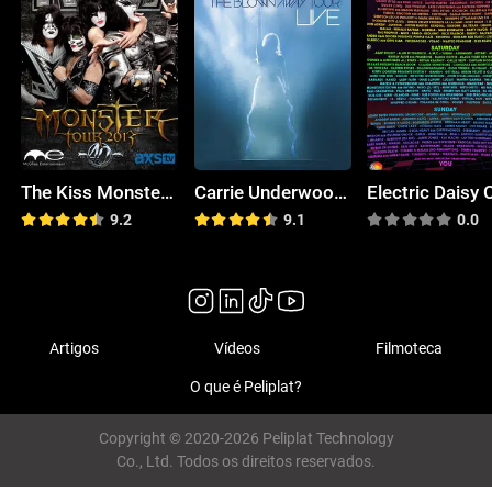
The Kiss Monster World Tour: Live from Europe
Carrie Underwood: The Blown Away Tour Live
9.2
9.1
0.0
Artigos
Vídeos
Filmoteca
O que é Peliplat?
Copyright © 2020-2026 Peliplat Technology
Co., Ltd. Todos os direitos reservados.